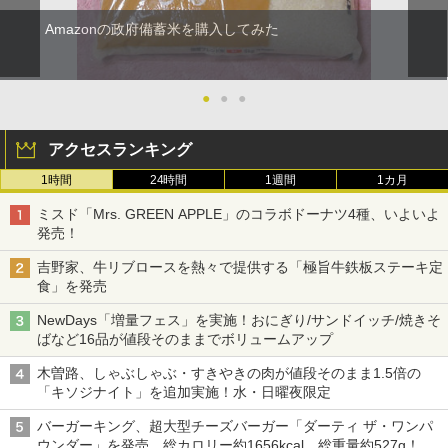
Amazonの政府備蓄米を購入してみた
●
●
●
アクセスランキング
1時間
24時間
1週間
1カ月
ミスド「Mrs. GREEN APPLE」のコラボドーナツ4種、いよいよ
発売！
吉野家、牛リブロースを熱々で提供する「極旨牛鉄板ステーキ定
食」を発売
NewDays「増量フェス」を実施！おにぎり/サンドイッチ/焼きそ
ばなど16品が値段そのままでボリュームアップ
木曽路、しゃぶしゃぶ・すきやきの肉が値段そのまま1.5倍の
「キソジナイト」を追加実施！水・日曜夜限定
バーガーキング、超大型チーズバーガー「ダーティ ザ・ワンパ
ウンダー」を発売。総カロリー約1656kcal、総重量約527g！