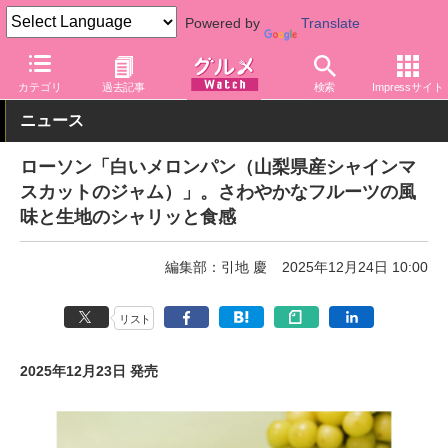
Powered by
Translate
グルメ Watch
店舗
コンビニ
ローソン
カテゴリ
過去記事
検索
Impressサイト
ニュース
ローソン「白いメロンパン（山梨県産シャインマ
スカットのジャム）」。さわやかなフルーツの風
味と生地のシャリッと食感
編集部：引地 慶
2025年12月24日 10:00
リスト
2025年12月23日 発売