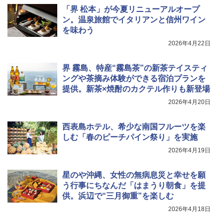
「界 松本」が今夏リニューアルオープ
ン。温泉旅館でイタリアンと信州ワイン
を味わう
2026年4月22日
界 霧島、特産“霧島茶”の新茶テイスティ
ングや茶摘み体験ができる宿泊プランを
提供。新茶×焼酎のカクテル作りも新登場
2026年4月20日
西表島ホテル、希少な南国フルーツを楽
しむ「春のピーチパイン祭り」を実施
2026年4月19日
星のや沖縄、女性の無病息災と幸せを願
う行事にちなんだ「はまうり朝食」を提
供。浜辺で“三月御重”を楽しむ
2026年4月18日