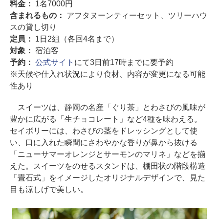
料金：
1名7000円
含まれるもの：
アフタヌーンティーセット、ツリーハウ
スの貸し切り
定員：
1日2組（各回4名まで）
対象：
宿泊客
予約：
公式サイト
にて3日前17時までに要予約
※天候や仕入れ状況により食材、内容が変更になる可能
性あり
スイーツは、静岡の名産「ぐり茶」とわさびの風味が
豊かに広がる「生チョコレート」など4種を味わえる。
セイボリーには、わさびの茎をドレッシングとして使
い、口に入れた瞬間にさわやかな香りが鼻から抜ける
「ニューサマーオレンジとサーモンのマリネ」などを揃
えた。スイーツをのせるスタンドは、棚田状の階段構造
「畳石式」をイメージしたオリジナルデザインで、見た
目も涼しげで美しい。