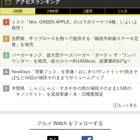
アクセスランキング
1時間
24時間
1週間
1カ月
ミスド「Mrs. GREEN APPLE」のコラボドーナツ4種、いよいよ
発売！
吉野家、牛リブロースを熱々で提供する「極旨牛鉄板ステーキ定
食」を発売
バーガーキング、超大型チーズバーガー「ダーティ ザ・ワンパ
ウンダー」を発売。総カロリー約1656kcal、総重量約527g！
NewDays「増量フェス」を実施！おにぎり/サンドイッチ/焼きそ
ばなど16品が値段そのままでボリュームアップ
木曽路、しゃぶしゃぶ・すきやきの肉が値段そのまま1.5倍の
「キソジナイト」を追加実施！水・日曜夜限定
もっと見る
グルメ Watch をフォローする