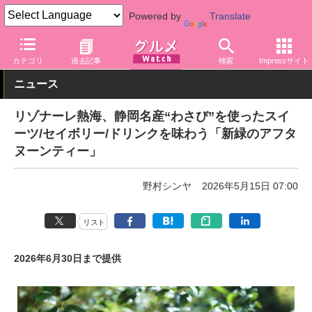
Powered by
Translate
グルメ Watch
地域
静岡
カテゴリ
過去記事
検索
Impressサイト
ニュース
リゾナーレ熱海、静岡名産“わさび”を使ったスイ
ーツ/セイボリー/ドリンクを味わう「新緑のアフタ
ヌーンティー」
野村シンヤ
2026年5月15日 07:00
リスト
2026年6月30日まで提供