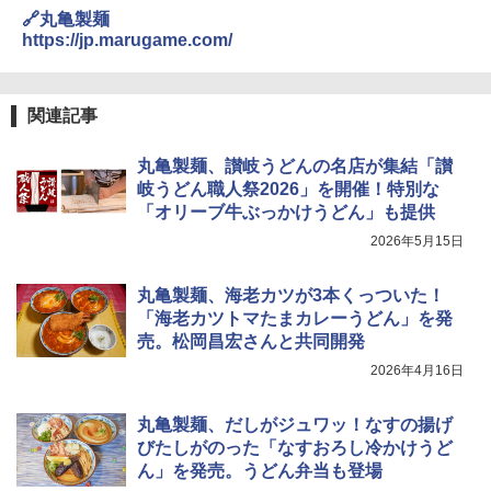
🔗丸亀製麺
https://jp.marugame.com/
関連記事
丸亀製麺、讃岐うどんの名店が集結「讃
岐うどん職人祭2026」を開催！特別な
「オリーブ牛ぶっかけうどん」も提供
2026年5月15日
丸亀製麺、海老カツが3本くっついた！
「海老カツトマたまカレーうどん」を発
売。松岡昌宏さんと共同開発
2026年4月16日
丸亀製麺、だしがジュワッ！なすの揚げ
びたしがのった「なすおろし冷かけうど
ん」を発売。うどん弁当も登場