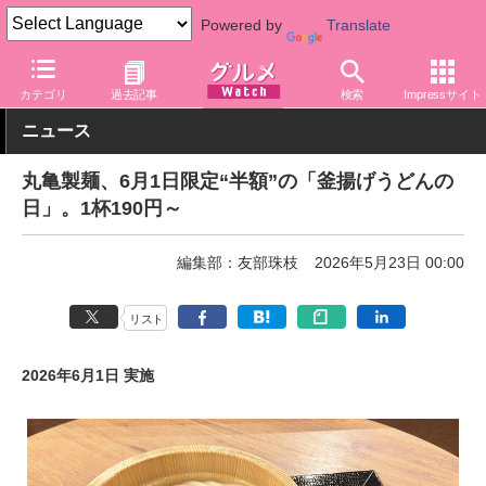
Powered by
Translate
グルメ Watch
店舗
麺
丸亀製麺
カテゴリ
過去記事
検索
Impressサイト
ニュース
丸亀製麺、6月1日限定“半額”の「釜揚げうどんの
日」。1杯190円～
編集部：友部珠枝
2026年5月23日 00:00
リスト
2026年6月1日 実施