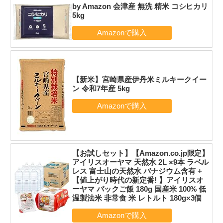
by Amazon 会津産 無洗 精米 コシヒカリ
5kg
【新米】宮崎県産伊丹米ミルキークイー
ン 令和7年産 5kg
【お試しセット】【Amazon.co.jp限定】
アイリスオーヤマ 天然水 2L ×9本 ラベル
レス 富士山の天然水 バナジウム含有 +
【値上がり時代の新定番! 】アイリスオ
ーヤマ パックご飯 180g 国産米 100% 低
温製法米 非常食 米 レトルト 180g×3個