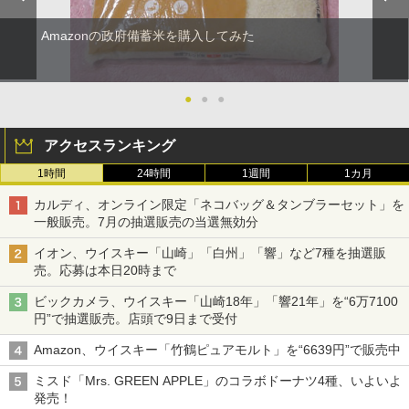
Amazonの政府備蓄米を購入してみた
●
●
●
アクセスランキング
1時間
24時間
1週間
1カ月
カルディ、オンライン限定「ネコバッグ＆タンブラーセット」を
一般販売。7月の抽選販売の当選無効分
イオン、ウイスキー「山崎」「白州」「響」など7種を抽選販
売。応募は本日20時まで
ビックカメラ、ウイスキー「山崎18年」「響21年」を“6万7100
円”で抽選販売。店頭で9日まで受付
Amazon、ウイスキー「竹鶴ピュアモルト」を“6639円”で販売中
ミスド「Mrs. GREEN APPLE」のコラボドーナツ4種、いよいよ
発売！