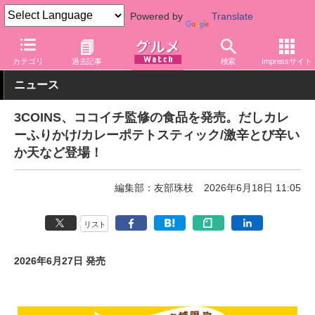
Powered by
Translate
グルメ Watch
料理ジャンル
カレー
カテゴリ
過去記事
検索
Impressサイト
ニュース
3COINS、ココイチ監修の食品を発売。だしカレ
ーふりかけ/カレーポテトスティック/激辛とび辛い
か天など登場！
編集部：友部珠枝
2026年6月18日 11:05
リスト
2026年6月27日 発売