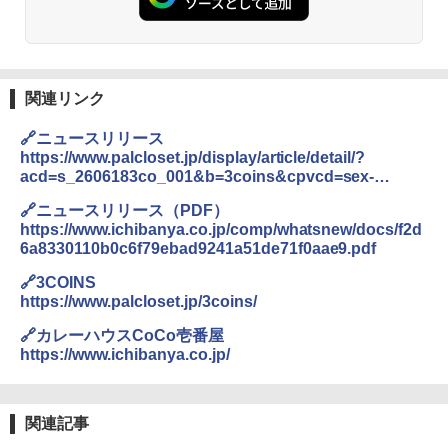
関連リンク
🔗ニュースリリース
https://www.palcloset.jp/display/article/detail/?
acd=s_2606183co_001&b=3coins&cpvcd=sex-
type%7C000
🔗ニュースリリース（PDF）
https://www.ichibanya.co.jp/comp/whatsnew/docs/f2d
6a8330110b0c6f79ebad9241a51de71f0aae9.pdf
🔗3COINS
https://www.palcloset.jp/3coins/
🔗カレーハウスCoCo壱番屋
https://www.ichibanya.co.jp/
関連記事