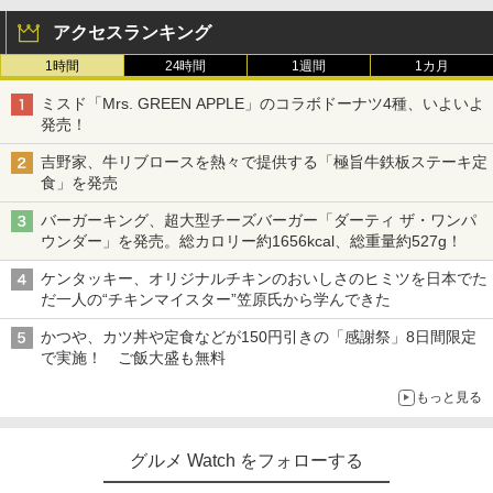
アクセスランキング
1時間
24時間
1週間
1カ月
ミスド「Mrs. GREEN APPLE」のコラボドーナツ4種、いよいよ
発売！
吉野家、牛リブロースを熱々で提供する「極旨牛鉄板ステーキ定
食」を発売
バーガーキング、超大型チーズバーガー「ダーティ ザ・ワンパ
ウンダー」を発売。総カロリー約1656kcal、総重量約527g！
ケンタッキー、オリジナルチキンのおいしさのヒミツを日本でた
だ一人の“チキンマイスター”笠原氏から学んできた
かつや、カツ丼や定食などが150円引きの「感謝祭」8日間限定
で実施！ ご飯大盛も無料
もっと見る
グルメ Watch をフォローする