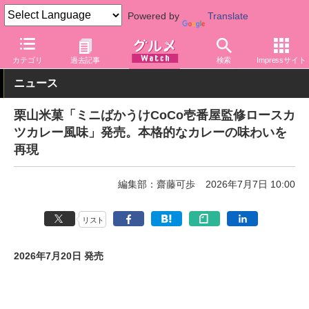
Powered by
Translate
グルメ Watch
菓子・スイーツ
せんべい・米菓
カテゴリ
過去記事
検索
Impressサイト
ニュース
栗山米菓「ミニばかうけCoCo壱番屋監修ロースカ
ツカレー風味」発売。本格的なカレーの味わいを
再現
編集部：齋藤可歩
2026年7月7日 10:00
リスト
2026年7月20日 発売