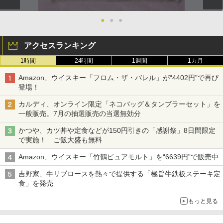
●
●
●
アクセスランキング
1時間
24時間
1週間
1カ月
Amazon、ウイスキー「フロム・ザ・バレル」が“4402円”で再び
登場！
カルディ、オンライン限定「ネコバッグ＆タンブラーセット」を
一般販売。7月の抽選販売の当選無効分
かつや、カツ丼や定食などが150円引きの「感謝祭」8日間限定
で実施！ ご飯大盛も無料
Amazon、ウイスキー「竹鶴ピュアモルト」を“6639円”で販売中
吉野家、牛リブロースを熱々で提供する「極旨牛鉄板ステーキ定
食」を発売
もっと見る