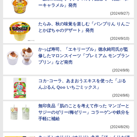
ーキャラメル」発売
(2024/9/27)
たらみ、秋の味覚を楽しむ「パンプりん りんご
とかぼちゃのデザート」発売
(2024/9/10)
かっぱ寿司、「エキリーブル」徳永純司氏が監
修したマロンスイーツ「プレミアム モンブラン
プリン」など発売
(2024/9/9)
コカ･コーラ、あまおうエキスを使った「ぷる
んぷるん Qoo いちごミックス」
(2024/9/6)
無印良品「肌のことを考えて作った マンゴーと
サジーのゼリー/梅ゼリー」コラーゲンや鉄分を
手軽に補給
(2024/8/26)