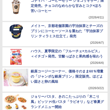
ゴディバ「コーヒーゼリー ショコリキサー」限
定発売。チョコのなめらかな甘みとコク×ほろ
苦いコーヒー
(2026/4/11)
メイトー、京都老舗茶園の宇治抹茶とチーズの
プリンにコーヒーソースを重ねた「宇治抹茶プ
リン ティラミス仕立て」発売
(2026/4/7)
ハウス、夏季限定の「フルーチェ×カルピス」
＜イチゴ＞発売。甘酸っぱさと果肉感を味わう
(2026/4/4)
銀座コージーコーナー、価格そのまま60％増量
の「ジャンボな銀座プリン」限定販売。ほどよ
い固さと卵の風味
(2026/3/22)
ジョリーパスタ、きのこたっぷりの「木こり
風」ピッツァ/生パスタ「ラビオリ」など春夏グ
ランドメニュー開始