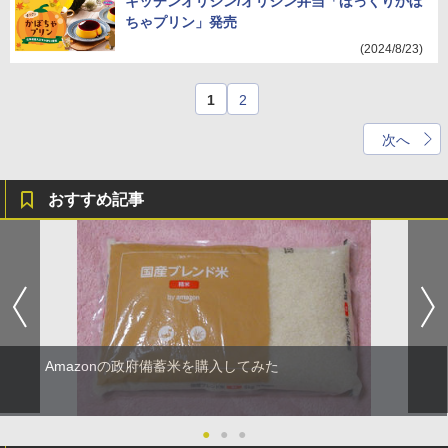
キッチンオリジン/オリジン弁当「ほっくりかぼ
ちゃプリン」発売
(2024/8/23)
1
2
次へ
おすすめ記事
Amazonの政府備蓄米を購入してみた
●
●
●