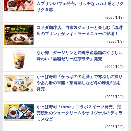
ムプリン/パフェ発売。リッチなカカオ感とサク
サク食感
(2026/1/13)
コメダ珈琲店、自家製ジェリーと楽しむ「珈琲
所のプリン」がレギュラーメニューに登場！
(2026/1/8)
なか卯、ダージリンと沖縄県産黒糖のやさしい
味わい「黒糖ゼリー紅茶ラテ」発売
(2025/12/9)
かっぱ寿司「かっぱの冬定番」で寒ぶりの握り
やあん肝の軍艦・茶碗蒸しなど冬の味覚9品を
発売
(2025/12/4)
かっぱ寿司「toroa」コラボスイーツ発売。完
売続出のシュークリームやオリジナルのティラ
ミスなど
(2025/12/2)