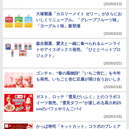
(2026/3/13)
大塚製薬「カロリーメイト ゼリー」がさらにお
いしくリニューアル。「グレープフルーツ味」
「ヨーグルト味」新登場
(2026/3/10)
森永製菓、愛犬と一緒に食べられるムーンライ
トやアイスボックス発売。「ひととペットプロ
ジェクト」
(2026/2/22)
ゴンチャ、“春の風物詩”「いちご杏仁」を今年
も発売。いちごと杏仁豆腐が溶け合うおいしさ
(2026/2/18)
ガスト、ロッテ「雪見だいふく」とのコラボス
イーツ発売。“雪見タワー”が楽しめる高さ約25
cmのパフェやりんごパイ
(2026/1/16)
かっぱ寿司「キットカット」コラボのプレミア