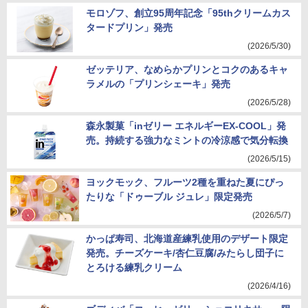
モロゾフ、創立95周年記念「95thクリームカス
タードプリン」発売
(2026/5/30)
ゼッテリア、なめらかプリンとコクのあるキャ
ラメルの「プリンシェーキ」発売
(2026/5/28)
森永製菓「inゼリー エネルギーEX-COOL」発
売。持続する強力なミントの冷涼感で気分転換
(2026/5/15)
ヨックモック、フルーツ2種を重ねた夏にぴっ
たりな「ドゥーブル ジュレ」限定発売
(2026/5/7)
かっぱ寿司、北海道産練乳使用のデザート限定
発売。チーズケーキ/杏仁豆腐/みたらし団子に
とろける練乳クリーム
(2026/4/16)