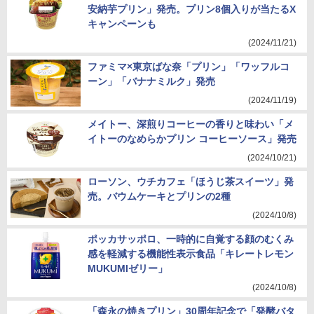
安納芋プリン」発売。プリン8個入りが当たるX
キャンペーンも
(2024/11/21)
ファミマ×東京ばな奈「プリン」「ワッフルコ
ーン」「バナナミルク」発売
(2024/11/19)
メイトー、深煎りコーヒーの香りと味わい「メ
イトーのなめらかプリン コーヒーソース」発売
(2024/10/21)
ローソン、ウチカフェ「ほうじ茶スイーツ」発
売。バウムケーキとプリンの2種
(2024/10/8)
ポッカサッポロ、一時的に自覚する顔のむくみ
感を軽減する機能性表示食品「キレートレモン
MUKUMIゼリー」
(2024/10/8)
「森永の焼きプリン」30周年記念で「発酵バタ