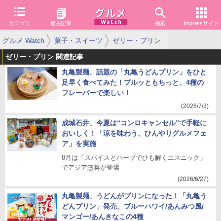
カテゴリ
過去記事
検索
Impressサイト
グルメ Watch
菓子・スイーツ
ゼリー・プリン
ゼリー・プリン 関連記事
丸亀製麺、話題の「丸亀うどんプリン」をひと
足早く食べてみた！プルッともちっと、4種の
フレーバーで楽しい！
(2026/7/3)
成城石井、今夏は“コンロキャンセル”で手軽に
おいしく！「涼を味わう、ひんやりグルメフェ
ア」を実施
8月は「スパイスとハーブでひも解くエスニック」
でアジア惣菜が登場
(2026/6/27)
丸亀製麺、うどんがプリンになった！「丸亀う
どんプリン」発売。ブルーハワイ/あんみつ風/
マンゴー/あんきなこの4種