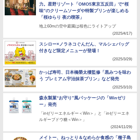
力。星野リゾート「OMO5東京五反田」で“桜
味”のクリームソーダや特製プリンが楽しめる
「桜ゆらり 夜の喫茶」
地上60mの空中庭園は桜色にライトアップ
(2025/4/17)
スシロー×ノラネコぐんだん、マルシェバッグ
付きなど限定メニューが登場！
(2025/3/29)
かっぱ寿司、日本橋榮太樓監修「黒みつを味わ
う プレミアム宇治抹茶プリン」など発売
(2025/3/10)
森永製菓“お守り”風パッケージの「Winゼリ
ー」発売
「inゼリーエネルギー＜Win＞」と「inゼリーエネ
ルギーブドウ糖＜Win＞」
(2024/11/29)
メイトー、ねっとり＆なめらか食感の「種子島