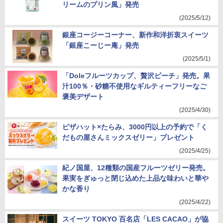
リームのプリン風」発売
(2025/5/12)
銀座コージーコーナー、新作和洋折衷スイーツ
「銀座こーじー庵」発売
(2025/5/1)
「Doleフルーツカップ、贅沢ピーチ」発売。果
汁100％・砂糖不使用なギルティーフリーなご
褒美デザート
(2025/4/30)
ピザハット×たらみ、3000円以上の予約で「く
だもの屋さんミックスゼリー」プレゼント
(2025/4/25)
紀ノ国屋、12種類の国産フルーツゼリー発売。
果実をぎゅっと閉じ込めた上品な味わいと華や
かな香り
(2025/4/22)
スイーツ TOKYO 百名店「LES CACAO」が協