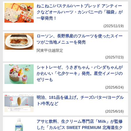
ねこねこ/パステル/ハートブレッド アンティー
クなどオールハーツ・カンパニーの「福袋」が
一挙発売！
(2025/11/19)
ローソン、長野県産のフルーツを使ったスイー
ツがご当地メニューを発売
関東甲信越限定
(2025/7/23)
シャトレーゼ、うさぎちゃん・パンダちゃんが
かわいい「七夕ケーキ」発売。星空イメージの
ゼリーも
(2025/6/24)
明治、181品を値上げ。チーズ/バター/ヨーグル
ト/牛乳など
(2025/6/16)
アサヒ飲料、生クリーム専門店「Milk」が監修
した「カルピス SWEET PREMIUM 北海道生ク