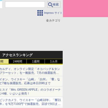
Impress サイト
全カテゴリ
アクセスランキング
時間
24時間
1週間
1カ月
カルディ、オンライン限定「ネコバッグ＆タン
ブラーセット」を一般販売。7月の抽選販売の
当選無効分
イオン、ウイスキー「山崎」「白州」「響」な
ど7種を抽選販売。応募は本日20時まで
ミスド「Mrs. GREEN APPLE」のコラボドーナ
ツ4種、いよいよ発売！
ビックカメラ、ウイスキー「山崎18年」「響21
年」を“6万7100円”で抽選販売。店頭で9日まで
受付