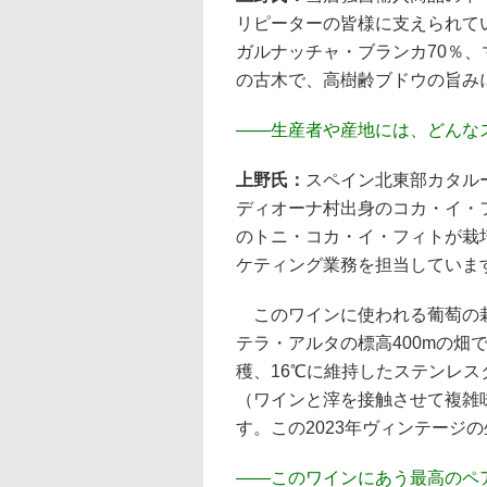
リピーターの皆様に支えられて
ガルナッチャ・ブランカ70％、
の古木で、高樹齢ブドウの旨み
――
生産者や産地には、どんな
上野氏：
スペイン北東部カタル
ディオーナ村出身のコカ・イ・
のトニ・コカ・イ・フィトが栽
ケティング業務を担当していま
このワインに使われる葡萄の栽
テラ・アルタの標高400mの畑
穫、16℃に維持したステンレス
（ワインと滓を接触させて複雑
す。この2023年ヴィンテージ
――
このワインにあう最高のペ