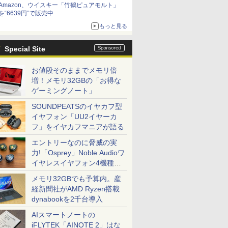
Amazon、ウイスキー「竹鶴ピュアモルト」
を“6639円”で販売中
もっと見る
Special Site
お値段そのままでメモリ倍
増！メモリ32GBの「お得な
ゲーミングノート」
SOUNDPEATSのイヤカフ型
イヤフォン「UU2イヤーカ
フ」をイヤカフマニアが語る
エントリーなのに脅威の実
力!「Osprey」Noble Audioワ
イヤレスイヤフォン4機種を
一気に聴く
メモリ32GBでも予算内。産
経新聞社がAMD Ryzen搭載
dynabookを2千台導入
AIスマートノートの
iFLYTEK「AINOTE 2」はな