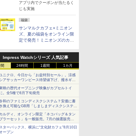
祭特別企画第4弾
アプリ内でクーポンが当たるく
じも実施
福袋
サンマルクカフェ×ミニオン
ズ、夏の福袋をオンライン限
定で発売！ミニオンズのカッ
プと2500円相当のチケット
付き
Impress Watchシリーズ 人気記事
時間
24時間
1週間
1カ月
ユニクロ、今日から「お盆特別セール」。涼感
シアサッカーワンピース待望値下げ、撥水ギア
ショーツは1990円に
東映の歴代オープニング映像がカプセルトイ
に。全5種で8月下旬発売
令和のファミコンディスクシステム？安価に書
き換え可能なGB用「しましまディスクシステ
ム」
カルディ、オンライン限定「ネコバッグ＆タン
ブラーセット」を一般販売。7月の抽選販売の
当選無効分
スターバックス、横浜に“文化財カフェ”8月10日
オープン