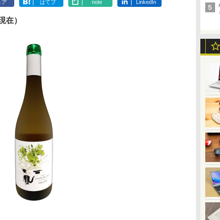
ェア
はてブ
note
LinkedIn
日現在）