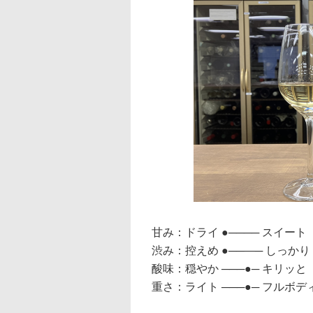
甘み：ドライ ●──── スイート
渋み：控えめ ●──―─ しっかり
酸味：穏やか ───●─ キリッと
重さ：ライト ───●─ フルボデ