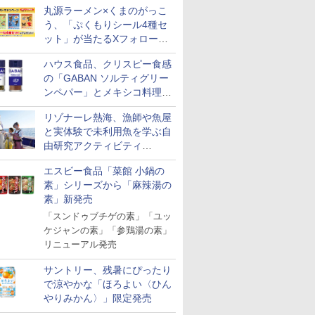
丸源ラーメン×くまのがっこ
う、「ぷくもりシール4種セ
ット」が当たるXフォロー＆
リポストキャンペーン実施
ハウス食品、クリスピー食感
の「GABAN ソルティグリー
ンペパー」とメキシコ料理に
合う「GABAN チポトレペパ
リゾナーレ熱海、漁師や魚屋
ー」発売
と実体験で未利用魚を学ぶ自
由研究アクティビティ
「Fisherman's Academy」を
エスビー食品「菜館 小鍋の
実施中
素」シリーズから「麻辣湯の
素」新発売
「スンドゥブチゲの素」「ユッ
ケジャンの素」「参鶏湯の素」
リニューアル発売
サントリー、残暑にぴったり
で涼やかな「ほろよい〈ひん
やりみかん〉」限定発売