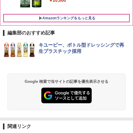
￥20,000
Amazonランキングをもっと見る
編集部のおすすめ記事
チキンラーメン どんぶり 85g×12個 日清
[山善] スチームオーブンレンジ 25L 一人
キユーピー、ボトル型ドレッシングで再
1
1
食品 インスタント カップ麺
暮らし 二人暮らし フラットテーブル ス
生プラスチック採用
チーム調理 自動メニュー19種搭載 角皿
付き ブラック MRK-F250TSV(B)
￥1,939
￥22,800
Google 検索で当サイトの記事を優先表示させる
【公式】ブタメン とんこつ味 35g×15個
2
| 業務用 夜食 カップラーメン ミニカップ
シャープ 過熱水蒸気 オーブンレンジ 26
麺 小腹 インスタント アウトドアにも ロ
2
L コンベクション 2段調理 ホワイト RE-
ーリングストック 大人買い おやつカン
SS26B-W
パニー
￥32,800
￥1,451
関連リンク