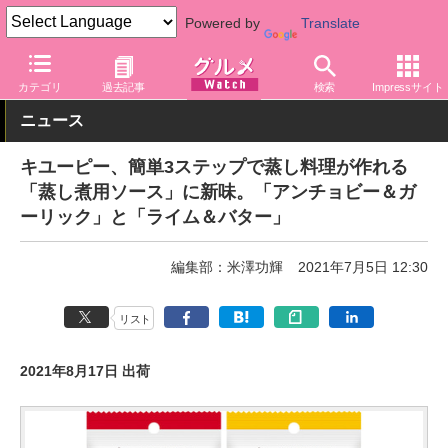
Powered by
Translate
グルメ Watch
メーカー
調味料
キユーピー
カテゴリ
過去記事
検索
Impressサイト
ニュース
キユーピー、簡単3ステップで蒸し料理が作れる
「蒸し煮用ソース」に新味。「アンチョビー＆ガ
ーリック」と「ライム＆バター」
編集部：米澤功輝
2021年7月5日 12:30
リスト
2021年8月17日 出荷