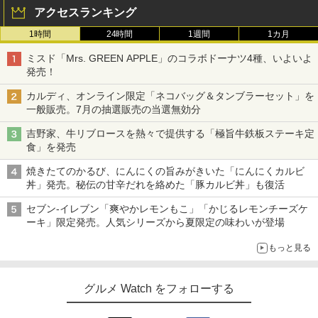
アクセスランキング
1時間
24時間
1週間
1カ月
ミスド「Mrs. GREEN APPLE」のコラボドーナツ4種、いよいよ
発売！
カルディ、オンライン限定「ネコバッグ＆タンブラーセット」を
一般販売。7月の抽選販売の当選無効分
吉野家、牛リブロースを熱々で提供する「極旨牛鉄板ステーキ定
食」を発売
焼きたてのかるび、にんにくの旨みがきいた「にんにくカルビ
丼」発売。秘伝の甘辛だれを絡めた「豚カルビ丼」も復活
セブン-イレブン「爽やかレモンもこ」「かじるレモンチーズケ
ーキ」限定発売。人気シリーズから夏限定の味わいが登場
もっと見る
グルメ Watch をフォローする