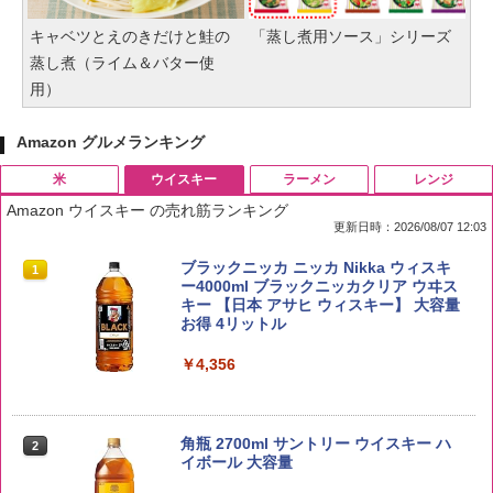
キャベツとえのきだけと鮭の
「蒸し煮用ソース」シリーズ
蒸し煮（ライム＆バター使
用）
Amazon グルメランキング
米
ウイスキー
ラーメン
レンジ
Amazon ウイスキー の売れ筋ランキング
更新日時：2026/08/07 12:03
by Amazon 国産ブレンド米 精米 5kg
ブラックニッカ ニッカ Nikka ウィスキ
1
1
ー4000ml ブラックニッカクリア ウヰス
キー 【日本 アサヒ ウィスキー】 大容量
￥2,650
お得 4リットル
￥4,356
野沢農産 無洗米 青い流るる コシヒカリ
2
5kg 長野県産 令和7年産
角瓶 2700ml サントリー ウイスキー ハ
2
イボール 大容量
￥3,980