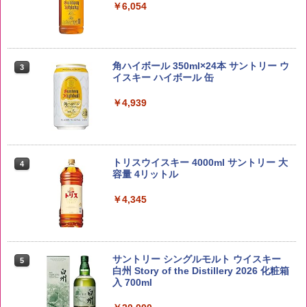
￥6,054
by Amazon あきたこまちブレンド 無洗
3
米 5kg
角ハイボール 350ml×24本 サントリー ウ
3
イスキー ハイボール 缶
￥3,396
￥4,939
by Amazon 新潟県産 新潟のお米 無洗米
4
5kg
トリスウイスキー 4000ml サントリー 大
4
容量 4リットル
￥3,274
￥4,345
【在庫処分価格】ももたろう印 無洗米 5
5
kg 業務用 お米マイスターブレンド
サントリー シングルモルト ウイスキー
5
白州 Story of the Distillery 2026 化粧箱
入 700ml
￥2,680