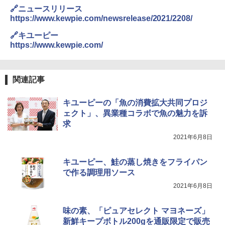
[山善] スチームオーブンレンジ 省エネ
カップヌードル レギュラー 日清食品 カ
3
3
🔗ニュースリリース
高効率 15L 一人暮らし 二人暮らし スチ
ップ麺 78g×20個
https://www.kewpie.com/newsrelease/2021/2208/
ーム調理 フラットテーブル トースト機
能 自動メニュー33種 簡単お手入れ ブラ
￥3,475
🔗キユーピー
ック YRZ-WF150TV(B)
https://www.kewpie.com/
￥26,130
カップヌードル カップヌードルPRO シ
4
関連記事
ーフードヌードル 高たんぱく&低糖質 さ
TOSHIBA(東芝) スチームオーブンレン
らに塩分控えめ 78g×12個
4
ジ 石窯ドーム ER-D80A(K) ブラック 25
キユーピーの「魚の消費拡大共同プロジ
0℃ 1段調理 フラットテーブル 電子レン
￥3,248
ェクト」、異業種コラボで魚の魅力を訴
ジ 赤外線センサー ノンフライ調理 簡単
求
お手入れ 小型 新生活 一人暮らし 二人暮
らし ファミリー
2021年6月8日
国分 tabete だし麺 千葉県産はまぐりだ
5
￥34,546
し 塩らーめん 108g×10袋 保存食 備蓄
キユーピー、鮭の蒸し焼きをフライパン
で作る調理用ソース
￥2,323
2021年6月8日
シャープ ウォーターオーブン ヘルシオ
5
AX-XJ1-B ブラック 30L 2段調理 コンベ
クション トースト機能
味の素、「ピュアセレクト マヨネーズ」
新鮮キープボトル200gを通販限定で販売
￥44,800