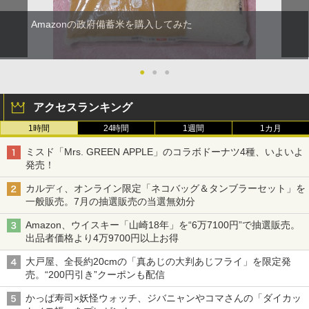
Amazonの政府備蓄米を購入してみた
●
●
●
アクセスランキング
1時間
24時間
1週間
1カ月
ミスド「Mrs. GREEN APPLE」のコラボドーナツ4種、いよいよ
発売！
カルディ、オンライン限定「ネコバッグ＆タンブラーセット」を
一般販売。7月の抽選販売の当選無効分
Amazon、ウイスキー「山崎18年」を“6万7100円”で抽選販売。
出品者価格より4万9700円以上お得
大戸屋、全長約20cmの「真あじの大判あじフライ」を限定発
売。“200円引き”クーポンも配信
かっぱ寿司×妖怪ウォッチ、ジバニャンやコマさんの「ダイカッ