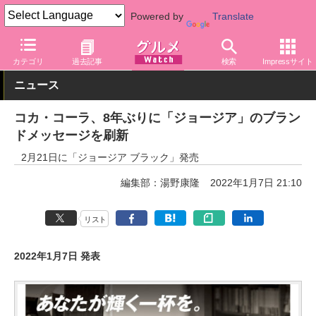
Powered by
Translate
グルメ Watch
メーカー
飲料・アルコール
コカ・コーラ
カテゴリ
過去記事
検索
Impressサイト
ニュース
コカ・コーラ、8年ぶりに「ジョージア」のブラン
ドメッセージを刷新
2月21日に「ジョージア ブラック」発売
編集部：湯野康隆
2022年1月7日 21:10
リスト
2022年1月7日 発表