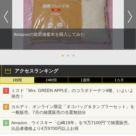
Amazonの政府備蓄米を購入してみた
●
●
●
アクセスランキング
1時間
24時間
1週間
1カ月
ミスド「Mrs. GREEN APPLE」のコラボドーナツ4種、いよいよ
発売！
カルディ、オンライン限定「ネコバッグ＆タンブラーセット」を
一般販売。7月の抽選販売の当選無効分
Amazon、ウイスキー「山崎18年」を“6万7100円”で抽選販売。
出品者価格より4万9700円以上お得