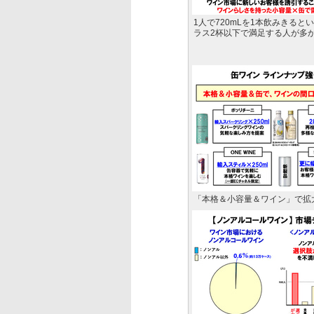
1人で720mLを1本飲みきると
ラス2杯以下で満足する人が多
「本格＆小容量＆ワイン」で拡