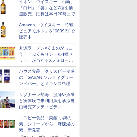
イオン、ウイスキー「山崎」
「白州」「響」など7種を抽
選販売。応募は本日20時まで
Amazon、ウイスキー「竹鶴
ピュアモルト」を“6639円”で
販売中
丸源ラーメン×くまのがっこ
う、「ぷくもりシール4種セ
ット」が当たるXフォロー＆
リポストキャンペーン実施
ハウス食品、クリスピー食感
の「GABAN ソルティグリー
ンペパー」とメキシコ料理に
合う「GABAN チポトレペパ
リゾナーレ熱海、漁師や魚屋
ー」発売
と実体験で未利用魚を学ぶ自
由研究アクティビティ
「Fisherman's Academy」を
エスビー食品「菜館 小鍋の
実施中
素」シリーズから「麻辣湯の
素」新発売