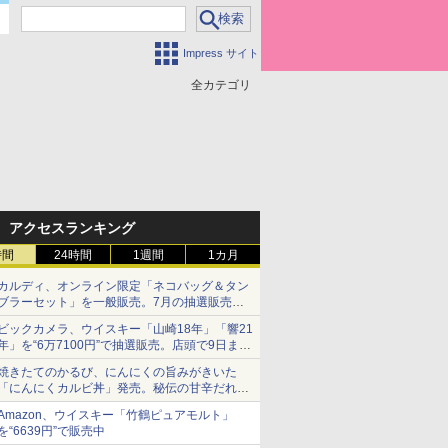
Impress サイト
全カテゴリ
アクセスランキング
時間
24時間
1週間
1カ月
カルディ、オンライン限定「ネコバッグ＆タン
ブラーセット」を一般販売。7月の抽選販売の
当選無効分
ビックカメラ、ウイスキー「山崎18年」「響21
年」を“6万7100円”で抽選販売。店頭で9日まで
受付
焼きたてのかるび、にんにくの旨みがきいた
「にんにくカルビ丼」発売。秘伝の甘辛だれを
絡めた「豚カルビ丼」も復活
Amazon、ウイスキー「竹鶴ピュアモルト」
を“6639円”で販売中