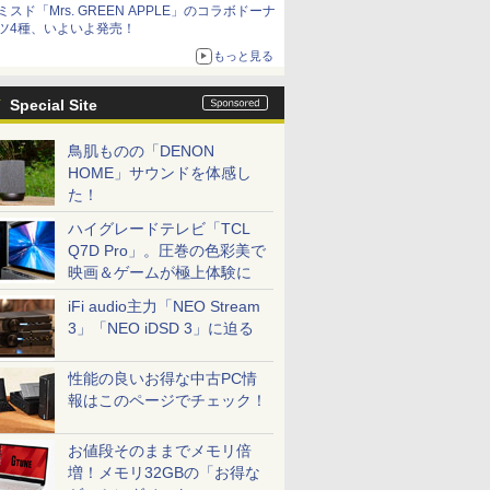
ミスド「Mrs. GREEN APPLE」のコラボドーナ
ツ4種、いよいよ発売！
もっと見る
Special Site
鳥肌ものの「DENON
HOME」サウンドを体感し
た！
ハイグレードテレビ「TCL
Q7D Pro」。圧巻の色彩美で
映画＆ゲームが極上体験に
iFi audio主力「NEO Stream
3」「NEO iDSD 3」に迫る
性能の良いお得な中古PC情
報はこのページでチェック！
お値段そのままでメモリ倍
増！メモリ32GBの「お得な