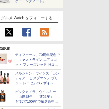
ゲーミングノート」
グルメ Watch をフォローする
新記事
ティファール、70周年記念で
「キャストライン エアココ
ット フレーズレッド IHココ
ット鍋 24cm」数量限定発売
メルシャン・ワインズ「カン
ティアーモ スプマンテ ブリ
ュット/ロゼ」のデザインを
リニューアル。ハーフボトル
ビックカメラ、ウイスキー
も登場
「山崎18年」「響21年」
を“6万7100円”で抽選販売。
店頭で9日まで受付