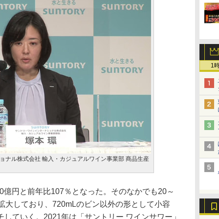
1
ョナル株式会社 輸入・カジュアルワイン事業部 商品生産
0億円と前年比107％となった。そのなかでも20～
拡大しており、720mLのビン以外の形として小容
していく。2021年は「サントリー ワインサワー」