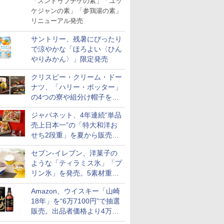
「スンドゥブチゲの素」「ユッ
ケジャンの素」「参鶏湯の素」
リニューアル発売
サントリー、残暑にぴったり
で涼やかな「ほろよい〈ひん
やりみかん〉」限定発売
クリスピー・クリーム・ドー
ナツ、「ハリー・ポッター」
の4つの寮や組分け帽子をイ
メージしたドーナツなど発売
ジャパネット、4年連続“単品
売上日本一”の「特大和洋お
せち2段重」を夏から販売。
73品・年越しそば付き
セブン-イレブン、洋菓子の
ような「ティラミス氷」「プ
リン氷」を発売。5素材重ね
と2層仕立ての濃厚な味わい
Amazon、ウイスキー「山崎
18年」を“6万7100円”で抽選
販売。出品者価格より4万
9700円以上お得