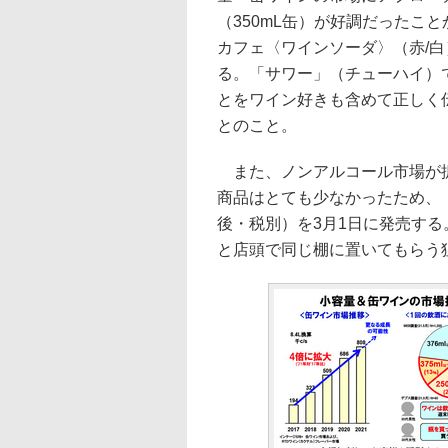
（350mL缶）が好調だったこ
カフェ〈ワインソーダ〉（赤/白
る。「サワー」（チューハイ）
とをワイン好きも含めて正しく
とのこと。
また、ノンアルコール市場が拡
商品はとても少なかったため、「
後・税別）を3月1日に発売す
と店頭で同じ棚に置いてもらう