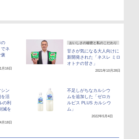
修の
おいしさの秘密と私のこだわり
」でネ
甘さが気になる大人向けに
ご褒
新開発された「ネスレ ミロ
オトナの甘さ」
11月16日
2021年10月28日
マシン
不足しがちなカルシウ
機を活
ムを追加した「ゼロカ
ルの利
ルピス PLUS カルシウ
削減を
ム」
2022年5月4日
年4月18日