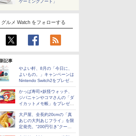
ゲーミングノート」
グルメ Watch をフォローする
新記事
やよい軒、8月の「今日に、
よいもの。」キャンペーンは
Nintendo Switch2をプレゼン
ト
かっぱ寿司×妖怪ウォッチ、
ジバニャンやコマさんの「ダ
イカットメモ帳」をプレゼン
ト
大戸屋、全長約20cmの「真
あじの大判あじフライ」を限
定発売。“200円引き”クーポ
ンも配信