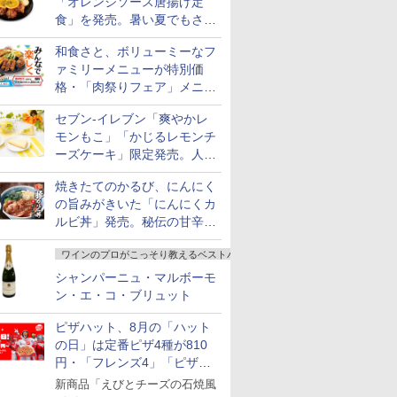
「オレンジソース唐揚げ定
食」を発売。暑い夏でもさっ
ぱり！
和食さと、ボリューミーなフ
ァミリーメニューが特別価
格・「肉祭りフェア」メニュ
ーがテイクアウトに登場
セブン-イレブン「爽やかレ
モンもこ」「かじるレモンチ
ーズケーキ」限定発売。人気
シリーズから夏限定の味わい
焼きたてのかるび、にんにく
が登場
の旨みがきいた「にんにくカ
ルビ丼」発売。秘伝の甘辛だ
れを絡めた「豚カルビ丼」も
ワインのプロがこっそり教えるベストバイ
復活
シャンパーニュ・マルボーモ
ン・エ・コ・ブリュット
ピザハット、8月の「ハット
の日」は定番ピザ4種が810
円・「フレンズ4」「ピザハ
ット・ベスト4」値下げ
新商品「えびとチーズの石焼風