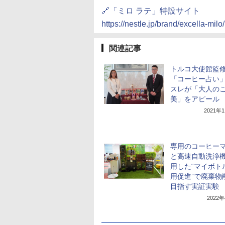
🔗「ミロ ラテ」特設サイト
https://nestle.jp/brand/excella-milo/
関連記事
トルコ大使館監
「コーヒー占い
スレが「大人の
美」をアピール
2021年
専用のコーヒー
と高速自動洗浄
用した“マイボト
用促進”で廃棄物
目指す実証実験
2022