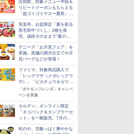
出前館、対象メニュー半額＆
リピートクーポンももらえる
「超ゴイゴイヤスー夏祭」を
実施
安楽亭、お盆限定「夏を彩る
黒毛和牛づくし」2種を発
売。値段そのままで“夏の巻
き野菜”付き
デニーズ「お月見フェア」を
実施。黒麺の満月仕立てや月
見バーグなどが登場！
ファミマ、対象商品購入で
「レックウザ（メガレックウ
ザ）」「ピカチュウ＆ゼラオ
ラ」のフレンダピックがもら
「ポケモンフレンダ」キャンペ
える！
ーンを実施
カルディ、オンライン限定
「ネコバッグ＆タンブラーセ
ット」を一般販売。7月の抽
選販売の当選無効分
松のや、甘酸っぱく爽やかな