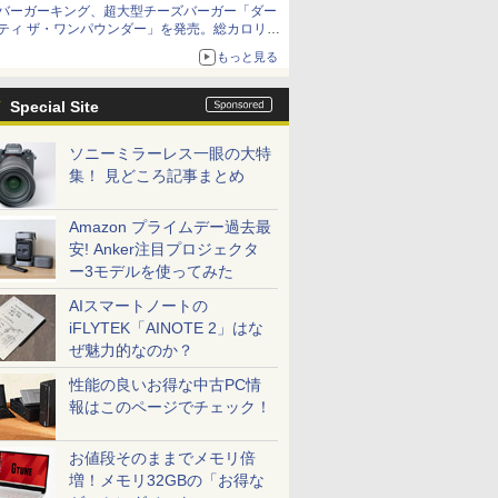
バーガーキング、超大型チーズバーガー「ダー
ティ ザ・ワンパウンダー」を発売。総カロリー
約1656kcal、総重量約527g！
もっと見る
Special Site
ソニーミラーレス一眼の大特
集！ 見どころ記事まとめ
Amazon プライムデー過去最
安! Anker注目プロジェクタ
ー3モデルを使ってみた
AIスマートノートの
iFLYTEK「AINOTE 2」はな
ぜ魅力的なのか？
性能の良いお得な中古PC情
報はこのページでチェック！
お値段そのままでメモリ倍
増！メモリ32GBの「お得な