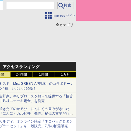
Impress サイト
全カテゴリ
アクセスランキング
時間
24時間
1週間
1カ月
ミスド「Mrs. GREEN APPLE」のコラボドーナ
ツ4種、いよいよ発売！
吉野家、牛リブロースを熱々で提供する「極旨
牛鉄板ステーキ定食」を発売
焼きたてのかるび、にんにくの旨みがきいた
「にんにくカルビ丼」発売。秘伝の甘辛だれを
絡めた「豚カルビ丼」も復活
カルディ、オンライン限定「ネコバッグ＆タン
ブラーセット」を一般販売。7月の抽選販売の
当選無効分