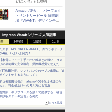
ビビンバ4」も1500円
Amazon/楽天、「パーフェク
トサントリービール 日曜劇
場『VIVANT』デザイン缶」
販売開始
Impress Watchシリーズ 人気記事
時間
24時間
1週間
1カ月
ミスド「Mrs. GREEN APPLE」のコラボドーナ
ツ4種、いよいよ発売！
【家電レビュー】手ごわい雑草との戦い、コメ
リの草刈機で完全勝利 掃除機感覚で使えた
NTT島田社長、ソフトバンクのセブン出資に「d
ポイント使えるようにして」
ドコモ前田社長が「ahamo40GB化は検証のた
め」、料金値上げへの考え方にも言及
吉野家、牛リブロースを熱々で提供する「極旨
牛鉄板ステーキ定食」を発売
もっと見る