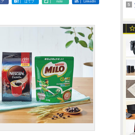
ェア
はてブ
note
LinkedIn
」