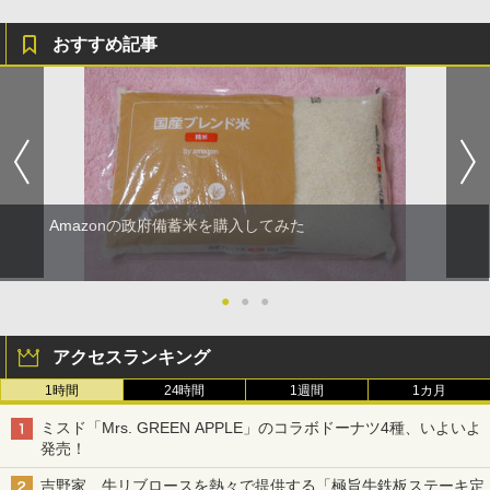
おすすめ記事
Amazonの政府備蓄米を購入してみた
●
●
●
アクセスランキング
1時間
24時間
1週間
1カ月
ミスド「Mrs. GREEN APPLE」のコラボドーナツ4種、いよいよ
発売！
吉野家、牛リブロースを熱々で提供する「極旨牛鉄板ステーキ定