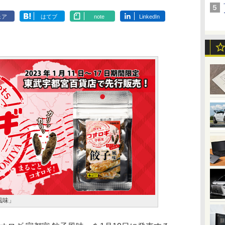
ェア
はてブ
note
LinkedIn
風味」