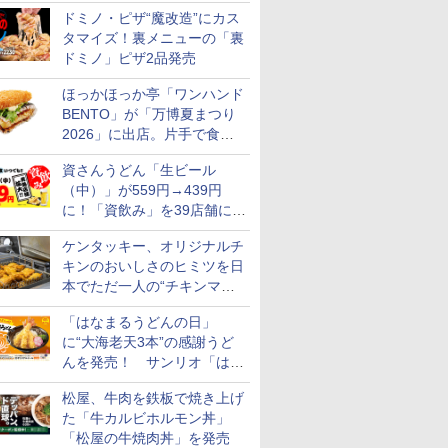
カロリー約1656kcal、総重量
ドミノ・ピザ“魔改造”にカス
約527g！
7
7
7
7
8
8
8
8
9
9
9
9
10
10
10
10
タマイズ！裏メニューの「裏
ドミノ」ピザ2品発売
ほっかほっか亭「ワンハンド
BENTO」が「万博夏まつり
2026」に出店。片手で食べ
られる海苔弁や和牛きんぴら
 新潟県産
フロム・
ル カップ
 オーブン
フクテイライス【白
ティーチャーズ ハイラ
マルちゃん マルちゃん
日立 過熱水蒸気 オーブ
新潟県産コシヒカリ (5
甲州韮崎 オリジナル ブ
カップヌードル パクチ
コンフィー(COMFEE')
新米予約 令和8年産
サントリー シングルモ
日清麺職人 醤油 [丸大
ER-D3000B-K(グラン
by Amaz
ジムビーム 4
人気 カップ
アイリスオ
資さんうどん「生ビール
を販売
米 5kg
モルトウイ
 しょうゆ
ム ビスト
米】北東北産 お米 米
ンドクリーム 4000ml
ZUBAAAN! 横浜家系
ンレンジ ヘルシーシェ
㎏) 精米 令和7年産 お
レンド ウイスキー 4リ
ー香るトムヤムクンヌ
スチームオーブンレン
【家計お助け米】米
ルト ウイスキー 山崎
豆醤油使用 豊かな旨味
ブラック) 石窯ドーム
あきたこま
ントリー 
詰め合わせ 
ーム トー
（中）」が559円→439円
アサヒ [
糖質 さ
 30L 2
あきたこまち 令和7年
サントリー スコッチ ウ
醤油豚骨 3食パック
フ 30L MRO-W1C K フ
米のたかさか
ットル 日本 大容量
ードル [世界三大スー
ジ 25L フラットテーブ
10kg 令和8年産 秋田県
Story of the Distillery
とコク] 日清食品 カッ
過熱水蒸気オーブンレ
5kg 令和
イスキー 
個アソート
ブントース
に！「資飲み」を39店舗に拡
]【中元 ギ
め
リル 高精
産 (5kg)
イスキー 4リットル 大
130g×3食
ロストブラック 熱風コ
4000ml 4L
プ] 日清食品 カップ麺
ル 発酵・トースト機能
産 あきたこまち 厳選
2026 化粧箱入 700ml
プ麺 87g ×12個
ンジ 30L
米
国 大容量 
き 温度調節
￥3,300
￥6,414
￥467
￥49,718
大
￥3,893
￥3,732
￥2,335
￥19,780
￥5,780
￥17,600
￥1,552
￥56,880
￥3,497
￥6,176
￥2,050
￥4,220
ト 贈り物
ピードセン
容量
ンベクション 2段式 W
75g×12個
オートメニュー23種 オ
米 単一原料米100％ 白
イマー機能
ケンタッキー、オリジナルチ
 スマホ連
スキャン［メーカー保
ーブン～250℃ レンジ
米 (5kg×2袋)
BLSOT-0
キンのおいしさのヒミツを日
E-
証1年／お手入れ簡単設
~1000W高出力 全国対
ク
本でただ一人の“チキンマイ
計］
応 ヘルツフリー カップ
スチーム調理 予熱対応
スター”笠原氏から学んでき
「はなまるうどんの日」
自動脱臭 消音モード
た
【2年メーカー保証】
に“大海老天3本”の感謝うど
ブラック CF-EA261-
んを発売！ サンリオ「はな
BK
まるおばけ」のシール/キャ
松屋、牛肉を鉄板で焼き上げ
ンディなども
た「牛カルビホルモン丼」
「松屋の牛焼肉丼」を発売