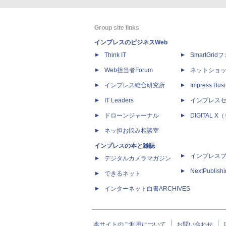
Group site links
インプレスのビジネスWeb
Think IT
SmartGri
Web担当者Forum
ネットショ
インプレス総合研究所
Impress Busi
IT Leaders
インプレス
ドローンジャーナル
DIGITAL
ネッ担お悩み相談室
インプレスの本と雑誌
インプレス
デジタルカメラマガジン
NextPublish
できるネット
インターネット白書ARCHIVES
本サイトのご利用について
お問い合わせ