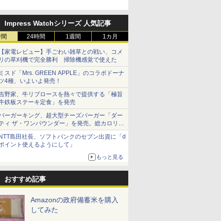
Impress Watchシリーズ 人気記事
時間
24時間
1週間
1カ月
【家電レビュー】手ごわい雑草との戦い、コメ
リの草刈機で完全勝利 掃除機感覚で使えた
ミスド「Mrs. GREEN APPLE」のコラボドーナ
ツ4種、いよいよ発売！
吉野家、牛リブロースを熱々で提供する「極旨
牛鉄板ステーキ定食」を発売
バーガーキング、超大型チーズバーガー「ダー
ティ ザ・ワンパウンダー」を発売。総カロリー
約1656kcal、総重量約527g！
NTT島田社長、ソフトバンクのセブン出資に「d
ポイント使えるようにして」
もっと見る
おすすめ記事
Amazonの政府備蓄米を購入
してみた