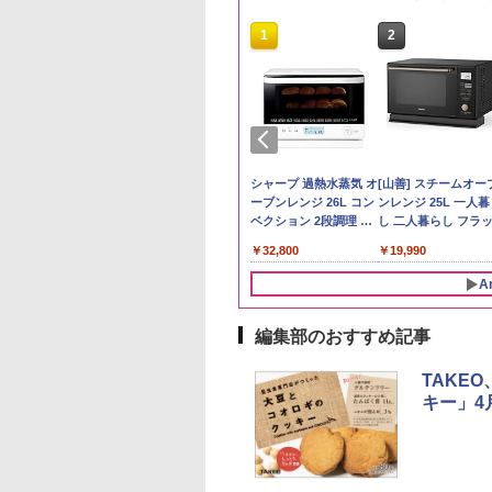
10
10
10
10
1
1
1
1
2
2
2
2
予約 令和8年産
トリー シングルモ
麺職人 醤油 [丸大
D3000B-K(グラン
by Amazon 秋田県産
ジムビーム 4000ml サ
人気 カップ麺 12種類
アイリスオーヤマ スチ
by Amazon 国産ブレ
ブラックニッカ ニッカ
チキンラーメン どんぶ
シャープ 過熱水蒸気 オ
野沢農産 無洗米 青
角瓶 2700ml サント
【公式】ブタメン と
[山善] スチームオー
計お助け米】米
 ウイスキー 山崎
油使用 豊かな旨味
ック) 石窯ドーム
あきたこまち 無洗米
ントリー バーボン ウ
詰め合わせ セット 12
ーム トースター オー
ンド米 精米 5kg
Nikka ウィスキー
り 85g×12個 日清食品
ーブンレンジ 26L コン
るる コシヒカリ 5kg
ー ウイスキー ハイ
こつ味 35g×15個 | 
ンレンジ 25L 一人
kg 令和8年産 秋田県
y of the Distillery
ク] 日清食品 カッ
水蒸気オーブンレ
5kg 令和7年産 産地精
イスキー アメリカ合衆
個アソート
ブントースター 2枚焼
4000ml ブラックニッ
インスタント カップ麺
ベクション 2段調理 ホ
野県産 令和7年産
ル 大容量
用 夜食 カップラー
し 二人暮らし フラ
￥2,650
あきたこまち 厳選
6 化粧箱入 700ml
87g ×12個
30L
米
国 大容量 4リットル
き 温度調節 トレー タ
カクリア ウヰスキー
ワイト RE-SS26B-W
ミニカップ麺 小腹 
テーブル スチーム調
780
,600
552
,880
￥3,497
￥6,176
￥2,050
￥4,220
￥3,940
￥1,745
￥32,800
￥3,325
￥5,685
￥1,288
￥19,990
単一原料米100％ 白
イマー機能付 横型
【日本 アサヒ ウィスキ
スタント アウトドア
自動メニュー19種搭
5kg×2袋)
BLSOT-011-B ブラッ
ー】 大容量 お得 4リッ
も ローリングストッ
角皿付き ブラック
A
ク
トル
大人買い おやつカン
MRK-F250TSV(B)
ニー
編集部のおすすめ記事
TAKE
キー」4