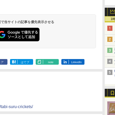
1
 検索で当サイトの記事を優先表示させる
ェア
はてブ
note
LinkedIn
/tabi-suru-crickets/