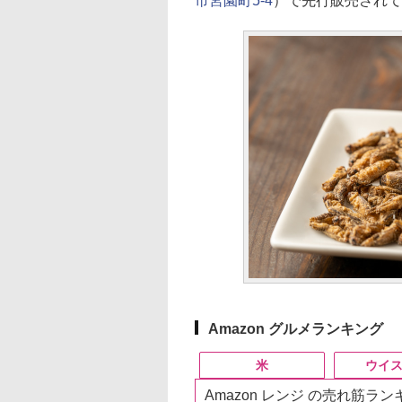
市宮園町5-4
）で先行販売されて
Amazon グルメランキング
米
ウイ
Amazon レンジ の売れ筋ラ