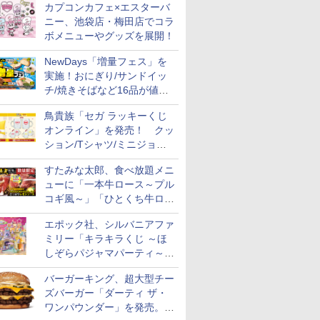
カプコンカフェ×エスターバ
ニー、池袋店・梅田店でコラ
ボメニューやグッズを展開！
NewDays「増量フェス」を
実施！おにぎり/サンドイッ
チ/焼きそばなど16品が値段
そのままでボリュームアップ
鳥貴族「セガ ラッキーくじ
オンライン」を発売！ クッ
ション/Tシャツ/ミニジョッ
キ/ステッカーなど全7賞
すたみな太郎、食べ放題メニ
ューに「一本牛ロース～プル
コギ風～」「ひとくち牛ロー
スステーキ」をお盆限定で追
エポック社、シルバニアファ
加
ミリー「キラキラくじ ～ほ
しぞらパジャマパーティ～」
を発売。人形/家具/建物など
バーガーキング、超大型チー
ズバーガー「ダーティ ザ・
ワンパウンダー」を発売。総