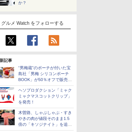
か？
グルメ Watch をフォローする
新記事
“男梅蔵”のポーチが付いた宝
島社「男梅 シリコンポーチ
BOOK」が50％オフで販売
中！
ヘソプロダクション「ミャク
ミャクマスコットクリップ」
を発売！
木曽路、しゃぶしゃぶ・すき
やきの肉が値段そのまま1.5
倍の「キソジナイト」を追加
実施！水・日曜夜限定