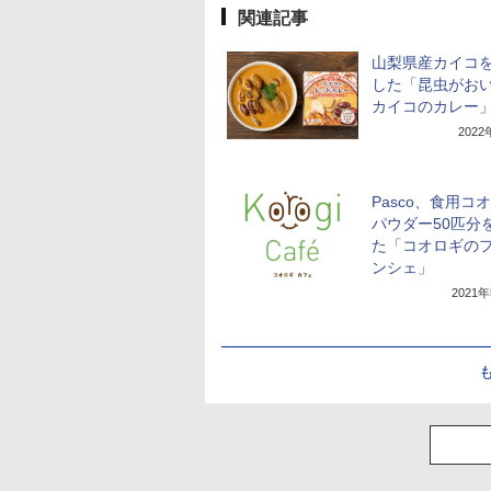
関連記事
山梨県産カイコ
した「昆虫がお
カイコのカレー
202
Pasco、食用コ
パウダー50匹分
た「コオロギの
ンシェ」
2021