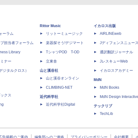
Rittor Music
イカロス出版
dフォーラム
リットーミュージック
AIRLINEweb
ップ担当者フォーラム
楽器探そう!デジマート
Jディフェンスニュー
ness Library
TシャツPOD T-OD
通訳翻訳ジャーナル
セミナー
立東舎
JレスキューWeb
 X（デジタルクロス）
山と溪谷社
イカロスアカデミー
山と溪谷オンライン
MdN
CLIMBING-NET
MdN Books
ブックス
近代科学社
MdN Design Interactiv
ing
近代科学社Digital
テックリブ
TechLib
広告掲載のご案内
編集部へのご連絡
プライバシーポリシー
会社概要