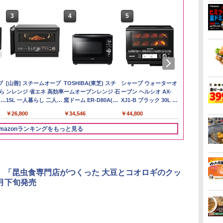
3
3
3
3
4
4
4
4
5
5
5
5
6
6
6
6
い流
リ
ん
ブ
【在庫処分価格】もも
角ハイボール
国分 tabete だし麺 千
[山善] スチームオーブ
by Amazon あきたこ
トリスウイスキー
カップヌードル カップ
TOSHIBA(東芝) スチ
新潟県産新之助 無洗米
サントリー シングルモ
カップヌードル レギュ
シャープ ウォーターオ
by Amazon
【数量限定】
カップヌード
パナソニック
 長
ボー
業務
暮ら
たろう印 無洗米 5kg 業
350ml×24本 サントリ
葉県産はまぐりだし 塩
ンレンジ 省エネ 高効率
まちブレンド 無洗米
4000ml サントリー 大
ヌードルPRO シーフー
ームオーブンレンジ 石
5kg 令和7年産
ルト ウイスキー 白州
ラー 日清食品 カップ
ーブン ヘルシオ AX-
新潟のお米 無洗
ザ・バレル 
ヌードルPRO
レンジ スチー
メン
ット
務用 お米マイスターブ
ー ウイスキー ハイボー
らーめん 108g×10袋 保
15L 一人暮らし 二人暮
5kg
容量 4リットル
ドヌードル 高たんぱく
窯ドーム ER-D80A(K)
Story of the Distillery
麺 78g×20個
XJ1-B ブラック 30L 2
スキー500ml 
高たんぱく&低
ロ 最高峰モデル
￥4,536
￥2,783
イン
理
レンド
ル 缶
存食 備蓄
らし スチーム調理 フラ
&低糖質 さらに塩分控
ブラック 250℃ 1段調
2026 化粧箱入 700ml
段調理 コンベクション
日本 500ml 
らに塩分控え
段 おまかせグ
￥2,680
￥4,919
￥2,293
￥26,800
￥3,396
￥4,329
￥2,989
￥34,546
￥20,000
￥3,213
￥44,800
￥4,402
￥3,103
￥119,198
に
載
ットテーブル トースト
えめ 78g×12個
理 フラットテーブル
トースト機能
フト プレゼン
75g×12個
細・64眼ス
ク
機能 自動メニュー33種
電子レンジ 赤外線セン
に】
サー 時短料理
mazonランキングをもっと見る
パ
簡単お手入れ ブラック
サー ノンフライ調理
携 ブラック N
YRZ-WF150TV(B)
簡単お手入れ 小型 新
UBS10D-K
生活 一人暮らし 二人
暮らし ファミリー
O、「昆虫食専門店がつくった 大豆とコオロギのクッ
月下旬発売