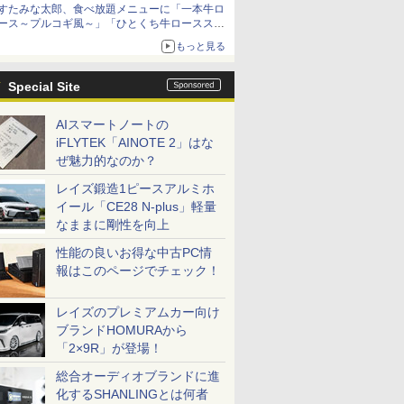
すたみな太郎、食べ放題メニューに「一本牛ロ
ース～プルコギ風～」「ひとくち牛ロースステ
ーキ」をお盆限定で追加
もっと見る
Special Site
AIスマートノートの
iFLYTEK「AINOTE 2」はな
ぜ魅力的なのか？
レイズ鍛造1ピースアルミホ
イール「CE28 N-plus」軽量
なままに剛性を向上
性能の良いお得な中古PC情
報はこのページでチェック！
レイズのプレミアムカー向け
ブランドHOMURAから
「2×9R」が登場！
総合オーディオブランドに進
化するSHANLINGとは何者