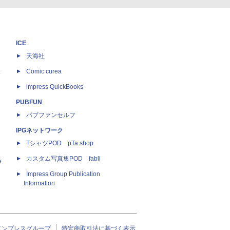
ICE
天海社
ス
Comic curea
impress QuickBooks
PUBFUN
パブファンセルフ
IPGネットワーク
TシャツPOD pTa.shop
カスタム写真集POD fabli
e
Impress Group Publication
Information
インプレスグループ
特定商取引法に基づく表示