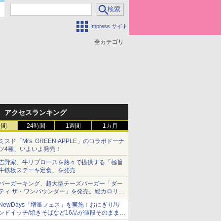
Impress サイト
全カテゴリ
アクセスランキング
時間
24時間
1週間
1カ月
ミスド「Mrs. GREEN APPLE」のコラボドーナ
ツ4種、いよいよ発売！
吉野家、牛リブロースを熱々で提供する「極旨
牛鉄板ステーキ定食」を発売
バーガーキング、超大型チーズバーガー「ダー
ティ ザ・ワンパウンダー」を発売。総カロリー
約1656kcal、総重量約527g！
NewDays「増量フェス」を実施！おにぎり/サ
ンドイッチ/焼きそばなど16品が値段そのままで
ボリュームアップ