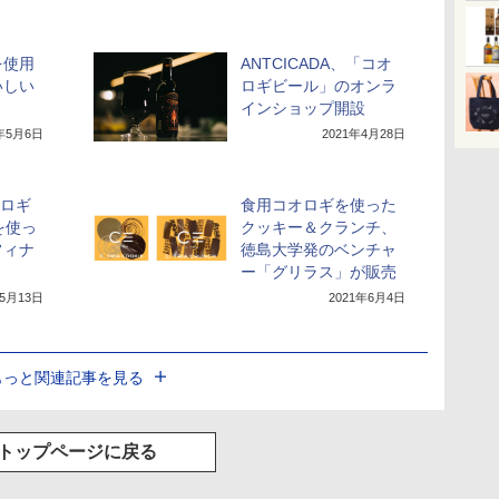
を使用
ANTCICADA、「コオ
いしい
ロギビール」のオンラ
」
インショップ開設
2年5月6日
2021年4月28日
オロギ
食用コオロギを使った
を使っ
クッキー＆クランチ、
フィナ
徳島大学発のベンチャ
ー「グリラス」が販売
年5月13日
2021年6月4日
もっと関連記事を見る
トップページに戻る