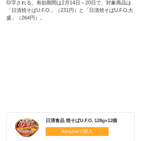
印字される。有効期間は2月14日～20日で、対象商品は
「日清焼そばU.F.O.」（231円）と「日清焼そばU.F.O.大
盛」（264円）。
日清食品 焼そばU.F.O. 128g×12個