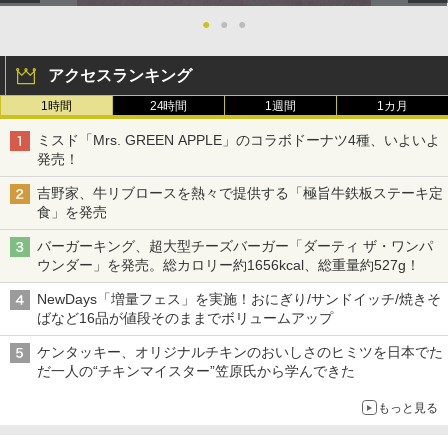
●
●
●
アクセスランキング
1時間
24時間
1週間
1カ月
ミスド「Mrs. GREEN APPLE」のコラボドーナツ4種、いよいよ
発売！
吉野家、牛リブロースを熱々で提供する「極旨牛鉄板ステーキ定
食」を発売
バーガーキング、超大型チーズバーガー「ダーティ ザ・ワンパ
ウンダー」を発売。総カロリー約1656kcal、総重量約527g！
NewDays「増量フェス」を実施！おにぎり/サンドイッチ/焼きそ
ばなど16品が値段そのままでボリュームアップ
ケンタッキー、オリジナルチキンのおいしさのヒミツを日本でた
だ一人の“チキンマイスター”笠原氏から学んできた
もっと見る