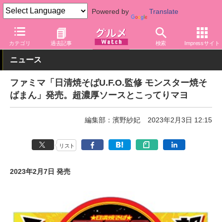
Powered by
Translate
グルメ Watch
店舗
コンビニ
ファミリーマート
カテゴリ
過去記事
検索
Impressサイト
ニュース
ファミマ「日清焼そばU.F.O.監修 モンスター焼そ
ばまん」発売。超濃厚ソースとこってりマヨ
編集部：濱野紗妃
2023年2月3日 12:15
リスト
2023年2月7日 発売