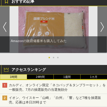
おすすめ記事
TOSHIBA(東芝) スチームオーブンレン
4
ジ 石窯ドーム ER-D80A(K) ブラック 25
0℃ 1段調理 フラットテーブル 電子レン
ジ 赤外線センサー ノンフライ調理 簡単
お手入れ 小型 新生活 一人暮らし 二人暮
らし ファミリー
￥34,546
Amazonの政府備蓄米を購入してみた
シャープ ウォーターオーブン ヘルシオ
5
AX-XJ1-B ブラック 30L 2段調理 コンベ
●
●
●
クション トースト機能
￥44,800
アクセスランキング
1時間
24時間
1週間
1カ月
カルディ、オンライン限定「ネコバッグ＆タンブラーセット」を
一般販売。7月の抽選販売の当選無効分
イオン、ウイスキー「山崎」「白州」「響」など7種を抽選販
売。応募は本日20時まで