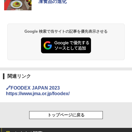
凍食品の進化
チーム調理 自動メニュー19種搭載 角皿
付き ブラック MRK-F250TSV(B)
￥22,800
Google 検索で当サイトの記事を優先表示させる
シャープ 過熱水蒸気 オーブンレンジ 26
2
L コンベクション 2段調理 ホワイト RE-
SS26B-W
￥32,800
関連リンク
[山善] スチームオーブンレンジ 省エネ
3
🔗FOODEX JAPAN 2023
高効率 15L 一人暮らし 二人暮らし スチ
https://www.jma.or.jp/foodex/
ーム調理 フラットテーブル トースト機
能 自動メニュー33種 簡単お手入れ ブラ
ック YRZ-WF150TV(B)
トップページに戻る
￥26,130