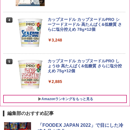
by Amazon あきたこまちブレンド 無洗
4
米 5kg
トリスウイスキー 4000ml サントリー 大
4
カップヌードル カップヌードルPRO シ
4
容量 4リットル
ーフードヌードル 高たんぱく&低糖質 さ
￥3,396
らに塩分控えめ 78g×12個
￥4,274
￥3,248
新潟ケンベイ【精米】新潟県産にじのき
5
らめき 5kg 令和7年産
サントリー シングルモルト ウイスキー
5
カップヌードル カップヌードルPRO し
5
白州 Story of the Distillery 2026 化粧箱
ょうゆ 高たんぱく&低糖質 さらに塩分控
入 700ml
￥3,056
えめ 75g×12個
￥19,860
￥2,885
Amazonランキングをもっと見る
編集部のおすすめ記事
[山善] スチームオーブンレンジ 25L 一人
「FOODEX JAPAN 2022」で目にした冷
1
暮らし 二人暮らし フラットテーブル ス