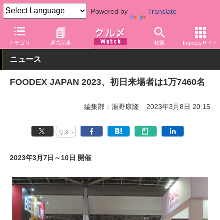
Powered by
Translate
グルメ Watch
業界動向
カテゴリ
過去記事
検索
Impressサイト
ニュース
FOODEX JAPAN 2023、初日来場者は1万7460名
編集部：湯野康隆
2023年3月8日 20:15
リスト
2023年3月7日～10日 開催