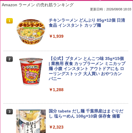
Amazon ラーメン の売れ筋ランキング
更新日時：2026/08/08 18:03
by Amazon 国産ブレンド米 精米 5kg
ブラックニッカ ニッカ Nikka ウィスキ
チキンラーメン どんぶり 85g×12個 日清
1
1
1
ー4000ml ブラックニッカクリア ウヰス
食品 インスタント カップ麺
キー 【日本 アサヒ ウィスキー】 大容量
￥2,650
お得 4リットル
￥1,939
￥4,358
【公式】ブタメン とんこつ味 35g×15個
2
【在庫処分価格】ももたろう印 無洗米 5
2
| 業務用 夜食 カップラーメン ミニカップ
kg 業務用 お米マイスターブレンド
角瓶 2700ml サントリー ウイスキー ハ
麺 小腹 インスタント アウトドアにも ロ
2
イボール 大容量
ーリングストック 大人買い おやつカン
￥2,680
パニー
￥6,055
￥1,288
野沢農産 無洗米 青い流るる コシヒカリ
3
5kg 長野県産 令和7年産
角ハイボール 350ml×24本 サントリー ウ
3
国分 tabete だし麺 千葉県産はまぐりだ
3
イスキー ハイボール 缶
し 塩らーめん 108g×10袋 保存食 備蓄
￥3,980
￥4,927
￥2,323