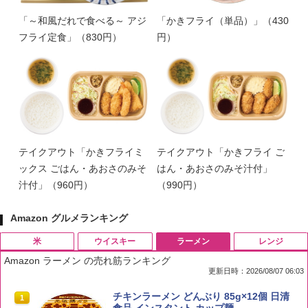
「～和風だれで食べる～ アジ
「かきフライ（単品）」（430
フライ定食」（830円）
円）
テイクアウト「かきフライミ
テイクアウト「かきフライ ご
ックス ごはん・あおさのみそ
はん・あおさのみそ汁付」
汁付」（960円）
（990円）
Amazon グルメランキング
米
ウイスキー
ラーメン
レンジ
Amazon ラーメン の売れ筋ランキング
更新日時：2026/08/07 06:03
by Amazon 国産ブレンド米 精米 5kg
ブラックニッカ ニッカ Nikka ウィスキ
チキンラーメン どんぶり 85g×12個 日清
1
1
1