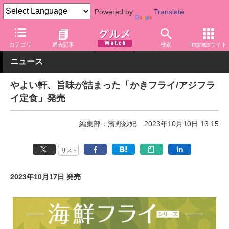
Powered by
Translate
グルメ Watch
店舗
レストラン
やよい軒
カテゴリ
過去記事
検索
Impressサイト
ニュース
やよい軒、旨味が詰まった「かきフライ/アジフラ
イ定食」発売
編集部：濱野紗妃
2023年10月10日 13:15
リスト
2023年10月17日 発売