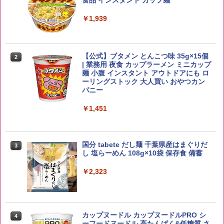
ー4000ml ブラックニッカクリア ウヰス
食品 インスタント カップ麺
キー 【日本 アサヒ ウィスキー】 大容量
￥2,650
お得 4リットル
￥1,939
￥4,356
【公式】ブタメン とんこつ味 35g×15個
2
野沢農産 無洗米 青い流るる コシヒカリ
2
| 業務用 夜食 カップラーメン ミニカップ
5kg 長野県産 令和7年産
角瓶 2700ml サントリー ウイスキー ハ
麺 小腹 インスタント アウトドアにも ロ
2
イボール 大容量
ーリングストック 大人買い おやつカン
￥3,980
パニー
￥6,054
￥1,451
【在庫処分価格】ももたろう印 無洗米 5
3
kg 業務用 お米マイスターブレンド
角ハイボール 350ml×24本 サントリー ウ
3
国分 tabete だし麺 千葉県産はまぐりだ
3
イスキー ハイボール 缶
し 塩らーめん 108g×10袋 保存食 備蓄
￥2,680
￥4,939
￥2,323
by Amazon あきたこまちブレンド 無洗
4
米 5kg
トリスウイスキー 4000ml サントリー 大
4
カップヌードル カップヌードルPRO シ
4
容量 4リットル
ーフードヌードル 高たんぱく&低糖質 さ