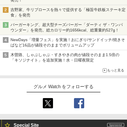
吉野家、牛リブロースを熱々で提供する「極旨牛鉄板ステーキ定
食」を発売
バーガーキング、超大型チーズバーガー「ダーティ ザ・ワンパ
ウンダー」を発売。総カロリー約1656kcal、総重量約527g！
NewDays「増量フェス」を実施！おにぎり/サンドイッチ/焼きそ
ばなど16品が値段そのままでボリュームアップ
木曽路、しゃぶしゃぶ・すきやきの肉が値段そのまま1.5倍の
「キソジナイト」を追加実施！水・日曜夜限定
もっと見る
グルメ Watch をフォローする
Special Site