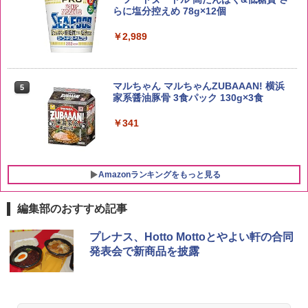
￥3,396
らに塩分控えめ 78g×12個
￥4,345
￥2,989
by Amazon 新潟県産 新潟のお米 無洗米
5
5kg
サントリー シングルモルト ウイスキー
5
マルちゃん マルちゃんZUBAAAN! 横浜
5
白州 Story of the Distillery 2026 化粧箱
家系醤油豚骨 3食パック 130g×3食
入 700ml
￥3,274
￥341
￥20,000
Amazonランキングをもっと見る
編集部のおすすめ記事
[山善] スチームオーブンレンジ 25L 一人
プレナス、Hotto Mottoとやよい軒の合同
1
暮らし 二人暮らし フラットテーブル ス
発表会で新商品を披露
チーム調理 自動メニュー19種搭載 角皿
付き ブラック MRK-F250TSV(B)
￥22,800