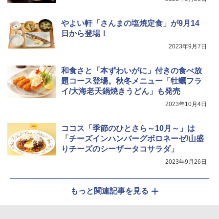
らし ファミリー
やよい軒「さんまの塩焼定食」が9月14
￥34,546
日から登場！
2023年9月7日
シャープ ウォーターオーブン ヘルシオ
5
AX-XJ1-B ブラック 30L 2段調理 コンベ
和食さと「本ずわいがに」付きの食べ放
クション トースト機能
題コース登場。秋冬メニュー「牡蠣フラ
イ/大海老天鍋焼きうどん」も発売
￥44,800
2023年10月4日
ココス「季節のひとさら～10月～」は
「チーズインハンバーグボロネーゼ/山盛
りチーズのシーザータコサラダ」
2023年9月26日
もっと関連記事を見る