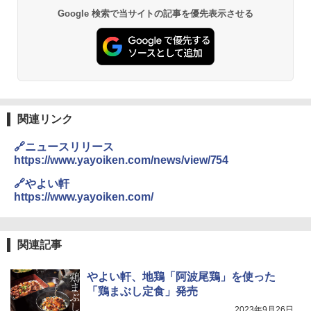
Google 検索で当サイトの記事を優先表示させる
シャープ 過熱水蒸気 オーブンレンジ 26
2
L コンベクション 2段調理 ホワイト RE-
SS26B-W
￥32,800
関連リンク
[山善] スチームオーブンレンジ 省エネ
3
🔗ニュースリリース
高効率 15L 一人暮らし 二人暮らし スチ
https://www.yayoiken.com/news/view/754
ーム調理 フラットテーブル トースト機
能 自動メニュー33種 簡単お手入れ ブラ
🔗やよい軒
ック YRZ-WF150TV(B)
https://www.yayoiken.com/
￥26,130
関連記事
TOSHIBA(東芝) スチームオーブンレン
4
ジ 石窯ドーム ER-D80A(K) ブラック 25
やよい軒、地鶏「阿波尾鶏」を使った
0℃ 1段調理 フラットテーブル 電子レン
「鶏まぶし定食」発売
ジ 赤外線センサー ノンフライ調理 簡単
お手入れ 小型 新生活 一人暮らし 二人暮
2023年9月26日