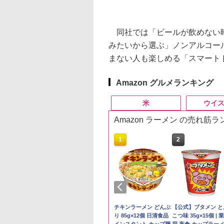
同社では「ビールが飲めない時
みたいから選ぶ」ノンアルコー
まない人も楽しめる「スマート
Amazon グルメランキング
米
ウイ
Amazon ラーメン の売れ筋
10
10
10
1
1
1
2
2
2
テイライス【白
韮崎 オリジナル
 ラーメン 博多細
by Amazon 秋田県産
グレングラント アルボ
日清麺職人 醤油 [丸大
by Amazon 国産ブレ
ブラックニッカ ニッカ
チキンラーメン どんぶ
野沢農産 無洗米 青
角瓶 2700ml サント
【公式】ブタメン と
北東北産 お米 米
ンド ウイスキー 4
トレート (5食)
あきたこまち 無洗米
ラリス 700ml [ ウイス
豆醤油使用 豊かな旨味
ンド米 精米 5kg
Nikka ウィスキー
り 85g×12個 日清食品
るる コシヒカリ 5kg
ー ウイスキー ハイ
こつ味 35g×15個 | 