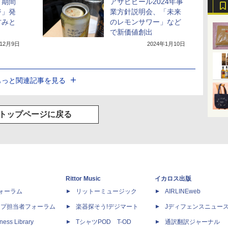
り期間
アサヒビール2024年事
ジ」発
業方針説明会、「未来
甘みと
のレモンサワー」など
で新価値創出
年12月9日
2024年1月10日
もっと関連記事を見る
トップページに戻る
Rittor Music
イカロス出版
dフォーラム
リットーミュージック
AIRLINEweb
ップ担当者フォーラム
楽器探そう!デジマート
Jディフェンスニュー
ness Library
TシャツPOD T-OD
通訳翻訳ジャーナル