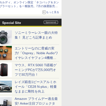
カルディ、オンライン限定「ネコバッグ＆タン
ブラーセット」を一般販売。7月の抽選販売の
当選無効分
もっと見る
Special Site
ソニーミラーレス一眼の大特
集！ 見どころ記事まとめ
エントリーなのに脅威の実
力!「Osprey」Noble Audioワ
イヤレスイヤフォン4機種を
一気に聴く
マウス、RTX 5060 Ti搭載ゲ
ーミングPCが7万5,000円オ
フで30万円台！
レイズ鍛造1ピースアルミホ
イール「CE28 N-plus」軽量
なままに剛性を向上
Amazon プライムデー過去最
安! Anker注目プロジェクタ