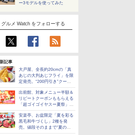
ー3モデルを使ってみた
グルメ Watch をフォローする
新記事
大戸屋、全長約20cmの「真
あじの大判あじフライ」を限
定発売。“200円引き”クーポ
ンも配信
出前館、対象メニュー半額＆
リピートクーポンももらえる
「超ゴイゴイヤスー夏祭」を
実施
安楽亭、お盆限定「夏を彩る
黒毛和牛づくし」2種を発
売。値段そのままで“夏の巻
き野菜”付き