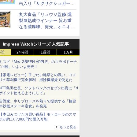
缶入り「サクサクシュガーバ
ブラック CF-EA261-
BK
ター」を発売
丸大食品「リュウジ監修 燻
製屋熟成ウインナー 旨み重
なる濃厚味」発売。オニオン
やガーリックの食べ応え
Impress Watchシリーズ 人気記事
時間
24時間
1週間
1カ月
ミスド「Mrs. GREEN APPLE」のコラボドーナ
ツ4種、いよいよ発売！
【家電レビュー】手ごわい雑草との戦い、コメ
リの草刈機で完全勝利 掃除機感覚で使えた
NTT島田社長、ソフトバンクのセブン出資に「d
ポイント使えるようにして」
吉野家、牛リブロースを熱々で提供する「極旨
牛鉄板ステーキ定食」を発売
【本日みつけたお買い得品】モトローラのスマ
ホが約1万7,000円で購入可能
もっと見る