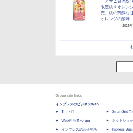
「アサヒ贅沢絞
限定桃＆オレン
売。桃の芳醇な
オレンジの酸味
2023
Group site links
インプレスのビジネスWeb
Think IT
SmartGri
Web担当者Forum
ネットショ
インプレス総合研究所
Impress Busi