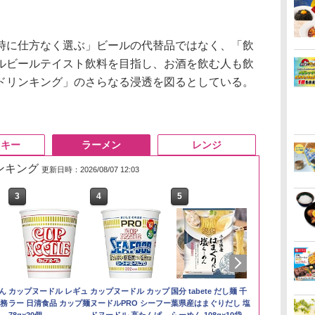
に仕方なく選ぶ」ビールの代替品ではなく、「飲
ルビールテイスト飲料を目指し、お酒を飲む人も飲
ドリンキング」のさらなる浸透を図るとしている。
スキー
ラーメン
レンジ
ランキング
更新日時：2026/08/07 12:03
3
3
3
4
4
4
5
5
5
6
6
6
い流
リ
ん
by Amazon あきたこ
角ハイボール
カップヌードル レギュ
by Amazon 新潟県産
トリスウイスキー
カップヌードル カップ
【在庫処分価格】もも
サントリー シングルモ
国分 tabete だし麺 千
新潟ケンベイ
【数量限定】
マルちゃん 
 長
ボー
業務
まちブレンド 無洗米
350ml×24本 サントリ
ラー 日清食品 カップ麺
新潟のお米 無洗米 5kg
4000ml サントリー 大
ヌードルPRO シーフー
たろう印 無洗米 5kg
ルト ウイスキー 白州
葉県産はまぐりだし 塩
新潟県産にじ
ザ・バレル 
ZUBAAAN!