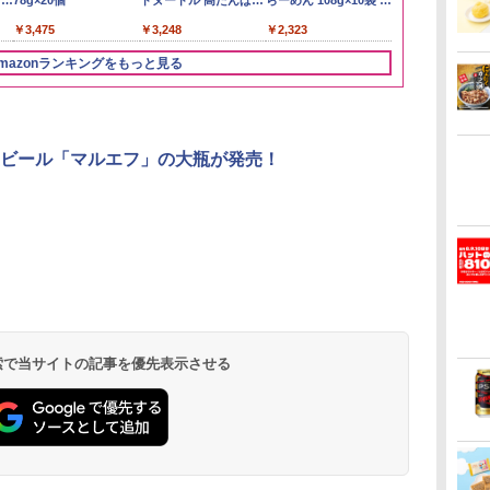
メン
5kg
ー ウイスキー ハイボー
78g×20個
容量 4リットル
ドヌードル 高たんぱく
業務用 お米マイスター
Story of the Distillery
らーめん 108g×10袋 保
き 5kg 令和
スキー500ml 
醤油豚骨 3食
￥3,274
イン
ル 缶
&低糖質 さらに塩分控
ブレンド
2026 化粧箱入 700ml
存食 備蓄
日本 500ml 
130g×3食
￥3,396
￥4,939
￥3,475
￥4,345
￥3,248
￥2,680
￥20,000
￥2,323
￥3,056
￥4,402
￥467
に
えめ 78g×12個
フト プレゼン
ク
に】
mazonランキングをもっと見る
パ
3
4
5
6
ビール「マルエフ」の大瓶が発売！
 オ
[山善] スチームオーブ
TOSHIBA(東芝) スチ
シャープ ウォーターオ
パナソニック
コン
ンレンジ 省エネ 高効率
ームオーブンレンジ 石
ーブン ヘルシオ AX-
レンジ スチー
ホ
15L 一人暮らし 二人暮
窯ドーム ER-D80A(K)
XJ1-B ブラック 30L 2
ロ 最高峰モデル
らし スチーム調理 フラ
ブラック 250℃ 1段調
段調理 コンベクション
段 おまかせグ
 検索で当サイトの記事を優先表示させる
￥26,130
￥34,546
￥44,800
￥118,000
ットテーブル トースト
理 フラットテーブル
トースト機能
細・64眼ス
機能 自動メニュー33種
電子レンジ 赤外線セン
サー 時短料理
簡単お手入れ ブラック
サー ノンフライ調理
携 ブラック N
YRZ-WF150TV(B)
簡単お手入れ 小型 新
UBS10D-K
生活 一人暮らし 二人
暮らし ファミリー