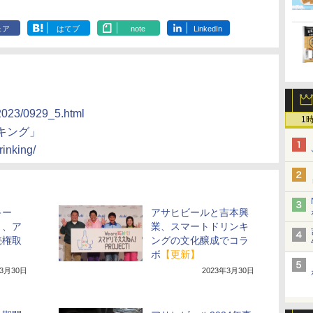
ェア
はてブ
note
LinkedIn
/2023/0929_5.html
1
キング」
rinking/
キー
アサヒビールと吉本興
」、ア
業、スマートドリンキ
売権取
ングの文化醸成でコラ
ボ
【更新】
年3月30日
2023年3月30日