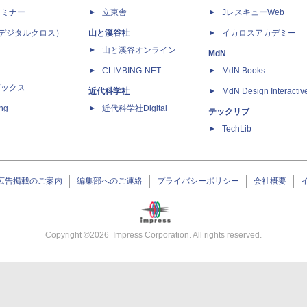
セミナー
立東舎
JレスキューWeb
 X（デジタルクロス）
山と溪谷社
イカロスアカデミー
山と溪谷オンライン
MdN
CLIMBING-NET
MdN Books
ブックス
近代科学社
MdN Design Interactiv
ing
近代科学社Digital
テックリブ
TechLib
広告掲載のご案内
編集部へのご連絡
プライバシーポリシー
会社概要
Copyright ©
2026
Impress Corporation. All rights reserved.