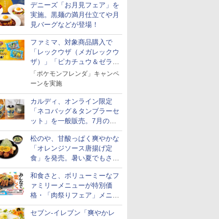
デニーズ「お月見フェア」を
実施。黒麺の満月仕立てや月
見バーグなどが登場！
ファミマ、対象商品購入で
「レックウザ（メガレックウ
ザ）」「ピカチュウ＆ゼラオ
ラ」のフレンダピックがもら
「ポケモンフレンダ」キャンペ
える！
ーンを実施
カルディ、オンライン限定
「ネコバッグ＆タンブラーセ
ット」を一般販売。7月の抽
選販売の当選無効分
7
7
7
8
8
8
9
9
9
10
10
10
松のや、甘酸っぱく爽やかな
「オレンジソース唐揚げ定
食」を発売。暑い夏でもさっ
ぱり！
和食さと、ボリューミーなフ
ァミリーメニューが特別価
格・「肉祭りフェア」メニュ
【精米】
フロム・
マルちゃん
新潟県産新之助 無洗米
ティーチャーズ ハイラ
カップヌードル カップ
米 5kg 新潟県産 コシヒ
サントリー シングルモ
カップヌードル パクチ
フクテイライス【白
甲州韮崎 オリジナル
一蘭 ラーメン 博多細
by Amaz
グレングラ
日清麺職人 
ーがテイクアウトに登場
のきらめ
モルトウイ
 横浜家系
5kg 令和7年産
ンドクリーム 4000ml
ヌードルPRO しょうゆ
カリ｜雪室保管・精米
ルト ウイスキー 山崎
ー香るトムヤムクンヌ
米】北東北産 お米 米
ブレンド ウイスキー 4
麺ストレート (5食)
あきたこま
ラリス 700
豆醤油使用
セブン-イレブン「爽やかレ