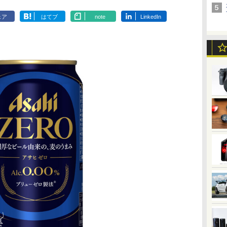
ェア
はてブ
note
LinkedIn