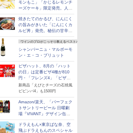
7年産
アサヒ [
パック
サントリー スコッチ ウ
高たんぱく&低糖質 さ
したて｜白く輝き 粒感
Story of the Distillery
ードル [世界三大スー
あきたこまち 令和7年
リットル 日本 大容量
645g
5kg 令和
キー イギリ
とコク] 日
モンもこ」「かじるレモンチ
￥3,836
]【中元 ギ
イスキー 4リットル 大
らに塩分控えめ
しっかり 冷めてもおい
2026 化粧箱入 700ml
プ] 日清食品 カップ麺
産 (5kg)
4000ml 4L
米
プ麺 87g 
ーズケーキ」限定発売。人気
￥6,414
￥3,103
￥5,175
￥17,600
￥2,594
￥3,300
￥3,740
￥2,091
￥3,497
￥2,297
￥1,552
ト 贈り物
容量
75g×12個
しい お米 【やっぱり新
75g×12個
シリーズから夏限定の味わい
潟のこしひかり】
焼きたてのかるび、にんにく
が登場
の旨みがきいた「にんにくカ
ルビ丼」発売。秘伝の甘辛だ
れを絡めた「豚カルビ丼」も
7
8
9
10
ワインのプロがこっそり教えるベストバイ
復活
シャンパーニュ・マルボーモ
ン・エ・コ・ブリュット
ピザハット、8月の「ハット
の日」は定番ピザ4種が810
円・「フレンズ4」「ピザハ
 オーブン
日立 過熱水蒸気 オーブ
コンフィー(COMFEE')
ER-D3000B-K(グラン
アイリスオ
ット・ベスト4」値下げ
新商品「えびとチーズの石焼風
ム ビスト
ンレンジ ヘルシーシェ
スチームオーブンレン
ブラック) 石窯ドーム
ーム トー
 30L 2
フ 31L MRO-S8C W ホ
ビビンバ4」も1500円
ジ 25L フラットテーブ
過熱水蒸気オーブンレ
ブントース
リル 高精
ワイト 重量センサー
ル 発酵・トースト機能
ンジ 30L
き 温度調節
￥39,837
￥19,780
￥56,880
￥4,220
ピードセン
250℃1段式ワイドオー
オートメニュー23種 オ
イマー機能
Amazon/楽天、「パーフェク
 スマホ連
ブン
ーブン～250℃ レンジ
BLSOT-0
トサントリービール 日曜劇
E-
~1000W高出力 全国対
ク
場『VIVANT』デザイン缶」
応 ヘルツフリー カップ
販売開始
スチーム調理 予熱対応
ドラえもん×東京ばな奈、空
自動脱臭 消音モード
飛ぶドラえもんのスペシャル
【2年メーカー保証】