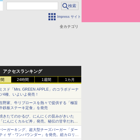
Impress サイト
全カテゴリ
アクセスランキング
時間
24時間
1週間
1カ月
ミスド「Mrs. GREEN APPLE」のコラボドーナ
ツ4種、いよいよ発売！
吉野家、牛リブロースを熱々で提供する「極旨
牛鉄板ステーキ定食」を発売
焼きたてのかるび、にんにくの旨みがきいた
「にんにくカルビ丼」発売。秘伝の甘辛だれを
絡めた「豚カルビ丼」も復活
バーガーキング、超大型チーズバーガー「ダー
ティ ザ・ワンパウンダー」を発売。総カロリー
約1656kcal、総重量約527g！