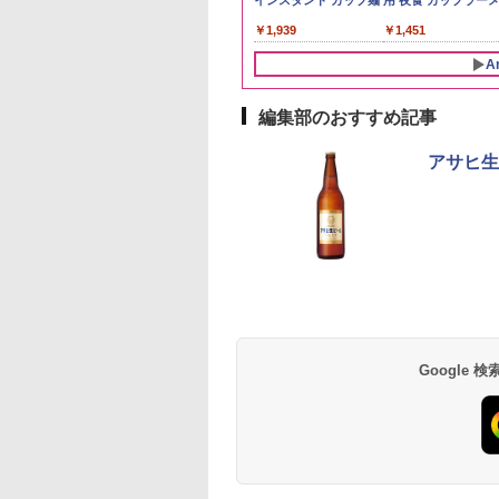
たこまち 令和7年
トル 日本 大容量
g
5kg 令和7年産 産地精
キー イギリス ]
とコク] 日清食品 カッ
4000ml ブラックニッ
インスタント カップ麺
野県産 令和7年産
ル 大容量
用 夜食 カップラー
￥2,650
5kg)
0ml 4L
米
プ麺 87g ×12個
カクリア ウヰスキー
ミニカップ麺 小腹 
300
740
091
￥3,497
￥2,297
￥1,552
￥4,356
￥1,939
￥3,980
￥6,054
￥1,451
【日本 アサヒ ウィスキ
スタント アウトドア
ー】 大容量 お得 4リッ
も ローリングストッ
A
トル
大人買い おやつカン
ニー
編集部のおすすめ記事
10
1
2
アサヒ生
D3000B-K(グラン
アイリスオーヤマ スチ
[山善] スチームオーブ
シャープ 過熱水蒸気
ック) 石窯ドーム
ーム トースター オー
ンレンジ 25L 一人暮ら
ーブンレンジ 26L 
水蒸気オーブンレ
ブントースター 2枚焼
し 二人暮らし フラット
ベクション 2段調理 
30L
き 温度調節 トレー タ
テーブル スチーム調理
ワイト RE-SS26B-W
Google
,880
￥4,220
￥22,800
￥32,800
イマー機能付 横型
自動メニュー19種搭載
BLSOT-011-B ブラッ
角皿付き ブラック
ク
MRK-F250TSV(B)