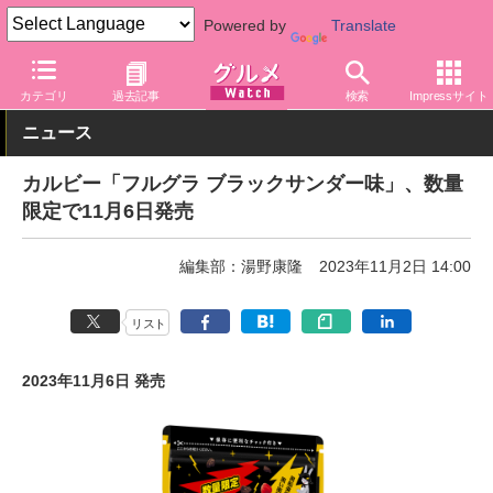
Powered by
Translate
グルメ Watch
メーカー
菓子
カルビー
カテゴリ
過去記事
検索
Impressサイト
ニュース
カルビー「フルグラ ブラックサンダー味」、数量
限定で11月6日発売
編集部：湯野康隆
2023年11月2日 14:00
リスト
2023年11月6日 発売