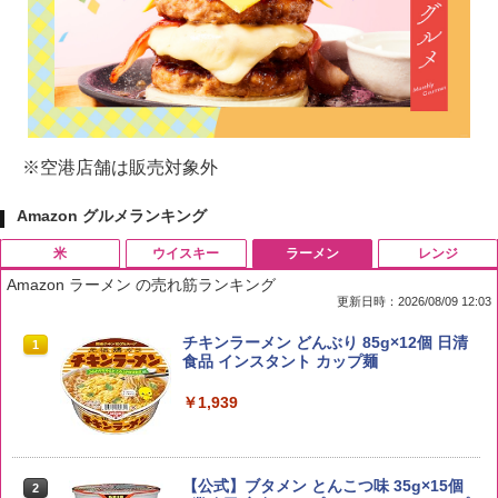
※空港店舗は販売対象外
Amazon グルメランキング
米
ウイスキー
ラーメン
レンジ
Amazon ラーメン の売れ筋ランキング
更新日時：2026/08/09 12:03
by Amazon 国産ブレンド米 精米 5kg
ブラックニッカ ニッカ Nikka ウィスキ
チキンラーメン どんぶり 85g×12個 日清
1
1
1
ー4000ml ブラックニッカクリア ウヰス
食品 インスタント カップ麺
キー 【日本 アサヒ ウィスキー】 大容量
￥2,650
お得 4リットル
￥1,939
￥4,327
【公式】ブタメン とんこつ味 35g×15個
2