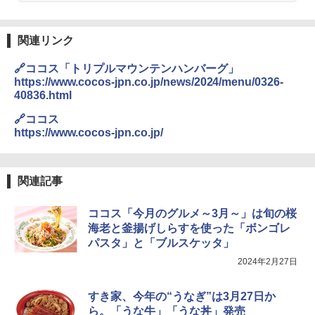
￥32,800
関連リンク
【セット買い】 [山善] スチームオーブン
3
レンジ 省エネ 高効率 15L 一人暮らし 二
🔗ココス「トリプルマウンテンハンバーグ」
人暮らし フラットテーブル グレー YRZ-
https://www.cocos-jpn.co.jp/news/2024/menu/0326-
WF150TV(H) + 炊飯器 5.5合 マイコン式
40836.html
低温調理 AMRC-10M(B) ブラック
🔗ココス
￥34,280
https://www.cocos-jpn.co.jp/
TOSHIBA(東芝) スチームオーブンレン
4
関連記事
ジ 石窯ドーム ER-D80A(K) ブラック 25
0℃ 1段調理 フラットテーブル 電子レン
ココス「今月のグルメ～3月～」は旬の桜
ジ 赤外線センサー ノンフライ調理 簡単
お手入れ 小型 新生活 一人暮らし 二人暮
海老と釜揚げしらすを使った「ボンゴレ
らし ファミリー
パスタ」と「ブルスケッタ」
2024年2月27日
￥34,546
すき家、今年の“うなぎ”は3月27日か
ら。「うな牛」「うな丼」発売
シャープ ウォーターオーブン ヘルシオ