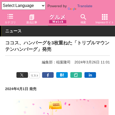
Powered by
Translate
グルメ Watch
店舗
レストラン
ココス
カテゴリ
過去記事
検索
Impressサイト
ニュース
ココス、ハンバーグを3枚重ねた「トリプルマウン
テンハンバーグ」発売
編集部：稲葉隆司
2024年3月26日 11:01
リスト
2024年4月1日 発売