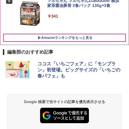
マルちゃん マルちゃんZUBAAAN! 横浜
5
白州 Story of the Distillery 2026 化粧箱
家系醤油豚骨 3食パック 130g×3食
￥2,680
入 700ml
￥341
￥20,000
Amazonランキングをもっと見る
編集部のおすすめ記事
[山善] スチームオーブンレンジ 25L 一人
ココス「いちごフェア」に「モンブラ
1
暮らし 二人暮らし フラットテーブル ス
ン」初登場。ビッグサイズの「いちごの
チーム調理 自動メニュー19種搭載 角皿
春パフェ」も
付き ブラック MRK-F250TSV(B)
￥22,800
Google 検索で当サイトの記事を優先表示させる
シャープ 過熱水蒸気 オーブンレンジ 26
2
L コンベクション 2段調理 ホワイト RE-
SS26B-W