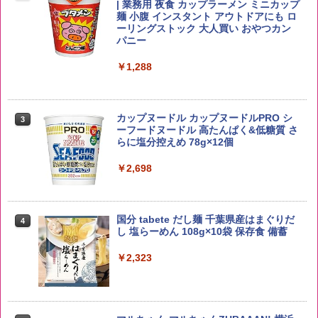
新潟ケンベイ【精米】新潟県産にじのき
2
| 業務用 夜食 カップラーメン ミニカップ
らめき 5kg 令和7年産
角瓶 2700ml サントリー ウイスキー ハ
麺 小腹 インスタント アウトドアにも ロ
2
イボール 大容量
ーリングストック 大人買い おやつカン
￥5,809
パニー
￥6,055
￥1,288
by Amazon あきたこまちブレンド 無洗
3
米 5kg
角ハイボール 350ml×24本 サントリー ウ
3
カップヌードル カップヌードルPRO シ
3
イスキー ハイボール 缶
ーフードヌードル 高たんぱく&低糖質 さ
￥3,396
らに塩分控えめ 78g×12個
￥4,927
￥2,698
野沢農産 無洗米 青い流るる コシヒカリ
4
5kg 長野県産 令和7年産
【数量限定】竹鶴ピュアモルト700ml ア
4
国分 tabete だし麺 千葉県産はまぐりだ
4
サヒ [ ウイスキー 日本 700ml ]【中元 ギ
し 塩らーめん 108g×10袋 保存食 備蓄
フト プレゼント 贈り物に】
￥3,980
￥2,323
￥6,783
【在庫処分価格】ももたろう印 無洗米 5
5
kg 業務用 お米マイスターブレンド
サントリー シングルモルト ウイスキー
5