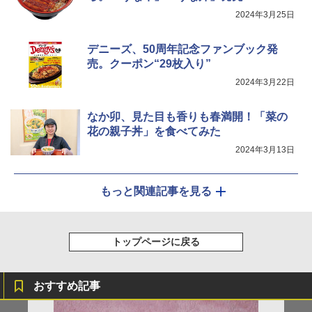
5
AX-XJ1-B ブラック 30L 2段調理 コンベ
2024年3月25日
クション トースト機能
￥44,800
デニーズ、50周年記念ファンブック発
売。クーポン“29枚入り”
2024年3月22日
なか卯、見た目も香りも春満開！「菜の
花の親子丼」を食べてみた
2024年3月13日
もっと関連記事を見る
トップページに戻る
おすすめ記事