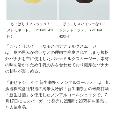
「さっぱりリフレッシュ！モ
「ほっこりスパイシーなモス
スレモネード」（210mL 420
ジンジャーラテ」（210mL
円）
420円）
「こっくりスイートなモスバナナミルクスムージー」
は、皮の黒みが強いなどの理由で廃棄されてしまう規格
外バナナを主に使用したバナナミルクスムージー。素材
の味を活かすため牛乳のみを合わせており濃厚なバナナ
の甘味が楽しめる。
「まぜるシェイク 新生獺祭＜ノンアルコール＞」は、旭
酒造株式會社製造の純米大吟醸「新生獺祭」の米麹甘酒
「新生甘酒」を使用したノンアルコールシェイクで、7
月17日にモスバーガーで発売し2週間で20万杯を販売し
た人気商品。