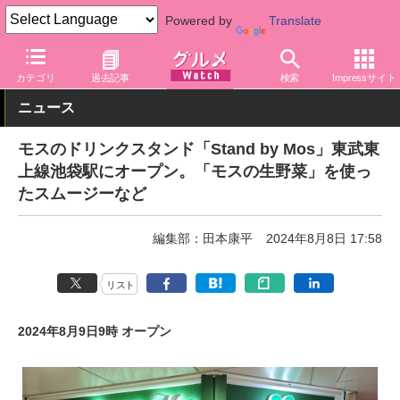
Powered by
Translate
グルメ Watch
店舗
ファストフード
モスバーガー
カテゴリ
過去記事
検索
Impressサイト
ニュース
モスのドリンクスタンド「Stand by Mos」東武東
上線池袋駅にオープン。「モスの生野菜」を使っ
たスムージーなど
編集部：田本康平
2024年8月8日 17:58
リスト
2024年8月9日9時 オープン