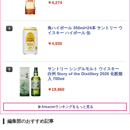
￥4,274
野沢農産 無洗米 青い流るる コシヒカリ
4
5kg 長野県産 令和7年産
角ハイボール 350ml×24本 サントリー ウ
4
イスキー ハイボール 缶
￥3,980
￥4,930
【在庫処分価格】ももたろう印 無洗米 5
5
kg 業務用 お米マイスターブレンド
サントリー シングルモルト ウイスキー
5
白州 Story of the Distillery 2026 化粧箱
入 700ml
￥2,680
￥19,860
Amazonランキングをもっと見る
編集部のおすすめ記事