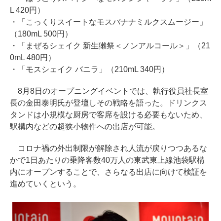
L 420円）
・「こっくりスイートなモスバナナミルクスムージー」
（180mL 500円）
・「まぜるシェイク 新生獺祭＜ノンアルコール＞」（21
0mL 480円）
・「モスシェイク バニラ」（210mL 340円）
8月8日のオープニングイベントでは、執行役員社長室
長の金田泰明氏が登壇しその戦略を語った。ドリンクス
タンドは小規模な厨房で客席を設ける必要もないため、
駅構内などの超狭小物件への出店が可能。
コロナ禍の外出制限が解除され人流が戻りつつあるな
かで1日あたりの乗降客数40万人の東武東上線池袋駅構
内にオープンすることで、さらなる出店に向けて検証を
進めていくという。