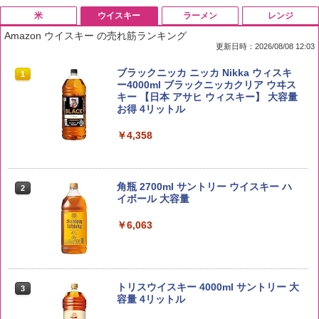
米
ウイスキー
ラーメン
レンジ
Amazon ウイスキー の売れ筋ランキング
更新日時：2026/08/08 12:03
by Amazon 国産ブレンド米 精米 5kg
ブラックニッカ ニッカ Nikka ウィスキ
1
1
ー4000ml ブラックニッカクリア ウヰス
キー 【日本 アサヒ ウィスキー】 大容量
￥2,650
お得 4リットル
￥4,358
新潟ケンベイ【精米】新潟県産にじのき
2
らめき 5kg 令和7年産
角瓶 2700ml サントリー ウイスキー ハ
2
イボール 大容量
￥3,056
￥6,063
by Amazon あきたこまちブレンド 無洗
3
米 5kg
トリスウイスキー 4000ml サントリー 大
3
容量 4リットル
￥3,396