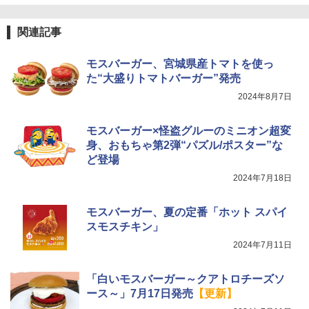
カップヌードル レギュラー 日清食品 カ
4
￥26,130
ップ麺 78g×20個
関連記事
￥3,475
モスバーガー、宮城県産トマトを使っ
TOSHIBA(東芝) スチームオーブンレン
4
ジ 石窯ドーム ER-D80A(K) ブラック 25
た“大盛りトマトバーガー”発売
0℃ 1段調理 フラットテーブル 電子レン
2024年8月7日
ジ 赤外線センサー ノンフライ調理 簡単
マルちゃん マルちゃんZUBAAAN! 横浜
5
お手入れ 小型 新生活 一人暮らし 二人暮
家系醤油豚骨 3食パック 130g×3食
らし ファミリー
モスバーガー×怪盗グルーのミニオン超変
￥467
身、おもちゃ第2弾“パズル/ポスター”な
￥34,546
ど登場
2024年7月18日
シャープ ウォーターオーブン ヘルシオ
5
AX-XJ1-B ブラック 30L 2段調理 コンベ
モスバーガー、夏の定番「ホット スパイ
クション トースト機能
スモスチキン」
2024年7月11日
￥44,800
「白いモスバーガー～クアトロチーズソ
ース～」7月17日発売
【更新】