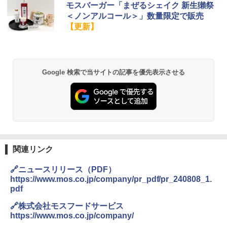
チキンラーメン どんぶり 85g×12個 日清
[山善] スチームオーブンレンジ 25L 一人
モスバーガー「まぜるシェイク 新生獺祭
1
1
食品 インスタント カップ麺
暮らし 二人暮らし フラットテーブル ス
＜ノンアルコール＞」数量限定で販売
チーム調理 自動メニュー19種搭載 角皿
【更新】
付き ブラック MRK-F250TSV(B)
￥1,939
￥22,800
【公式】ブタメン とんこつ味 35g×15個
2
Google 検索で当サイトの記事を優先表示させる
| 業務用 夜食 カップラーメン ミニカップ
シャープ 過熱水蒸気 オーブンレンジ 23
麺 小腹 インスタント アウトドアにも ロ
2
L 1段調理 ブラック RE-WF232-B シンプ
ーリングストック 大人買い おやつカン
ル操作 コンパクト 一人暮らし 二人暮ら
パニー
し らくチン!（絶対湿度）センサー ノン
フライ調理 トースト スチームあたため
￥1,288
ワイドフラット庫内 簡単お手入れ
￥29,478
関連リンク
カップヌードル カップヌードルPRO シ
3
ーフードヌードル 高たんぱく&低糖質 さ
🔗ニュースリリース（PDF）
らに塩分控えめ 78g×12個
https://www.mos.co.jp/company/pr_pdf/pr_240808_1.
[山善] スチームオーブンレンジ 省エネ
3
pdf
高効率 15L 一人暮らし 二人暮らし スチ
￥3,248
ーム調理 フラットテーブル トースト機
🔗株式会社モスフードサービス
能 自動メニュー33種 簡単お手入れ ブラ
https://www.mos.co.jp/company/
ック YRZ-WF150TV(B)