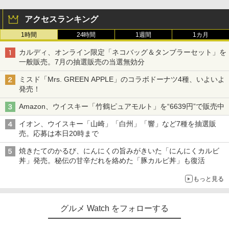
アクセスランキング
1時間
24時間
1週間
1カ月
カルディ、オンライン限定「ネコバッグ＆タンブラーセット」を
一般販売。7月の抽選販売の当選無効分
ミスド「Mrs. GREEN APPLE」のコラボドーナツ4種、いよいよ
発売！
Amazon、ウイスキー「竹鶴ピュアモルト」を“6639円”で販売中
イオン、ウイスキー「山崎」「白州」「響」など7種を抽選販
売。応募は本日20時まで
焼きたてのかるび、にんにくの旨みがきいた「にんにくカルビ
丼」発売。秘伝の甘辛だれを絡めた「豚カルビ丼」も復活
もっと見る
グルメ Watch をフォローする