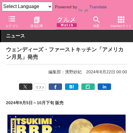
Powered by
Translate
グルメ Watch
店舗
ファストフード
カテゴリ
過去記事
検索
Impressサイト
ニュース
ウェンディーズ・ファーストキッチン「アメリカ
ン月見」発売
編集部：濱野紗妃
2024年8月22日 00:00
リスト
2024年9月5日～10月下旬 販売