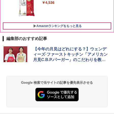
￥4,536
Amazonランキングをもっと見る
編集部のおすすめ記事
ブラックニッカ ニッカ Nikka ウィスキ
チキンラーメン どんぶり 85g×12個 日清
シャープ 過熱水蒸気 オーブンレンジ 23
【今年の月見はどれにする？】ウェンデ
1
1
1
ー4000ml ブラックニッカクリア ウヰス
食品 インスタント カップ麺
L 1段調理 ブラック RE-WF232-B シンプ
ィーズ·ファーストキッチン「アメリカン
キー 【日本 アサヒ ウィスキー】 大容量
ル操作 コンパクト 一人暮らし 二人暮ら
月見C.B.P.バーガー」のこだわりを教え
お得 4リットル
し らくチン!（絶対湿度）センサー ノン
￥1,745
てください！
フライ調理 トースト スチームあたため
ワイドフラット庫内 簡単お手入れ
￥3,940
￥29,582
【公式】ブタメン とんこつ味 35g×15個
2
Google 検索で当サイトの記事を優先表示させる
| 業務用 夜食 カップラーメン ミニカップ
角瓶 2700ml サントリー ウイスキー ハ
麺 小腹 インスタント アウトドアにも ロ
2
イボール 大容量
ーリングストック 大人買い おやつカン
[山善] スチームオーブンレンジ 25L 一人
パニー
2
暮らし 二人暮らし フラットテーブル ス
￥6,051
チーム調理 自動メニュー19種搭載 角皿
￥1,288
付き ブラック MRK-F250TSV(B)