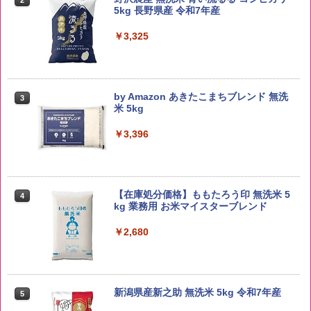
5kg 長野県産 令和7年産
￥3,325
by Amazon あきたこまちブレンド 無洗
3
米 5kg
￥3,396
【在庫処分価格】ももたろう印 無洗米 5
4
kg 業務用 お米マイスターブレンド
￥2,680
新潟県産新之助 無洗米 5kg 令和7年産
5