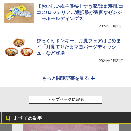
シャープ ウォーターオーブン ヘルシオ
【おいしい株主優待】すき家/はま寿司/コ
5
AX-XJ1-B ブラック 30L 2段調理 コンベ
コス/ロッテリア…選択肢が豊富なゼンシ
クション トースト機能
ョーホールディングス
￥44,800
2024年8月21日
びっくりドンキー、月見フェアはじめま
す「月見てりたまマヨバーグディッシ
ュ」など登場
2024年8月21日
もっと関連記事を見る
トップページに戻る
おすすめ記事