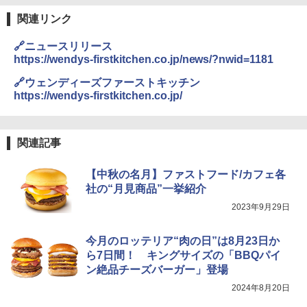
￥19,990
関連リンク
サントリー シングルモルト ウイスキー
3
国分 tabete だし麺 千葉県産はまぐりだ
3
白州 Story of the Distillery 2026 化粧箱
し 塩らーめん 108g×10袋 保存食 備蓄
🔗ニュースリリース
入 700ml
https://wendys-firstkitchen.co.jp/news/?nwid=1181
[山善] スチームオーブンレンジ 省エネ
3
￥2,294
高効率 15L 一人暮らし 二人暮らし スチ
￥20,000
🔗ウェンディーズファーストキッチン
ーム調理 フラットテーブル トースト機
https://wendys-firstkitchen.co.jp/
能 自動メニュー33種 簡単お手入れ ブラ
ック YRZ-WF150TV(B)
角ハイボール 350ml×24本 サントリー ウ
カップヌードル カップヌードルPRO シ
4
4
￥26,800
イスキー ハイボール 缶
ーフードヌードル 高たんぱく&低糖質 さ
関連記事
らに塩分控えめ 78g×12個
￥4,919
【中秋の名月】ファストフード/カフェ各
￥2,989
TOSHIBA(東芝) スチームオーブンレン
社の“月見商品”一挙紹介
4
ジ 石窯ドーム ER-D80A(K) ブラック 25
2023年9月29日
0℃ 1段調理 フラットテーブル 電子レン
ジ 赤外線センサー ノンフライ調理 簡単
トリスウイスキー 4000ml サントリー 大
5
カップヌードル レギュラー 日清食品 カ
5
お手入れ 小型 新生活 一人暮らし 二人暮
容量 4リットル
ップ麺 78g×20個
今月のロッテリア“肉の日”は8月23日か
らし ファミリー
ら7日間！ キングサイズの「BBQパイ
￥4,329
￥3,213
ン絶品チーズバーガー」登場
￥34,546
2024年8月20日