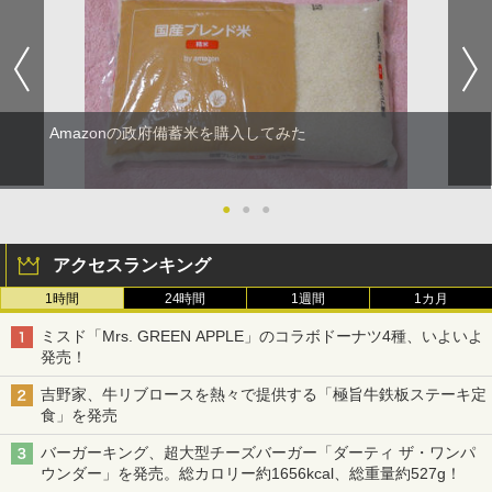
Amazonの政府備蓄米を購入してみた
●
●
●
アクセスランキング
1時間
24時間
1週間
1カ月
ミスド「Mrs. GREEN APPLE」のコラボドーナツ4種、いよいよ
発売！
吉野家、牛リブロースを熱々で提供する「極旨牛鉄板ステーキ定
食」を発売
バーガーキング、超大型チーズバーガー「ダーティ ザ・ワンパ
ウンダー」を発売。総カロリー約1656kcal、総重量約527g！