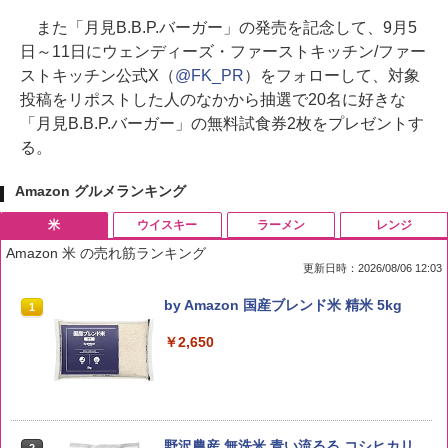
また「月見B.B.P.バーガー」の発売を記念して、9月5
日～11日にウェンディーズ・ファーストキッチン/ファー
ストキッチン公式X（
@FK_PR
）をフォローして、対象
投稿をリポストした人のなかから抽選で20名に好きな
「月見B.B.P.バーガー」の無料試食券2枚をプレゼントす
る。
Amazon グルメランキング
米
ウイスキー
ラーメン
レンジ
Amazon 米 の売れ筋ランキング
更新日時：2026/08/06 12:03
by Amazon 国産ブレンド米 精米 5kg
1
￥2,650
野沢農産 無洗米 青い流るる コシヒカリ
2