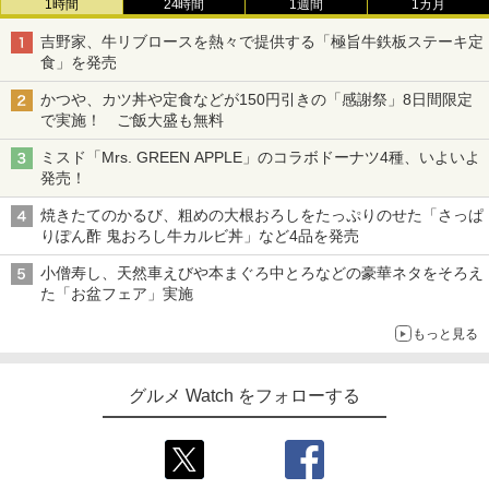
1時間
24時間
1週間
1カ月
吉野家、牛リブロースを熱々で提供する「極旨牛鉄板ステーキ定
食」を発売
かつや、カツ丼や定食などが150円引きの「感謝祭」8日間限定
で実施！ ご飯大盛も無料
ミスド「Mrs. GREEN APPLE」のコラボドーナツ4種、いよいよ
発売！
焼きたてのかるび、粗めの大根おろしをたっぷりのせた「さっぱ
りぽん酢 鬼おろし牛カルビ丼」など4品を発売
小僧寿し、天然車えびや本まぐろ中とろなどの豪華ネタをそろえ
た「お盆フェア」実施
もっと見る
グルメ Watch をフォローする