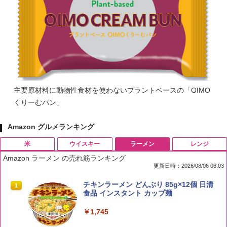
主要原材料に動物性食材を使わないプラントベースの「OIMO
くりーむパン」
Amazon グルメランキング
米
ウイスキー
ラーメン
レンジ
Amazon ラーメン の売れ筋ランキング
更新日時：2026/08/06 06:03
by Amazon 国産ブレンド米 精米 5kg
ブラックニッカ ニッカ Nikka ウィスキ
チキンラーメン どんぶり 85g×12個 日清
1
1
1
ー4000ml ブラックニッカクリア ウヰス
食品 インスタント カップ麺
キー 【日本 アサヒ ウィスキー】 大容量
￥2,650
お得 4リットル
￥1,745