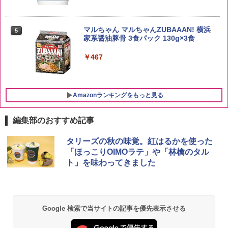
新潟県産新之助 無洗米 5kg 令和7年産
5
サントリー シングルモルト ウイスキー
5
マルちゃん マルちゃんZUBAAAN! 横浜
5
白州 Story of the Distillery 2026 化粧箱
￥4,536
家系醤油豚骨 3食パック 130g×3食
入 700ml
￥467
￥20,000
Amazonランキングをもっと見る
編集部のおすすめ記事
シャープ 過熱水蒸気 オーブンレンジ 23
タリーズの秋の味覚。紅はるかを使った
1
L 1段調理 ブラック RE-WF232-B シンプ
「ほっこりOIMOラテ」や「林檎のタル
ル操作 コンパクト 一人暮らし 二人暮ら
ト」を味わってきました
し らくチン!（絶対湿度）センサー ノン
フライ調理 トースト スチームあたため
ワイドフラット庫内 簡単お手入れ
￥29,582
Google 検索で当サイトの記事を優先表示させる