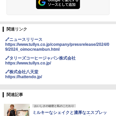
[山善] スチームオーブンレンジ 25L 一人
2
暮らし 二人暮らし フラットテーブル ス
チーム調理 自動メニュー19種搭載 角皿
付き ブラック MRK-F250TSV(B)
￥19,990
関連リンク
🔗ニュースリリース
https://www.tullys.co.jp/company/pressrelease/2024/0
[山善] スチームオーブンレンジ 省エネ
3
9/2024_oimocreambun.html
高効率 15L 一人暮らし 二人暮らし スチ
ーム調理 フラットテーブル トースト機
🔗タリーズコーヒージャパン株式会社
能 自動メニュー33種 簡単お手入れ ブラ
https://www.tullys.co.jp/
ック YRZ-WF150TV(B)
🔗株式会社八天堂
￥26,800
https://hattendo.jp/
TOSHIBA(東芝) スチームオーブンレン
4
関連記事
ジ 石窯ドーム ER-D80A(K) ブラック 25
0℃ 1段調理 フラットテーブル 電子レン
ジ 赤外線センサー ノンフライ調理 簡単
おいしさの秘密と私のこだわり
お手入れ 小型 新生活 一人暮らし 二人暮
ミルキーなシェイクと濃厚なエスプレッ
らし ファミリー