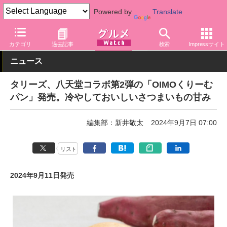
Powered by
Translate
グルメ Watch
店舗
カフェ
タリーズ
カテゴリ
過去記事
検索
Impressサイト
ニュース
タリーズ、八天堂コラボ第2弾の「OIMOくりーむ
パン」発売。冷やしておいしいさつまいもの甘み
編集部：新井敬太
2024年9月7日 07:00
リスト
2024年9月11日発売