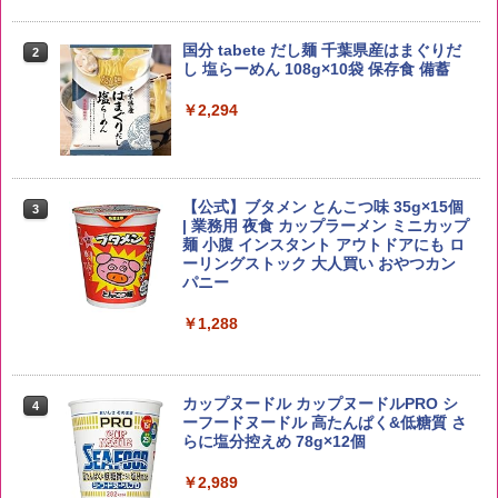
￥3,940
国分 tabete だし麺 千葉県産はまぐりだ
2
野沢農産 無洗米 青い流るる コシヒカリ
2
し 塩らーめん 108g×10袋 保存食 備蓄
5kg 長野県産 令和7年産
角瓶 2700ml サントリー ウイスキー ハ
2
イボール 大容量
￥2,294
￥3,325
￥6,051
【公式】ブタメン とんこつ味 35g×15個
3
【在庫処分価格】ももたろう印 無洗米 5
3
| 業務用 夜食 カップラーメン ミニカップ
kg 業務用 お米マイスターブレンド
角ハイボール 350ml×24本 サントリー ウ
麺 小腹 インスタント アウトドアにも ロ
3
イスキー ハイボール 缶
ーリングストック 大人買い おやつカン
￥2,680
パニー
￥4,919
￥1,288
by Amazon あきたこまちブレンド 無洗
4
米 5kg
トリスウイスキー 4000ml サントリー 大
4
カップヌードル カップヌードルPRO シ
4
容量 4リットル
ーフードヌードル 高たんぱく&低糖質 さ
￥3,396
らに塩分控えめ 78g×12個
￥4,329
￥2,989