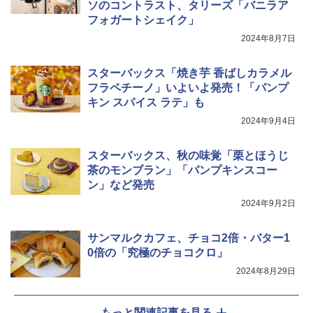
ソのコントラスト、タリーズ「バニラア
フォガートシェイク」
￥34,546
2024年8月7日
スターバックス「焼き芋 香ばしカラメル
シャープ ウォーターオーブン ヘルシオ
5
AX-XJ1-B ブラック 30L 2段調理 コンベ
フラペチーノ」いよいよ発売！「パンプ
クション トースト機能
キン スパイス ラテ」も
2024年9月4日
￥44,800
スターバックス、秋の味覚「栗とほうじ
茶のモンブラン」「パンプキンスコー
ン」など発売
2024年9月2日
サンマルクカフェ、チョコ2倍・バター1
0倍の「究極のチョコクロ」
2024年8月29日
もっと関連記事を見る