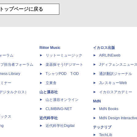
トップページに戻る
Rittor Music
イカロス出版
dフォーラム
リットーミュージック
AIRLINEweb
ップ担当者フォーラム
楽器探そう!デジマート
Jディフェンスニュー
ness Library
TシャツPOD T-OD
通訳翻訳ジャーナル
セミナー
立東舎
JレスキューWeb
 X（デジタルクロス）
山と溪谷社
イカロスアカデミー
山と溪谷オンライン
MdN
CLIMBING-NET
MdN Books
ブックス
近代科学社
MdN Design Interactiv
ing
近代科学社Digital
テックリブ
TechLib