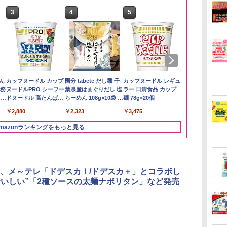
3
3
3
4
4
4
5
5
5
6
6
6
い流
リ
ん
【在庫処分価格】もも
角ハイボール
カップヌードル カップ
by Amazon 新潟県産
トリスウイスキー
国分 tabete だし麺 千
by Amazon あきたこ
【数量限定】フロム・
カップヌードル レギュ
フクテイライ
サントリー 
カップヌード
 長
ボー
業務
たろう印 無洗米 5kg 業
350ml×24本 サントリ
ヌードルPRO シーフー
新潟のお米 無洗米 5kg
4000ml サントリー 大
葉県産はまぐりだし 塩
まちブレンド 無洗米
ザ・バレル モルトウイ
ラー 日清食品 カップ
米】北東北産 
ルト ウイスキ
ヌードルPRO
メン
務用 お米マイスターブ
ー ウイスキー ハイボー
ドヌードル 高たんぱく
容量 4リットル
らーめん 108g×10袋 保
5kg
スキー500ml アサヒ [
麺 78g×20個
あきたこまち 
Story of the D
高たんぱく&低
￥3,274
イン
レンド
ル 缶
&低糖質 さらに塩分控
存食 備蓄
日本 500ml ]【中元 ギ
産 (5kg)
2026 化粧箱入 
らに塩分控え
￥2,680
￥4,930
￥2,880
￥4,274
￥2,323
￥3,396
￥4,402
￥3,475
￥3,300
￥19,860
￥3,103
に
えめ 78g×12個
フト プレゼント 贈り
75g×12個
ク
物に】
mazonランキングをもっと見る
パ
3
4
5
6
、メ～テレ「ドデスカ！/ドデスカ＋」とコラボし
おいしい”「2種ソースの太麺ナポリタン」など発売