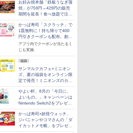
お好み焼本舗「鉄板うなぎ蒲
7
7
7
8
8
8
9
9
9
10
10
10
焼」が759円→429円の販売
期間を延長！食べ放題で注文
可能
かっぱ寿司「スクラッチ」で
1皿無料に！持ち帰りで400
円引きクーポンも配布。創業
祭特別企画第4弾
アプリ内でクーポンが当たるく
ス【白
シングルモ
ル カップ
新潟県産新之助 無洗米
甲州韮崎 オリジナル ブ
マルちゃん マルちゃん
新潟県産コシヒカリ (5
ティーチャーズ ハイラ
日清麺職人 醤油 [丸大
新潟ケンベイ【精米】
ブラックニッカ ウイス
カップヌードル パクチ
新米予約 
ジムビーム 4
人気 カップ
じも実施
お米 米
ー 白州
 しょうゆ
5kg 令和7年産
レンド ウイスキー 4リ
ZUBAAAN! 横浜家系
㎏) 精米 令和7年産 お
ンドクリーム 4000ml
豆醤油使用 豊かな旨味
新潟県産にじのきらめ
キー4000ml ブラック
ー香るトムヤムクンヌ
【家計お助
ントリー 
詰め合わせ 
令和7年
istillery
糖質 さ
ットル 日本 大容量
醤油豚骨 3食パック
米のたかさか
サントリー スコッチ ウ
とコク] 日清食品 カッ
き 5kg 令和7年産
ニッカ リッチブレンド
ードル [世界三大スー
10kg 令
イスキー 
個アソート
￥3,261
福袋
700ml
め
4000ml 4L
130g×3食
イスキー 4リットル 大
プ麺 87g ×12個
【ウイスキー 日本】
プ] 日清食品 カップ麺
産 あきた
国 大容量 
￥3,725
￥341
￥3,893
￥6,395
￥1,552
￥3,056
￥6,359
￥2,594
￥5,780
￥6,177
￥2,269
容量
75g×12個
米 単一原料
サンマルクカフェ×ミニオン
米 (5kg×2
ズ、夏の福袋をオンライン限
定で発売！ミニオンズのカッ
プと2500円相当のチケット
やよい軒、8月の「今日に、
付き
よいもの。」キャンペーンは
7
8
9
10
Nintendo Switch2をプレゼン
ト
かっぱ寿司×妖怪ウォッチ、
ジバニャンやコマさんの「ダ
イカットメモ帳」をプレゼン
ト