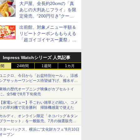
大戸屋、全長約20cmの「真
 オーブン
日立 過熱水蒸気 オーブ
コンフィー(COMFEE')
ER-D3000B-K(グラン
ER-D70B
あじの大判あじフライ」を限
ム ビスト
ンレンジ ヘルシーシェ
スチームオーブンレン
ブラック) 石窯ドーム
石窯ドーム
定発売。“200円引き”クーポ
 30L 2
フ 31L MRO-S8C W ホ
ジ 25L フラットテーブ
過熱水蒸気オーブンレ
ンジ 26L
リル 高精
ワイト 重量センサー
ル 発酵・トースト機能
ンジ 30L
ンも配信
￥39,837
￥19,780
￥49,800
￥27,825
ピードセン
250℃1段式ワイドオー
オートメニュー23種 オ
出前館、対象メニュー半額＆
 スマホ連
ブン
ーブン～250℃ レンジ
リピートクーポンももらえる
E-
~1000W高出力 全国対
「超ゴイゴイヤスー夏祭」を
応 ヘルツフリー カップ
実施
スチーム調理 予熱対応
自動脱臭 消音モード
Impress Watchシリーズ 人気記事
【2年メーカー保証】
ブラック CF-EA261-
時間
24時間
1週間
1カ月
BK
ユニクロ、今日から「お盆特別セール」。涼感
シアサッカーワンピース待望値下げ、撥水ギア
ショーツは1990円に
東映の歴代オープニング映像がカプセルトイ
に。全5種で8月下旬発売
【家電レビュー】手ごわい雑草との戦い、コメ
リの草刈機で完全勝利 掃除機感覚で使えた
カルディ、オンライン限定「ネコバッグ＆タン
ブラーセット」を一般販売。7月の抽選販売の
当選無効分
スターバックス、横浜に“文化財カフェ”8月10日
オープン