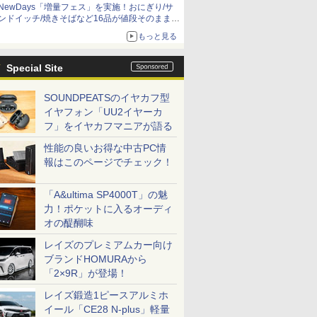
NewDays「増量フェス」を実施！おにぎり/サ
ンドイッチ/焼きそばなど16品が値段そのままで
ボリュームアップ
もっと見る
Special Site
SOUNDPEATSのイヤカフ型
イヤフォン「UU2イヤーカ
フ」をイヤカフマニアが語る
性能の良いお得な中古PC情
報はこのページでチェック！
「A&ultima SP4000T」の魅
力！ポケットに入るオーディ
オの醍醐味
レイズのプレミアムカー向け
ブランドHOMURAから
「2×9R」が登場！
レイズ鍛造1ピースアルミホ
イール「CE28 N-plus」軽量