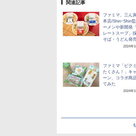
関連記事
ファミマ、三ん寅
本店/ShinｰShi
ーメンや新開発
レートスープ」
そば・うどん発
2024年
ファミマ「ピク
たくさん！」キ
ーン、コラボ商
てみた
2024年