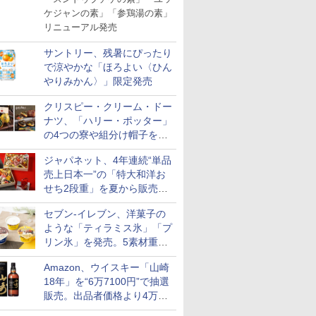
ケジャンの素」「参鶏湯の素」
リニューアル発売
サントリー、残暑にぴったり
で涼やかな「ほろよい〈ひん
やりみかん〉」限定発売
クリスピー・クリーム・ドー
ナツ、「ハリー・ポッター」
の4つの寮や組分け帽子をイ
メージしたドーナツなど発売
ジャパネット、4年連続“単品
売上日本一”の「特大和洋お
せち2段重」を夏から販売。
73品・年越しそば付き
セブン-イレブン、洋菓子の
ような「ティラミス氷」「プ
リン氷」を発売。5素材重ね
と2層仕立ての濃厚な味わい
Amazon、ウイスキー「山崎
18年」を“6万7100円”で抽選
販売。出品者価格より4万
9700円以上お得