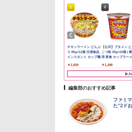
10
10
10
1
1
1
2
2
2
ケンベイ【精米】
ックニッカ ウイス
プヌードル パクチ
新米予約 令和8年産
ジムビーム 4000ml サ
人気 カップ麺 12種類
by Amazon 国産ブレ
ブラックニッカ ニッカ
チキンラーメン どんぶ
野沢農産 無洗米 青
角瓶 2700ml サント
【公式】ブタメン と
県産にじのきらめ
4000ml ブラック
るトムヤムクンヌ
【家計お助け米】米
ントリー バーボン ウ
詰め合わせ セット 12
ンド米 精米 5kg
Nikka ウィスキー
り 85g×12個 日清食品
るる コシヒカリ 5kg
ー ウイスキー ハイ
こつ味 35g×15個 | 
5kg 令和7年産
カ リッチブレンド
ル [世界三大スー
10kg 令和8年産 秋田県
イスキー アメリカ合衆
個アソート
4000ml ブラックニッ
インスタント カップ麺
野県産 令和7年産
ル 大容量
用 夜食 カップラー
￥2,650
イスキー 日本】
 日清食品 カップ麺
産 あきたこまち 厳選
国 大容量 4リットル
カクリア ウヰスキー
ミニカップ麺 小腹 
056
359
594
￥5,780
￥6,177
￥2,269
￥4,358
￥1,939
￥3,980
￥6,063
￥1,288
×12個
米 単一原料米100％ 白
【日本 アサヒ ウィスキ
スタント アウトドア
米 (5kg×2袋)
ー】 大容量 お得 4リッ
も ローリングストッ
A
トル
大人買い おやつカン
ニー
編集部のおすすめ記事
10
1
2
ファミマ
た“2ド