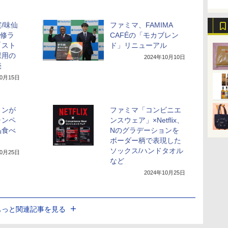
/味仙
ファミマ、FAMIMA
n監修ラ
CAFÉの「モカブレン
「スト
ド」リニューアル
採用の
2024年10月10日
売
10月15日
ミンが
ファミマ「コンビニエ
ャンペ
ンスウェア」×Netflix、
品食べ
Nのグラデーションを
ボーダー柄で表現した
ソックス/ハンドタオル
10月25日
など
2024年10月25日
もっと関連記事を見る