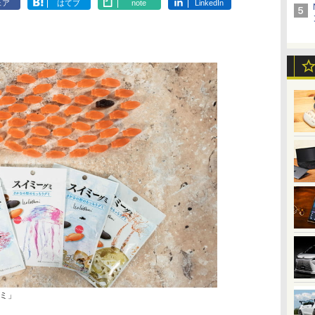
ェア
はてブ
note
LinkedIn
ミ」