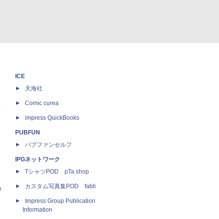
ICE
天海社
ス
Comic curea
impress QuickBooks
PUBFUN
パブファンセルフ
IPGネットワーク
TシャツPOD pTa.shop
カスタム写真集POD fabli
e
Impress Group Publication
Information