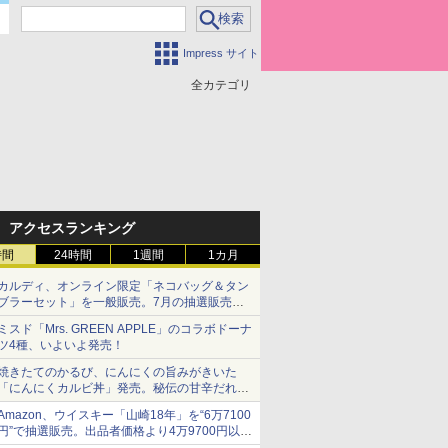
Impress サイト
全カテゴリ
アクセスランキング
時間
24時間
1週間
1カ月
カルディ、オンライン限定「ネコバッグ＆タン
ブラーセット」を一般販売。7月の抽選販売の
当選無効分
ミスド「Mrs. GREEN APPLE」のコラボドーナ
ツ4種、いよいよ発売！
焼きたてのかるび、にんにくの旨みがきいた
「にんにくカルビ丼」発売。秘伝の甘辛だれを
絡めた「豚カルビ丼」も復活
Amazon、ウイスキー「山崎18年」を“6万7100
円”で抽選販売。出品者価格より4万9700円以上
お得