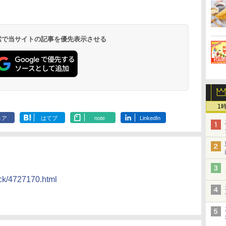
 オ
[山善] スチームオーブ
TOSHIBA(東芝) スチ
シャープ ウォーターオ
パナソニック
段
ンレンジ 省エネ 高効率
ームオーブンレンジ 石
ーブン ヘルシオ AX-
レンジ スチー
15L 一人暮らし 二人暮
窯ドーム ER-D80A(K)
XJ1-B ブラック 30L 2
ロ 最高峰モデル
操作
らし スチーム調理 フラ
ブラック 250℃ 1段調
段調理 コンベクション
段 おまかせグ
 検索で当サイトの記事を優先表示させる
￥26,130
￥34,546
￥44,800
￥116,700
し
ットテーブル トースト
理 フラットテーブル
トースト機能
細・64眼ス
!
機能 自動メニュー33種
電子レンジ 赤外線セン
サー 時短料理
ー
簡単お手入れ ブラック
サー ノンフライ調理
携 ブラック N
ス
YRZ-WF150TV(B)
簡単お手入れ 小型 新
UBS10D-K
 ワ
生活 一人暮らし 二人
単
暮らし ファミリー
1
ェア
はてブ
note
LinkedIn
ack/4727170.html