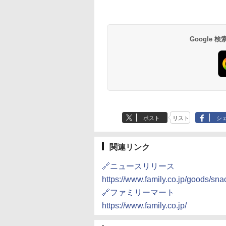
D3000B-K(グラン
ER-D70B-W ホワイト
[山善] スチームオーブ
シャープ 過熱水蒸気
ック) 石窯ドーム
石窯ドーム オーブンレ
ンレンジ 25L 一人暮ら
ーブンレンジ 23L 1
水蒸気オーブンレ
ンジ 26L
し 二人暮らし フラット
調理 ブラック RE-
30L
テーブル スチーム調理
WF232-B シンプル
Google
,800
￥27,825
￥22,800
￥29,478
自動メニュー19種搭載
コンパクト 一人暮ら
角皿付き ブラック
二人暮らし らくチン
MRK-F250TSV(B)
（絶対湿度）センサ
ノンフライ調理 トー
ト スチームあたため
イドフラット庫内 簡
お手入れ
ポスト
リスト
シ
関連リンク
🔗ニュースリリース
https://www.family.co.jp/goods/sn
🔗ファミリーマート
https://www.family.co.jp/