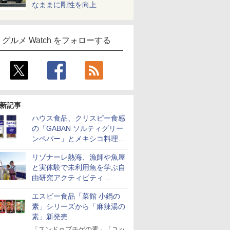
なままに剛性を向上
グルメ Watch をフォローする
新記事
ハウス食品、クリスピー食感
の「GABAN ソルティグリー
ンペパー」とメキシコ料理に
合う「GABAN チポトレペパ
リゾナーレ熱海、漁師や魚屋
ー」発売
と実体験で未利用魚を学ぶ自
由研究アクティビティ
「Fisherman's Academy」を
エスビー食品「菜館 小鍋の
実施中
素」シリーズから「麻辣湯の
素」新発売
「スンドゥブチゲの素」「ユッ