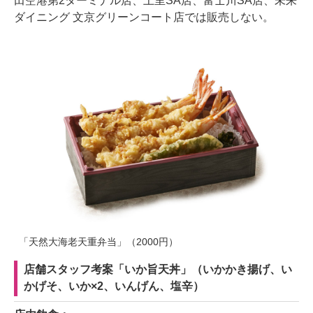
田空港第2ターミナル店、上里SA店、富士川SA店、未来
ダイニング 文京グリーンコート店では販売しない。
「天然大海老天重弁当」（2000円）
店舗スタッフ考案「いか旨天丼」（いかかき揚げ、い
かげそ、いか×2、いんげん、塩辛）