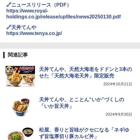
🔗ニュースリリース（PDF）
https://www.royal-
holdings.co.jp/release/upfiles/news20250130.pdf
🔗天丼てんや
https://www.tenya.co.jp/
関連記事
天丼てんや、天然大海老をドドンと3本の
せた「天然大海老天丼」限定販売
2024年10月21日
天丼てんや、とことん“いか”づくしの
「いか旨天丼」
2024年9月30日
松屋、香りと旨味がクセになる「ネギゆ
ず旨塩厚切り豚カルビ丼」