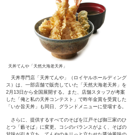
天丼てんや「天然大海老天丼」
天丼専門店「天丼てんや」（ロイヤルホールディング
ス）は、一部店舗で販売していた「天然大海老天丼」を
2月13日から全国展開する。また、店舗スタッフが考案
した「俺と私の天丼コンテスト」で昨年金賞を受賞した
「いか旨天丼」も同日、グランドメニューに登場する。
さらに、提供するすべてのそばを江戸そば御三家のひ
とつ「藪そば」に変更。コシのバランスがよく、そばの
甘味が引き立ち、てんやのキリっと立たせた醤油風味の