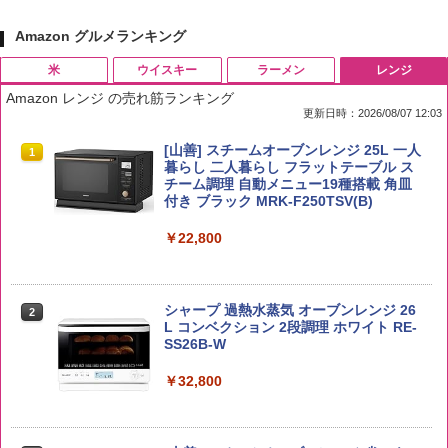
Amazon グルメランキング
米
ウイスキー
ラーメン
レンジ
Amazon レンジ の売れ筋ランキング
更新日時：2026/08/07 12:03
by Amazon 国産ブレンド米 精米 5kg
ブラックニッカ ニッカ Nikka ウィスキ
チキンラーメン どんぶり 85g×12個 日清
[山善] スチームオーブンレンジ 25L 一人
1
1
1
1
ー4000ml ブラックニッカクリア ウヰス
食品 インスタント カップ麺
暮らし 二人暮らし フラットテーブル ス
キー 【日本 アサヒ ウィスキー】 大容量
チーム調理 自動メニュー19種搭載 角皿
￥2,650
お得 4リットル
付き ブラック MRK-F250TSV(B)
￥1,939
￥4,356
￥22,800
【公式】ブタメン とんこつ味 35g×15個
2
野沢農産 無洗米 青い流るる コシヒカリ
2
| 業務用 夜食 カップラーメン ミニカップ
5kg 長野県産 令和7年産
角瓶 2700ml サントリー ウイスキー ハ
シャープ 過熱水蒸気 オーブンレンジ 26
麺 小腹 インスタント アウトドアにも ロ
2
2
イボール 大容量
L コンベクション 2段調理 ホワイト RE-
ーリングストック 大人買い おやつカン
SS26B-W
￥3,980
パニー
￥6,054
￥32,800
￥1,451
by Amazon あきたこまちブレンド 無洗
3