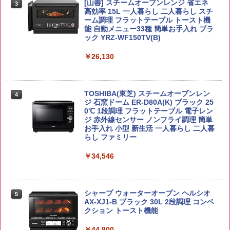
米 5kg
角ハイボール 350ml×24本 サントリー ウ
[山善] スチームオーブンレンジ 省エネ
3
カップヌードル レギュラー 日清食品 カ
3
3
イスキー ハイボール 缶
高効率 15L 一人暮らし 二人暮らし スチ
ップ麺 78g×20個
￥3,396
ーム調理 フラットテーブル トースト機
能 自動メニュー33種 簡単お手入れ ブラ
￥4,939
￥3,475
ック YRZ-WF150TV(B)
￥26,130
by Amazon 新潟県産 新潟のお米 無洗米
4
5kg
トリスウイスキー 4000ml サントリー 大
4
カップヌードル カップヌードルPRO シ
4
容量 4リットル
ーフードヌードル 高たんぱく&低糖質 さ
￥3,274
TOSHIBA(東芝) スチームオーブンレン
らに塩分控えめ 78g×12個
4
￥4,345
ジ 石窯ドーム ER-D80A(K) ブラック 25
0℃ 1段調理 フラットテーブル 電子レン
￥3,248
ジ 赤外線センサー ノンフライ調理 簡単
お手入れ 小型 新生活 一人暮らし 二人暮
【在庫処分価格】ももたろう印 無洗米 5
らし ファミリー
5
kg 業務用 お米マイスターブレンド
サントリー シングルモルト ウイスキー
5
国分 tabete だし麺 千葉県産はまぐりだ
5
白州 Story of the Distillery 2026 化粧箱
￥34,546
し 塩らーめん 108g×10袋 保存食 備蓄
入 700ml
￥2,680
￥2,323
￥20,000
シャープ ウォーターオーブン ヘルシオ
5
AX-XJ1-B ブラック 30L 2段調理 コンベ
クション トースト機能
￥44,800