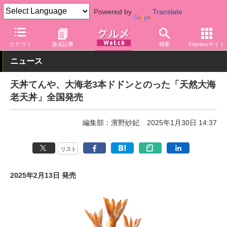
Powered by
Translate
グルメ Watch
店舗
丼もの
天丼てんや
カテゴリ
過去記事
検索
Impressサイト
ニュース
天丼てんや、大海老3本ドドンとのった「天然大海
老天丼」全国発売
編集部：濱野紗妃
2025年1月30日 14:37
リスト
2025年2月13日 発売