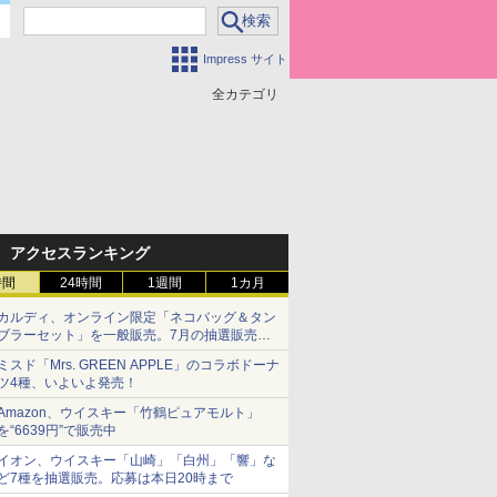
Impress サイト
全カテゴリ
アクセスランキング
時間
24時間
1週間
1カ月
カルディ、オンライン限定「ネコバッグ＆タン
ブラーセット」を一般販売。7月の抽選販売の
当選無効分
ミスド「Mrs. GREEN APPLE」のコラボドーナ
ツ4種、いよいよ発売！
Amazon、ウイスキー「竹鶴ピュアモルト」
を“6639円”で販売中
イオン、ウイスキー「山崎」「白州」「響」な
ど7種を抽選販売。応募は本日20時まで