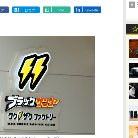
ェア
はてブ
note
LinkedIn