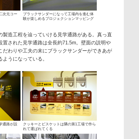
二次元コー
ブラックサンダーになって工場内を進む体
験が楽しめるプロジェクションマッピング
製造工程を辿っていける見学通路がある。真っ直
置された見学通路は全長約71.5m。壁面の説明や
こだわりや工夫の末にブラックサンダーができあが
るようになっている。
学通路が設
クッキーとビスケットは隣の第1工場で作ら
れて運ばれてくる