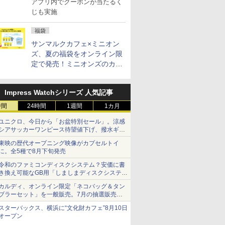
アプリ内でクーポンが当たるく
じも実施
福袋
サンマルクカフェ×ミニオン
ズ、夏の福袋をオンライン限
定で発売！ミニオンズのカッ
プと2500円相当のチケット
付き
Impress Watchシリーズ 人気記事
時間
24時間
1週間
1カ月
ユニクロ、今日から「お盆特別セール」。涼感
シアサッカーワンピース待望値下げ、撥水ギア
ショーツは1990円に
東映の歴代オープニング映像がカプセルトイ
に。全5種で8月下旬発売
令和のファミコンディスクシステム？安価に書
き換え可能なGB用「しましまディスクシステ
ム」
カルディ、オンライン限定「ネコバッグ＆タン
ブラーセット」を一般販売。7月の抽選販売の
当選無効分
スターバックス、横浜に“文化財カフェ”8月10日
オープン