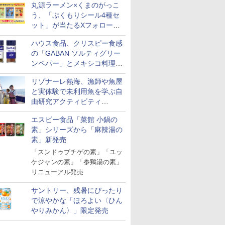
丸源ラーメン×くまのがっこ
う、「ぷくもりシール4種セ
ット」が当たるXフォロー＆
リポストキャンペーン実施
ハウス食品、クリスピー食感
の「GABAN ソルティグリー
ンペパー」とメキシコ料理に
合う「GABAN チポトレペパ
リゾナーレ熱海、漁師や魚屋
ー」発売
と実体験で未利用魚を学ぶ自
由研究アクティビティ
「Fisherman's Academy」を
エスビー食品「菜館 小鍋の
実施中
素」シリーズから「麻辣湯の
素」新発売
「スンドゥブチゲの素」「ユッ
ケジャンの素」「参鶏湯の素」
リニューアル発売
サントリー、残暑にぴったり
で涼やかな「ほろよい〈ひん
やりみかん〉」限定発売