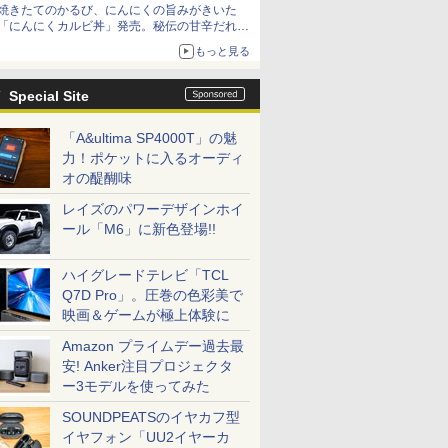
焼きたてのかるび、にんにくの旨みがきいた
「にんにくカルビ丼」発売。秘伝の甘辛だれを
絡めた「豚カルビ丼」も復活
もっと見る
Special Site
「A&ultima SP4000T」の魅
力！ポケットに入るオーディ
オの醍醐味
レイズのパワーデザインホイ
ール「M6」に新色登場!!
ハイグレードテレビ「TCL
Q7D Pro」。圧巻の色彩美で
映画＆ゲームが極上体験に
Amazon プライムデー過去最
安! Anker注目プロジェクタ
ー3モデルを使ってみた
SOUNDPEATSのイヤカフ型
イヤフォン「UU2イヤーカ