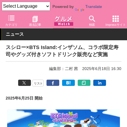
Powered by
Translate
グルメ Watch
店舗
寿司
スシロー
カテゴリ
過去記事
検索
Impressサイト
ニュース
スシロー×BTS Island:インザソム、コラボ限定寿
司やグッズ付きソフトドリンク販売など実施
編集部：二村 茜
2025年6月18日 16:30
リスト
2025年6月25日 開始