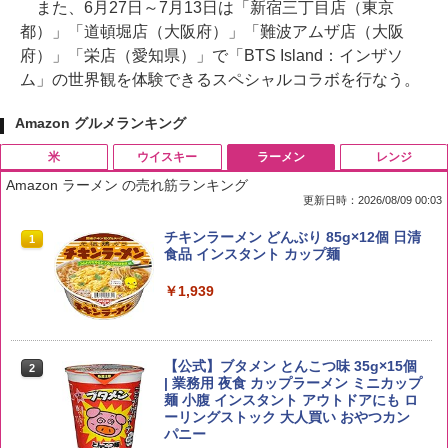
また、6月27日～7月13日は「新宿三丁目店（東京
都）」「道頓堀店（大阪府）」「難波アムザ店（大阪
府）」「栄店（愛知県）」で「BTS Island：インザソ
ム」の世界観を体験できるスペシャルコラボを行なう。
Amazon グルメランキング
米
ウイスキー
ラーメン
レンジ
Amazon ラーメン の売れ筋ランキング
更新日時：2026/08/09 00:03
by Amazon 国産ブレンド米 精米 5kg
ブラックニッカ ニッカ Nikka ウィスキ
チキンラーメン どんぶり 85g×12個 日清
1
1
1
ー4000ml ブラックニッカクリア ウヰス
食品 インスタント カップ麺
キー 【日本 アサヒ ウィスキー】 大容量
￥2,650
お得 4リットル
￥1,939
￥4,358
【公式】ブタメン とんこつ味 35g×15個
2
野沢農産 無洗米 青い流るる コシヒカリ
2
| 業務用 夜食 カップラーメン ミニカップ
5kg 長野県産 令和7年産
角瓶 2700ml サントリー ウイスキー ハ
麺 小腹 インスタント アウトドアにも ロ
2
イボール 大容量
ーリングストック 大人買い おやつカン
￥3,980
パニー