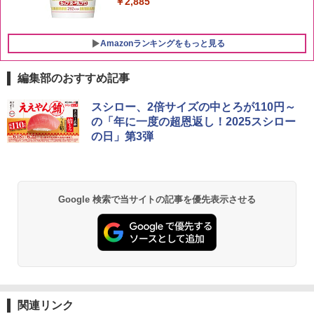
￥2,885
Amazonランキングをもっと見る
編集部のおすすめ記事
【セット買い】[山善] スチームオーブン
スシロー、2倍サイズの中とろが110円～
1
レンジ 25L 一人暮らし 二人暮らし フラ
の「年に一度の超恩返し！2025スシロー
ットテーブル スチーム調理 自動メニュ
の日」第3弾
ー19種搭載 角皿付き ブラック MRK-F25
0TSV(B) + 炊飯器 一人暮らし 5.5合 3種
類炊き分け機能 マイコン式 低温調理 無
洗米モード 保温 予約機能 ブラック AMR
C-10M(B)
Google 検索で当サイトの記事を優先表示させる
￥30,280
シャープ 過熱水蒸気 オーブンレンジ RE
2
-SS10Z-W ホワイト 30L 2段 調理 コン
ベクション 250℃ 連続加熱 簡単お手入
れ ホワイトバックライト液晶 らくチ
関連リンク
ン！（絶対湿度）センサー 時短料理 フ