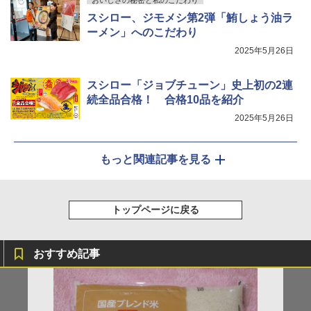
おいしさの秘密と私のこだわり
スシロー、ジモメシ第2弾「鮪しょう油ラ
ーメン」へのこだわり
シャープ ウォーターオーブン ヘルシオ
5
AX-XJ1-B ブラック 30L 2段調理 コンベ
2025年5月26日
クション トースト機能
￥44,800
スシロー「ジョブチューン」史上初の2連
続全品合格！ 合格10品を紹介
2025年5月26日
もっと関連記事を見る
トップページに戻る
おすすめ記事