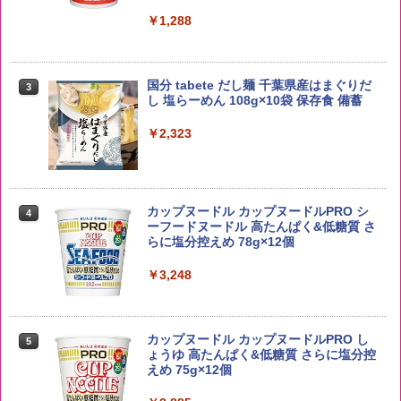
￥6,055
￥1,288
【在庫処分価格】ももたろう印 無洗米 5
3
kg 業務用 お米マイスターブレンド
角ハイボール 350ml×24本 サントリー ウ
3
国分 tabete だし麺 千葉県産はまぐりだ
3
イスキー ハイボール 缶
し 塩らーめん 108g×10袋 保存食 備蓄
￥2,680
￥4,927
￥2,323
新潟ケンベイ【精米】新潟県産にじのき
4
らめき 5kg 令和7年産
トリスウイスキー 4000ml サントリー 大
4
カップヌードル カップヌードルPRO シ
4
容量 4リットル
ーフードヌードル 高たんぱく&低糖質 さ
￥5,809
らに塩分控えめ 78g×12個
￥4,274
￥3,248
by Amazon あきたこまちブレンド 無洗
5
米 5kg
サントリー シングルモルト ウイスキー
5
カップヌードル カップヌードルPRO し
5
白州 Story of the Distillery 2026 化粧箱
ょうゆ 高たんぱく&低糖質 さらに塩分控
入 700ml
￥3,396
えめ 75g×12個
￥19,860