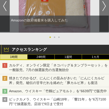
Amazonの政府備蓄米を購入してみた
●
●
●
アクセスランキング
1時間
24時間
1週間
1カ月
カルディ、オンライン限定「ネコバッグ＆タンブラーセット」を
一般販売。7月の抽選販売の当選無効分
焼きたてのかるび、にんにくの旨みがきいた「にんにくカルビ
丼」発売。秘伝の甘辛だれを絡めた「豚カルビ丼」も復活
Amazon、ウイスキー「竹鶴ピュアモルト」を“6639円”で販売中
ビックカメラ、ウイスキー「山崎18年」「響21年」を“6万7100
円”で抽選販売。店頭で9日まで受付