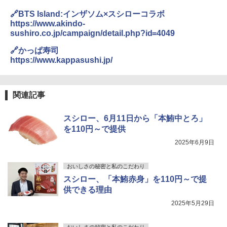
ァミリー 大型レンジ 大容量
🔗BTS Island:インザソム×スシローコラボ
https://www.akindo-
￥44,367
sushiro.co.jp/campaign/detail.php?id=4049
🔗かっぱ寿司
https://www.kappasushi.jp/
[山善] スチームオーブンレンジ 省エネ
3
高効率 15L 一人暮らし 二人暮らし スチ
ーム調理 フラットテーブル トースト機
能 自動メニュー33種 簡単お手入れ グレ
関連記事
ー YRZ-WF150TV(H)
￥26,800
スシロー、6月11日から「本鮪中とろ」
を110円～で提供
2025年6月9日
TOSHIBA(東芝) スチームオーブンレン
4
ジ 石窯ドーム ER-D80A(K) ブラック 25
おいしさの秘密と私のこだわり
0℃ 1段調理 フラットテーブル 電子レン
ジ 赤外線センサー ノンフライ調理 簡単
スシロー、「本鮪赤身」を110円～で提
お手入れ 小型 新生活 一人暮らし 二人暮
供できる理由
らし ファミリー
2025年5月29日
￥34,546