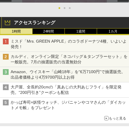
●
●
●
アクセスランキング
1時間
24時間
1週間
1カ月
ミスド「Mrs. GREEN APPLE」のコラボドーナツ4種、いよいよ
発売！
カルディ、オンライン限定「ネコバッグ＆タンブラーセット」を
一般販売。7月の抽選販売の当選無効分
Amazon、ウイスキー「山崎18年」を“6万7100円”で抽選販売。
出品者価格より4万9700円以上お得
大戸屋、全長約20cmの「真あじの大判あじフライ」を限定発
売。“200円引き”クーポンも配信
かっぱ寿司×妖怪ウォッチ、ジバニャンやコマさんの「ダイカッ
トメモ帳」をプレゼント
もっと見る