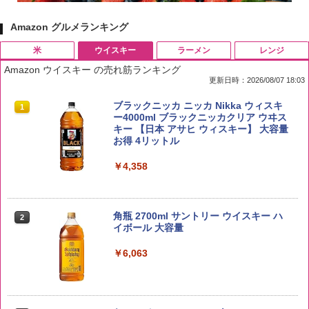
Amazon グルメランキング
米
ウイスキー
ラーメン
レンジ
Amazon ウイスキー の売れ筋ランキング
更新日時：2026/08/07 18:03
by Amazon 国産ブレンド米 精米 5kg
ブラックニッカ ニッカ Nikka ウィスキ
1
1
ー4000ml ブラックニッカクリア ウヰス
キー 【日本 アサヒ ウィスキー】 大容量
￥2,650
お得 4リットル
￥4,358
野沢農産 無洗米 青い流るる コシヒカリ
2
5kg 長野県産 令和7年産
角瓶 2700ml サントリー ウイスキー ハ
2
イボール 大容量
￥3,980
￥6,063
【在庫処分価格】ももたろう印 無洗米 5
3