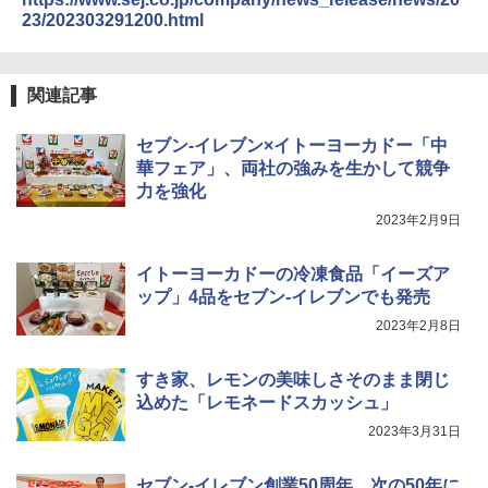
能 自動メニュー33種 簡単お手入れ ブラ
23/202303291200.html
ック YRZ-WF150TV(B)
国分 tabete だし麺 千葉県産はまぐりだ
4
￥26,130
し 塩らーめん 108g×10袋 保存食 備蓄
関連記事
￥2,323
セブン-イレブン×イトーヨーカドー「中
TOSHIBA(東芝) スチームオーブンレン
4
華フェア」、両社の強みを生かして競争
ジ 石窯ドーム ER-D80A(K) ブラック 25
力を強化
0℃ 1段調理 フラットテーブル 電子レン
ジ 赤外線センサー ノンフライ調理 簡単
カップヌードル レギュラー 日清食品 カ
2023年2月9日
5
お手入れ 小型 新生活 一人暮らし 二人暮
ップ麺 78g×20個
らし ファミリー
イトーヨーカドーの冷凍食品「イーズア
￥3,475
￥34,546
ップ」4品をセブン-イレブンでも発売
2023年2月8日
シャープ ウォーターオーブン ヘルシオ
5
すき家、レモンの美味しさそのまま閉じ
AX-XJ1-B ブラック 30L 2段調理 コンベ
込めた「レモネードスカッシュ」
クション トースト機能
2023年3月31日
￥44,800
セブン-イレブン創業50周年、次の50年に