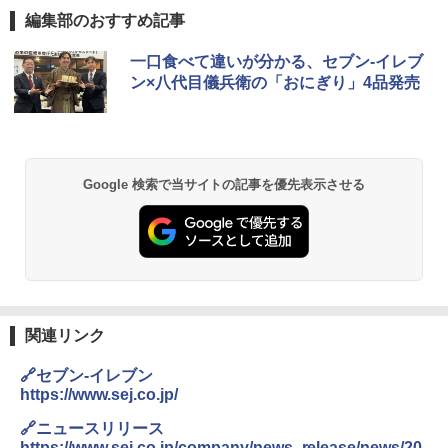
編集部のおすすめ記事
チキンラーメン どんぶり 85g×12個 日清
[山善] スチームオーブンレンジ 25L 一人
一口食べて違いが分かる、セブン-イレブ
1
1
食品 インスタント カップ麺
暮らし 二人暮らし フラットテーブル ス
ン×八代目儀兵衛の「おにぎり」4品発売
チーム調理 自動メニュー19種搭載 角皿
付き ブラック MRK-F250TSV(B)
￥1,939
￥22,800
Google 検索で当サイトの記事を優先表示させる
【公式】ブタメン とんこつ味 35g×15個
2
| 業務用 夜食 カップラーメン ミニカップ
シャープ 過熱水蒸気 オーブンレンジ 23
麺 小腹 インスタント アウトドアにも ロ
2
L 1段調理 ブラック RE-WF232-B シンプ
ーリングストック 大人買い おやつカン
ル操作 コンパクト 一人暮らし 二人暮ら
パニー
し らくチン!（絶対湿度）センサー ノン
フライ調理 トースト スチームあたため
￥1,451
ワイドフラット庫内 簡単お手入れ
関連リンク
￥29,480
カップヌードル カップヌードルPRO シ
3
🔗セブン-イレブン
ーフードヌードル 高たんぱく&低糖質 さ
https://www.sej.co.jp/
らに塩分控えめ 78g×12個
[山善] スチームオーブンレンジ 省エネ
3
🔗ニュースリリース
高効率 15L 一人暮らし 二人暮らし スチ
￥3,248
https://www.sej.co.jp/company/news_release/news/20
ーム調理 フラットテーブル トースト機