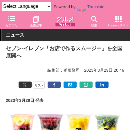
Powered by
Translate
グルメ Watch
店舗
コンビニ
セブン-イレブン
カテゴリ
過去記事
検索
Impressサイト
ニュース
セブン-イレブン「お店で作るスムージー」を全国
展開へ
編集部：稲葉隆司
2023年3月29日 20:46
リスト
2023年3月29日 発表