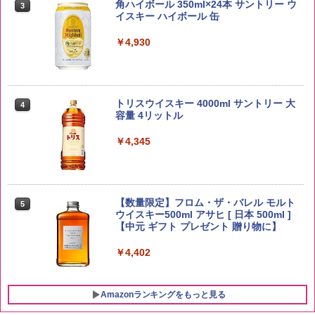
kg 業務用 お米マイスターブレンド
角ハイボール 350ml×24本 サントリー ウ
3
イスキー ハイボール 缶
￥2,680
￥4,930
by Amazon あきたこまちブレンド 無洗
4
米 5kg
トリスウイスキー 4000ml サントリー 大
4
容量 4リットル
￥3,396
￥4,345
by Amazon 新潟県産 新潟のお米 無洗米
5
5kg
【数量限定】フロム・ザ・バレル モルト
5
ウイスキー500ml アサヒ [ 日本 500ml ]
【中元 ギフト プレゼント 贈り物に】
￥3,274
￥4,402
Amazonランキングをもっと見る