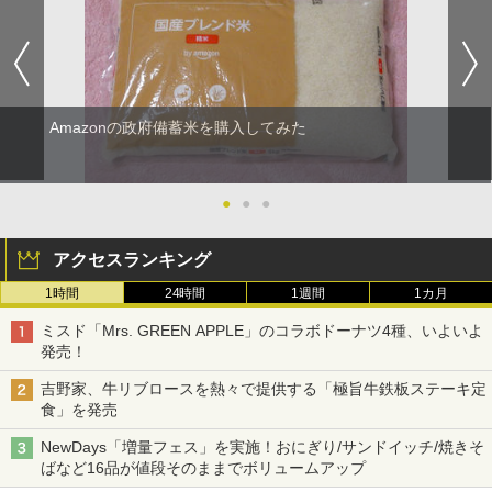
Amazonの政府備蓄米を購入してみた
●
●
●
アクセスランキング
1時間
24時間
1週間
1カ月
ミスド「Mrs. GREEN APPLE」のコラボドーナツ4種、いよいよ
発売！
吉野家、牛リブロースを熱々で提供する「極旨牛鉄板ステーキ定
食」を発売
NewDays「増量フェス」を実施！おにぎり/サンドイッチ/焼きそ
ばなど16品が値段そのままでボリュームアップ