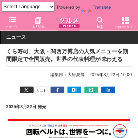
Powered by
Translate
グルメ Watch
店舗
寿司
くら寿司
カテゴリ
過去記事
検索
Impressサイト
ニュース
くら寿司、大阪・関西万博店の人気メニューを期
間限定で全国販売。世界の代表料理が味わえる
編集部：大里夏輝
2025年8月22日 10:00
リスト
2025年8月22日 発売