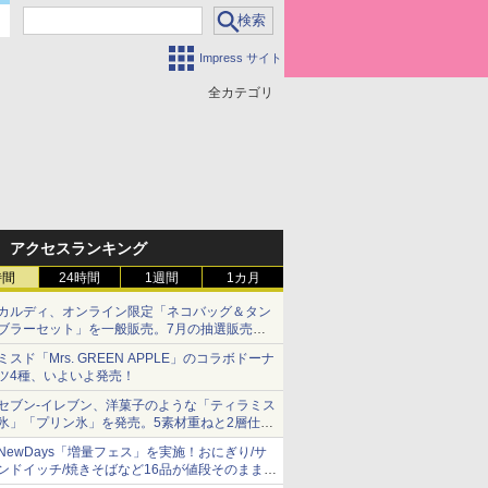
Impress サイト
全カテゴリ
アクセスランキング
時間
24時間
1週間
1カ月
カルディ、オンライン限定「ネコバッグ＆タン
ブラーセット」を一般販売。7月の抽選販売の
当選無効分
ミスド「Mrs. GREEN APPLE」のコラボドーナ
ツ4種、いよいよ発売！
セブン-イレブン、洋菓子のような「ティラミス
氷」「プリン氷」を発売。5素材重ねと2層仕立
ての濃厚な味わい
NewDays「増量フェス」を実施！おにぎり/サ
ンドイッチ/焼きそばなど16品が値段そのままで
ボリュームアップ