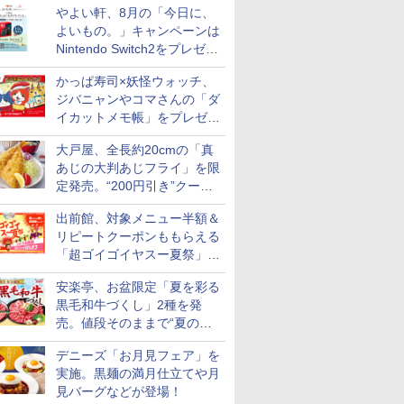
やよい軒、8月の「今日に、
付き
よいもの。」キャンペーンは
Nintendo Switch2をプレゼン
ト
かっぱ寿司×妖怪ウォッチ、
ジバニャンやコマさんの「ダ
イカットメモ帳」をプレゼン
ト
大戸屋、全長約20cmの「真
あじの大判あじフライ」を限
定発売。“200円引き”クーポ
ンも配信
出前館、対象メニュー半額＆
リピートクーポンももらえる
「超ゴイゴイヤスー夏祭」を
実施
安楽亭、お盆限定「夏を彩る
黒毛和牛づくし」2種を発
売。値段そのままで“夏の巻
き野菜”付き
デニーズ「お月見フェア」を
実施。黒麺の満月仕立てや月
見バーグなどが登場！