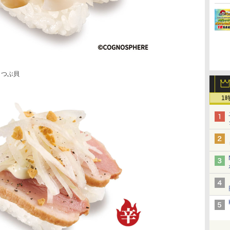
 つぶ貝
1