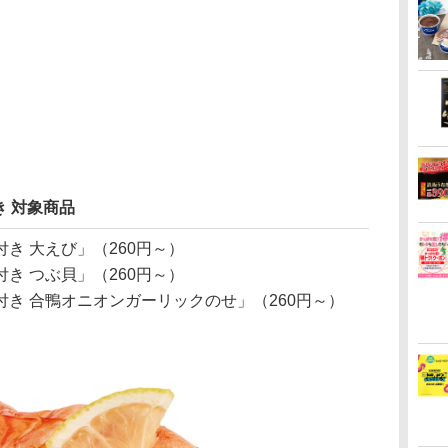
 対象商品
き 大えび」（260円～）
き つぶ貝」（260円～）
き 合鴨オニオンガーリックのせ」（260円～）