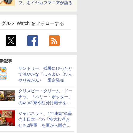
フ」をイヤカフマニアが語る
グルメ Watch をフォローする
新記事
サントリー、残暑にぴったり
で涼やかな「ほろよい〈ひん
やりみかん〉」限定発売
クリスピー・クリーム・ドー
ナツ、「ハリー・ポッター」
の4つの寮や組分け帽子をイ
メージしたドーナツなど発売
ジャパネット、4年連続“単品
売上日本一”の「特大和洋お
せち2段重」を夏から販売。
73品・年越しそば付き