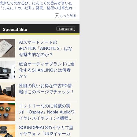
焼きたてのかるび、にんにくの旨みがきいた
「にんにくカルビ丼」発売。秘伝の甘辛だれを
絡めた「豚カルビ丼」も復活
もっと見る
Special Site
AIスマートノートの
iFLYTEK「AINOTE 2」はな
ぜ魅力的なのか？
総合オーディオブランドに進
化するSHANLINGとは何者
か？
性能の良いお得な中古PC情
報はこのページでチェック！
エントリーなのに脅威の実
力!「Osprey」Noble Audioワ
イヤレスイヤフォン4機種を
一気に聴く
SOUNDPEATSのイヤカフ型
イヤフォン「UU2イヤーカ