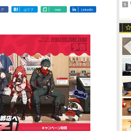
ェア
はてブ
note
LinkedIn