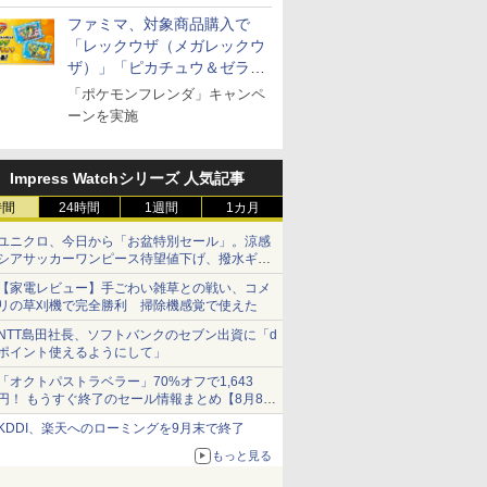
ファミマ、対象商品購入で
「レックウザ（メガレックウ
ザ）」「ピカチュウ＆ゼラオ
ラ」のフレンダピックがもら
「ポケモンフレンダ」キャンペ
える！
ーンを実施
Impress Watchシリーズ 人気記事
時間
24時間
1週間
1カ月
ユニクロ、今日から「お盆特別セール」。涼感
シアサッカーワンピース待望値下げ、撥水ギア
ショーツは1990円に
【家電レビュー】手ごわい雑草との戦い、コメ
リの草刈機で完全勝利 掃除機感覚で使えた
NTT島田社長、ソフトバンクのセブン出資に「d
ポイント使えるようにして」
「オクトパストラベラー」70%オフで1,643
円！ もうすぐ終了のセール情報まとめ【8月8日
更新】
KDDI、楽天へのローミングを9月末で終了
ニンテンドーeショップでは「大神 絶景版」が
67%オフで990円
もっと見る