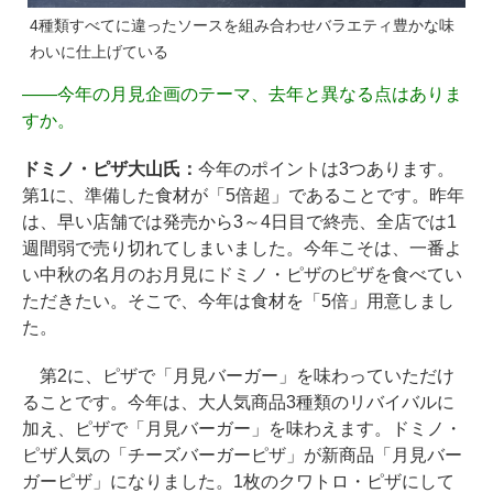
4種類すべてに違ったソースを組み合わせバラエティ豊かな味
わいに仕上げている
――
今年の月見企画のテーマ、去年と異なる点はありま
すか。
ドミノ・ピザ大山氏：
今年のポイントは3つあります。
第1に、準備した食材が「5倍超」であることです。昨年
は、早い店舗では発売から3～4日目で終売、全店では1
週間弱で売り切れてしまいました。今年こそは、一番よ
い中秋の名月のお月見にドミノ・ピザのピザを食べてい
ただきたい。そこで、今年は食材を「5倍」用意しまし
た。
第2に、ピザで「月見バーガー」を味わっていただけ
ることです。今年は、大人気商品3種類のリバイバルに
加え、ピザで「月見バーガー」を味わえます。ドミノ・
ピザ人気の「チーズバーガーピザ」が新商品「月見バー
ガーピザ」になりました。1枚のクワトロ・ピザにして