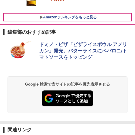
Amazonランキングをもっと見る
編集部のおすすめ記事
チキンラーメン どんぶり 85g×12個 日清
[山善] スチームオーブンレンジ 25L 一人
ドミノ・ピザ「ピザライスボウル アメリ
1
1
食品 インスタント カップ麺
暮らし 二人暮らし フラットテーブル ス
カン」発売。バターライスにペパロニ/ト
チーム調理 自動メニュー19種搭載 角皿
マトソースをトッピング
付き ブラック MRK-F250TSV(B)
￥1,939
￥22,800
国分 tabete だし麺 千葉県産はまぐりだ
2
Google 検索で当サイトの記事を優先表示させる
し 塩らーめん 108g×10袋 保存食 備蓄
シャープ 過熱水蒸気 オーブンレンジ 23
2
L 1段調理 ブラック RE-WF232-B シンプ
￥2,323
ル操作 コンパクト 一人暮らし 二人暮ら
し らくチン!（絶対湿度）センサー ノン
フライ調理 トースト スチームあたため
ワイドフラット庫内 簡単お手入れ
【公式】ブタメン とんこつ味 35g×15個
3
￥29,447
関連リンク
| 業務用 夜食 カップラーメン ミニカップ