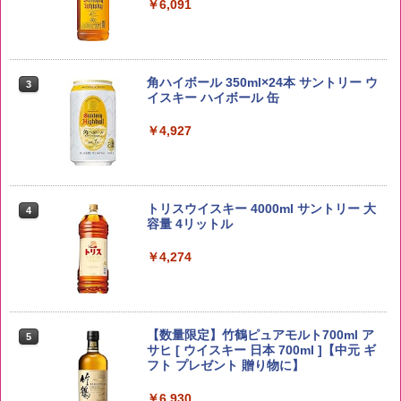
￥6,091
by Amazon あきたこまちブレンド 無洗
3
米 5kg
角ハイボール 350ml×24本 サントリー ウ
3
イスキー ハイボール 缶
￥3,396
￥4,927
新潟ケンベイ【精米】新潟県産にじのき
4
らめき 5kg 令和7年産
トリスウイスキー 4000ml サントリー 大
4
容量 4リットル
￥5,809
￥4,274
野沢農産 無洗米 青い流るる コシヒカリ
5
5kg 長野県産 令和7年産
【数量限定】竹鶴ピュアモルト700ml ア
5
サヒ [ ウイスキー 日本 700ml ]【中元 ギ
フト プレゼント 贈り物に】
￥3,980
￥6,930