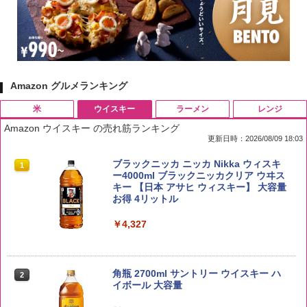
Amazon グルメランキング
米
ウイスキー
ラーメン
レンジ
Amazon ウイスキー の売れ筋ランキング
更新日時：2026/08/09 18:03
by Amazon 国産ブレンド米 精米 5kg
ブラックニッカ ニッカ Nikka ウィスキ
1
1
ー4000ml ブラックニッカクリア ウヰス
キー 【日本 アサヒ ウィスキー】 大容量
￥2,650
お得 4リットル
￥4,327
【在庫処分価格】ももたろう印 無洗米 5
2
kg 業務用 お米マイスターブレンド
角瓶 2700ml サントリー ウイスキー ハ
2
イボール 大容量
￥2,680