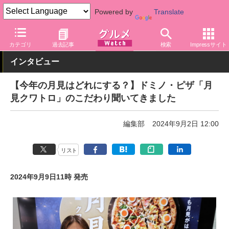
Powered by
Translate
グルメ Watch
店舗
ピザ
ドミノ・ピザ
カテゴリ
過去記事
検索
Impressサイト
インタビュー
【今年の月見はどれにする？】ドミノ・ピザ「月
見クワトロ」のこだわり聞いてきました
編集部
2024年9月2日 12:00
リスト
2024年9月9日11時 発売