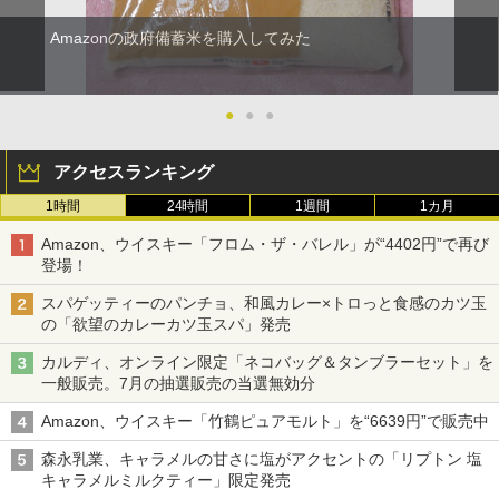
Amazonの政府備蓄米を購入してみた
●
●
●
アクセスランキング
1時間
24時間
1週間
1カ月
Amazon、ウイスキー「フロム・ザ・バレル」が“4402円”で再び
登場！
スパゲッティーのパンチョ、和風カレー×トロっと食感のカツ玉
の「欲望のカレーカツ玉スパ」発売
カルディ、オンライン限定「ネコバッグ＆タンブラーセット」を
一般販売。7月の抽選販売の当選無効分
Amazon、ウイスキー「竹鶴ピュアモルト」を“6639円”で販売中
森永乳業、キャラメルの甘さに塩がアクセントの「リプトン 塩
キャラメルミルクティー」限定発売