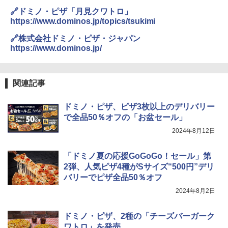
麺 小腹 インスタント アウトドアにも ロ
ーリングストック 大人買い おやつカン
🔗ドミノ・ピザ「月見クワトロ」
パニー
https://www.dominos.jp/topics/tsukimi
【セット買い】 [山善] スチームオーブン
3
レンジ 省エネ 高効率 15L 一人暮らし 二
￥1,288
🔗株式会社ドミノ・ピザ・ジャパン
人暮らし フラットテーブル グレー YRZ-
https://www.dominos.jp/
WF150TV(H) + 炊飯器 5.5合 マイコン式
低温調理 AMRC-10M(B) ブラック
カップヌードル カップヌードルPRO し
4
￥34,280
ょうゆ 高たんぱく&低糖質 さらに塩分控
関連記事
えめ 75g×12個
ドミノ・ピザ、ピザ3枚以上のデリバリー
￥2,885
TOSHIBA(東芝) スチームオーブンレン
で全品50％オフの「お盆セール」
4
ジ 石窯ドーム ER-D80A(K) ブラック 25
2024年8月12日
0℃ 1段調理 フラットテーブル 電子レン
ジ 赤外線センサー ノンフライ調理 簡単
カップヌードル カップヌードルPRO シ
5
お手入れ 小型 新生活 一人暮らし 二人暮
ーフードヌードル 高たんぱく&低糖質 さ
「ドミノ夏の応援GoGoGo！セール」第
らし ファミリー
らに塩分控えめ 78g×12個
2弾、人気ピザ4種がSサイズ“500円”デリ
バリーでピザ全品50％オフ
￥34,266
￥2,885
2024年8月2日
シャープ ウォーターオーブン ヘルシオ
ドミノ・ピザ、2種の「チーズバーガーク
5
AX-XJ1-B ブラック 30L 2段調理 コンベ
ワトロ」を発売