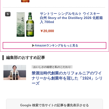
【在庫処分価格】ももたろう印 無洗米 5
5
kg 業務用 お米マイスターブレンド
サントリー シングルモルト ウイスキー
5
白州 Story of the Distillery 2026 化粧箱
入 700ml
￥2,680
￥20,000
Amazonランキングをもっと見る
編集部のおすすめ記事
チキンラーメン どんぶり 85g×12個 日清
[山善] スチームオーブンレンジ 25L 一人
おいしさの秘密と私のこだわり
1
1
食品 インスタント カップ麺
暮らし 二人暮らし フラットテーブル ス
禁酒法時代創業のカリフォルニアのワイ
チーム調理 自動メニュー19種搭載 角皿
ナリーから創業年を冠した「1924」シリ
付き ブラック MRK-F250TSV(B)
￥1,939
ーズ
￥22,800
【公式】ブタメン とんこつ味 35g×15個
2
| 業務用 夜食 カップラーメン ミニカップ
Google 検索で当サイトの記事を優先表示させる
シャープ 過熱水蒸気 オーブンレンジ 26
麺 小腹 インスタント アウトドアにも ロ
2