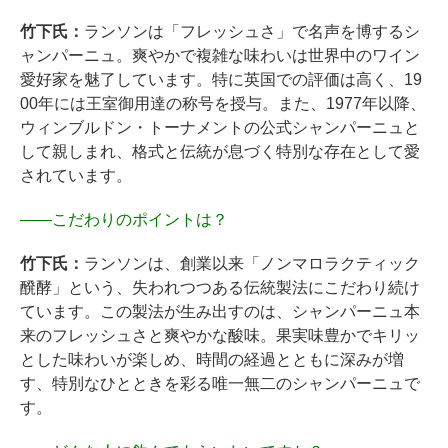
竹下氏：
ランソンは「フレッシュさ」で名声を博するシ
ャンパーニュ。爽やかで複雑な味わいは世界中のワイン
愛好家を魅了しています。特に英国での評価は高く、19
00年には王室御用達の称号を授与。また、1977年以降、
ウィンブルドン・トーナメントの公式シャンパーニュと
して親しまれ、格式と伝統が息づく特別な存在として愛
されています。
――
こだわりのポイントは？
竹下氏：
ランソンは、創業以来「ノンマロラクティック
醗酵」という、失われつつある伝統製法にこだわり続け
ています。この製法が生み出すのは、シャンパーニュ本
来のフレッシュさと爽やかな酸味。果実味豊かでキリッ
とした味わいが楽しめ、時間の経過とともに深みが増
す、特別なひとときを彩る唯一無二のシャンパーニュで
す。