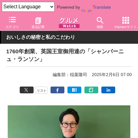
Powered by
Translate
グルメ Watch
アルコール
ワイン
カテゴリ
過去記事
検索
Impressサイト
おいしさの秘密と私のこだわり
1760年創業、英国王室御用達の「シャンパーニ
ュ・ランソン」
編集部：稲葉隆司
2025年2月6日 07:00
リスト