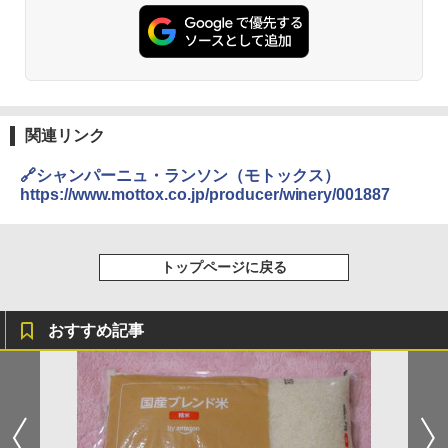
L コンベクション 2段調理 ホワイト RE-
ーリングストック 大人買い おやつカン
SS26B-W
パニー
￥32,800
￥1,451
[山善] スチームオーブンレンジ 省エネ
カップヌードル レギュラー 日清食品 カ
3
関連リンク
3
高効率 15L 一人暮らし 二人暮らし スチ
ップ麺 78g×20個
ーム調理 フラットテーブル トースト機
🔗シャンパーニュ・ランソン（モトックス）
能 自動メニュー33種 簡単お手入れ ブラ
￥3,475
https://www.mottox.co.jp/producer/winery/001887
ック YRZ-WF150TV(B)
￥26,130
トップページに戻る
カップヌードル カップヌードルPRO シ
4
ーフードヌードル 高たんぱく&低糖質 さ
TOSHIBA(東芝) スチームオーブンレン
らに塩分控えめ 78g×12個
4
ジ 石窯ドーム ER-D80A(K) ブラック 25
おすすめ記事
0℃ 1段調理 フラットテーブル 電子レン
￥3,248
ジ 赤外線センサー ノンフライ調理 簡単
お手入れ 小型 新生活 一人暮らし 二人暮
らし ファミリー
国分 tabete だし麺 千葉県産はまぐりだ
5
￥34,546
し 塩らーめん 108g×10袋 保存食 備蓄