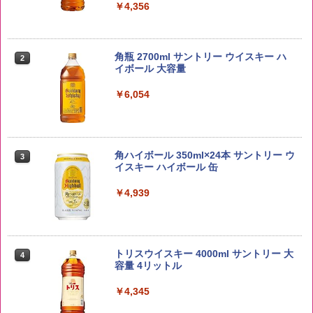
￥4,356
野沢農産 無洗米 青い流るる コシヒカリ
2
5kg 長野県産 令和7年産
角瓶 2700ml サントリー ウイスキー ハ
2
イボール 大容量
￥3,980
￥6,054
by Amazon あきたこまちブレンド 無洗
3
米 5kg
角ハイボール 350ml×24本 サントリー ウ
3
イスキー ハイボール 缶
￥3,396
￥4,939
by Amazon 新潟県産 新潟のお米 無洗米
4
5kg
トリスウイスキー 4000ml サントリー 大
4
容量 4リットル
￥3,274
￥4,345