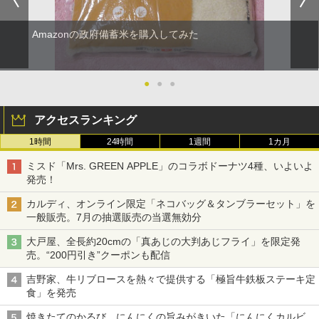
￥2,323
Amazonの政府備蓄米を購入してみた
シャープ ウォーターオーブン ヘルシオ
5
AX-XJ1-B ブラック 30L 2段調理 コンベ
クション トースト機能
●
●
●
￥44,800
アクセスランキング
1時間
24時間
1週間
1カ月
ミスド「Mrs. GREEN APPLE」のコラボドーナツ4種、いよいよ
発売！
カルディ、オンライン限定「ネコバッグ＆タンブラーセット」を
一般販売。7月の抽選販売の当選無効分
大戸屋、全長約20cmの「真あじの大判あじフライ」を限定発
売。“200円引き”クーポンも配信
吉野家、牛リブロースを熱々で提供する「極旨牛鉄板ステーキ定
食」を発売
焼きたてのかるび、にんにくの旨みがきいた「にんにくカルビ