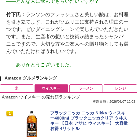
――
どんな人に飲んでもらいたいですか？
竹下氏：
ランソンのフレッシュさと美しい酸は、お料理
を引き立てます。これがソムリエに支持される理由の一
つです。ぜひダイニングシーンで楽しんでいただきたい
です。また、生産者の想いと技術が詰まったシャンパ―
ニュですので、大切な方やご友人への贈り物としても選
んでいただければうれしいです。
――
ありがとうございました。
Amazon グルメランキング
米
ウイスキー
ラーメン
レンジ
Amazon ウイスキー の売れ筋ランキング
更新日時：2026/08/07 12:03
by Amazon 国産ブレンド米 精米 5kg
ブラックニッカ ニッカ Nikka ウィスキ
1
1
ー4000ml ブラックニッカクリア ウヰス
キー 【日本 アサヒ ウィスキー】 大容量
￥2,650
お得 4リットル