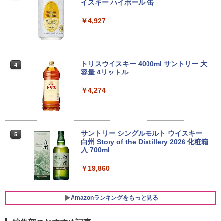
イスキー ハイボール 缶
￥2,680
￥4,927
新潟ケンベイ【精米】新潟県産にじのき
4
らめき 5kg 令和7年産
トリスウイスキー 4000ml サントリー 大
4
容量 4リットル
￥5,809
￥4,274
by Amazon あきたこまちブレンド 無洗
5
米 5kg
サントリー シングルモルト ウイスキー
5
白州 Story of the Distillery 2026 化粧箱
入 700ml
￥3,396
￥19,860
Amazonランキングをもっと見る