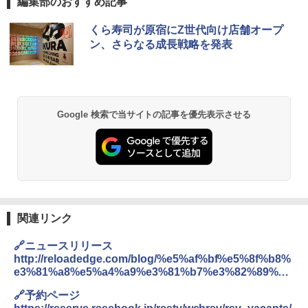
編集部のおすすめ記事
チキンラーメン どんぶり 85g×12個 日清
【セット買い】[山善] スチームオーブン
くら寿司が原宿にZ世代向け店舗オープ
1
1
食品 インスタント カップ麺
レンジ 25L 一人暮らし 二人暮らし フラ
ン、さらなる成長戦略を発表
ットテーブル スチーム調理 自動メニュ
ー19種搭載 角皿付き ブラック MRK-F25
￥1,939
0TSV(B) + 炊飯器 一人暮らし 5.5合 3種
類炊き分け機能 マイコン式 低温調理 無
洗米モード 保温 予約機能 ブラック AMR
C-10M(B)
Google 検索で当サイトの記事を優先表示させる
【公式】ブタメン とんこつ味 35g×15個
2
| 業務用 夜食 カップラーメン ミニカップ
￥30,280
麺 小腹 インスタント アウトドアにも ロ
ーリングストック 大人買い おやつカン
パニー
シャープ 過熱水蒸気 オーブンレンジ RE
2
￥1,288
-SS10Z-W ホワイト 30L 2段 調理 コン
ベクション 250℃ 連続加熱 簡単お手入
関連リンク
れ ホワイトバックライト液晶 らくチ
ン！（絶対湿度）センサー 時短料理 フ
国分 tabete だし麺 千葉県産はまぐりだ
3
ァミリー 大型レンジ 大容量
🔗ニュースリリース
し 塩らーめん 108g×10袋 保存食 備蓄
http://reloadedge.com/blog/%e5%af%bf%e5%8f%b8%
￥44,367
e3%81%a8%e5%a4%a9%e3%81%b7%e3%82%89%e3
￥2,323
%81%a8%e3%81%8a%e9%85%92%e3%81%8c%e6%a
🔗予約ページ
5%bd%e3%81%97%e3%82%81%e3%82%8b%e3%81