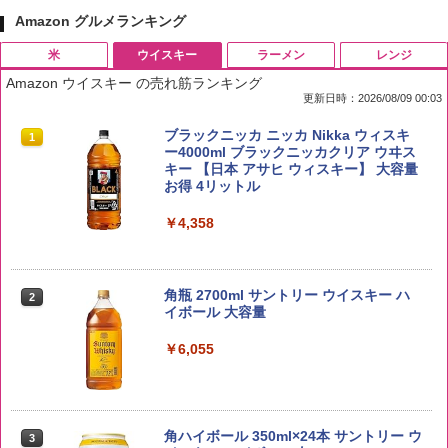
Amazon グルメランキング
米
ウイスキー
ラーメン
レンジ
Amazon ウイスキー の売れ筋ランキング
更新日時：2026/08/09 00:03
by Amazon 国産ブレンド米 精米 5kg
ブラックニッカ ニッカ Nikka ウィスキ
1
1
ー4000ml ブラックニッカクリア ウヰス
キー 【日本 アサヒ ウィスキー】 大容量
￥2,650
お得 4リットル
￥4,358
野沢農産 無洗米 青い流るる コシヒカリ
2
5kg 長野県産 令和7年産
角瓶 2700ml サントリー ウイスキー ハ
2
イボール 大容量
￥3,980
￥6,055
【在庫処分価格】ももたろう印 無洗米 5
3
kg 業務用 お米マイスターブレンド
角ハイボール 350ml×24本 サントリー ウ
3