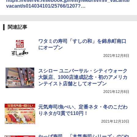
https://reserve.resebook.jp/resty/webrsv/rsv_vacants/
%8a%e5%ba%97%e3%80%8e%e5%af%bf%e5%8f%b8
[山善] スチームオーブンレンジ 省エネ
vacant/s014034101/25766/1207?
3
%e3%81%ae%e6%83%91%e6%98%9fsu/
高効率 15L 一人暮らし 二人暮らし スチ
fixshop=1&breadcrumbs=0&show=3
カップヌードル カップヌードルPRO シ
4
ーム調理 フラットテーブル トースト機
ーフードヌードル 高たんぱく&低糖質 さ
能 自動メニュー33種 簡単お手入れ グレ
らに塩分控えめ 78g×12個
ー YRZ-WF150TV(H)
関連記事
￥3,248
￥26,800
ワタミの寿司「すしの和」を錦糸町南口
にオープン
2021年12月8日
カップヌードル カップヌードルPRO し
5
TOSHIBA(東芝) スチームオーブンレン
4
ょうゆ 高たんぱく&低糖質 さらに塩分控
ジ 石窯ドーム ER-D80A(K) ブラック 25
えめ 75g×12個
0℃ 1段調理 フラットテーブル 電子レン
スシロー ユニバーサル・シティウォーク
ジ 赤外線センサー ノンフライ調理 簡単
大阪店、1000店達成記念・初のアメリカ
￥2,885
お手入れ 小型 新生活 一人暮らし 二人暮
ンテイスト店舗としてオープン
らし ファミリー
2021年12月8日
￥34,546
元気寿司/魚べい、定番ネタ・冬のこだわ
りネタが3貫で110円！
シャープ ウォーターオーブン ヘルシオ
5
2021年12月10日
AX-XJ1-B ブラック 30L 2段調理 コンベ
クション トースト機能
かっぱ寿司、「本気寿司シリーズ」の“や