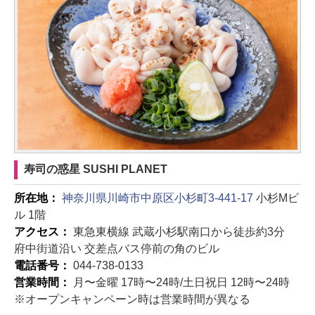
寿司の惑星 SUSHI PLANET
所在地：
神奈川県川崎市中原区小杉町3-441-17
小杉Mビ
ル 1階
アクセス：
東急東横線 武蔵小杉駅南口から徒歩約3分
府中街道沿い 交差点バス停前の角のビル
電話番号：
044-738-0133
営業時間：
月〜金曜 17時〜24時/土日祝日 12時〜24時
※オープンキャンペーン時は営業時間が異なる