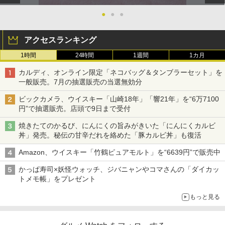
●
●
●
アクセスランキング
1時間
24時間
1週間
1カ月
カルディ、オンライン限定「ネコバッグ＆タンブラーセット」を
一般販売。7月の抽選販売の当選無効分
ビックカメラ、ウイスキー「山崎18年」「響21年」を“6万7100
円”で抽選販売。店頭で9日まで受付
焼きたてのかるび、にんにくの旨みがきいた「にんにくカルビ
丼」発売。秘伝の甘辛だれを絡めた「豚カルビ丼」も復活
Amazon、ウイスキー「竹鶴ピュアモルト」を“6639円”で販売中
かっぱ寿司×妖怪ウォッチ、ジバニャンやコマさんの「ダイカッ
トメモ帳」をプレゼント
もっと見る