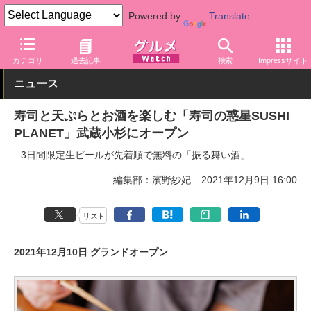
Powered by
Translate
グルメ Watch
店舗
寿司
カテゴリ
過去記事
検索
Impressサイト
ニュース
寿司と天ぷらとお酒を楽しむ「寿司の惑星SUSHI
PLANET」武蔵小杉にオープン
3日間限定生ビールが先着順で無料の「振る舞い酒」
編集部：濱野紗妃
2021年12月9日 16:00
リスト
2021年12月10日 グランドオープン