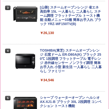
￥2,680
らに塩分控えめ 78g×12個
[山善] スチームオーブンレンジ 省エネ
￥4,930
3
高効率 15L 一人暮らし 二人暮らし スチ
￥2,880
ーム調理 フラットテーブル トースト機
能 自動メニュー33種 簡単お手入れ ブラ
ック YRZ-WF150TV(B)
by Amazon 新潟県産 新潟のお米 無洗米
4
5kg
トリスウイスキー 4000ml サントリー 大
4
国分 tabete だし麺 千葉県産はまぐりだ
4
容量 4リットル
￥26,130
し 塩らーめん 108g×10袋 保存食 備蓄
￥3,274
￥4,274
￥2,323
TOSHIBA(東芝) スチームオーブンレン
4
ジ 石窯ドーム ER-D80A(K) ブラック 25
by Amazon あきたこまちブレンド 無洗
0℃ 1段調理 フラットテーブル 電子レン
5
米 5kg
ジ 赤外線センサー ノンフライ調理 簡単
【数量限定】フロム・ザ・バレル モルト
5
カップヌードル レギュラー 日清食品 カ
5
お手入れ 小型 新生活 一人暮らし 二人暮
ウイスキー500ml アサヒ [ 日本 500ml ]
ップ麺 78g×20個
らし ファミリー
【中元 ギフト プレゼント 贈り物に】
￥3,396
￥3,475
￥34,546
￥4,402
シャープ ウォーターオーブン ヘルシオ
5
AX-XJ1-B ブラック 30L 2段調理 コンベ
クション トースト機能