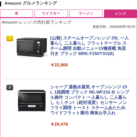
Amazon グルメランキング
米
ウイスキー
ラーメン
レンジ
Amazon レンジ の売れ筋ランキング
更新日時：2026/08/08 06:03
by Amazon 国産ブレンド米 精米 5kg
ブラックニッカ ニッカ Nikka ウィスキ
チキンラーメン どんぶり 85g×12個 日清
[山善] スチームオーブンレンジ 25L 一人
1
1
1
1
ー4000ml ブラックニッカクリア ウヰス
食品 インスタント カップ麺
暮らし 二人暮らし フラットテーブル ス
キー 【日本 アサヒ ウィスキー】 大容量
チーム調理 自動メニュー19種搭載 角皿
￥2,650
お得 4リットル
付き ブラック MRK-F250TSV(B)
￥1,939
￥4,358
￥22,800
【公式】ブタメン とんこつ味 35g×15個
2
野沢農産 無洗米 青い流るる コシヒカリ
2
| 業務用 夜食 カップラーメン ミニカップ
5kg 長野県産 令和7年産
角瓶 2700ml サントリー ウイスキー ハ
シャープ 過熱水蒸気 オーブンレンジ 23
麺 小腹 インスタント アウトドアにも ロ
2
2
イボール 大容量
L 1段調理 ブラック RE-WF232-B シンプ
ーリングストック 大人買い おやつカン
ル操作 コンパクト 一人暮らし 二人暮ら
￥3,980
パニー
し らくチン!（絶対湿度）センサー ノン
￥6,063
フライ調理 トースト スチームあたため
￥1,288
ワイドフラット庫内 簡単お手入れ
【在庫処分価格】ももたろう印 無洗米 5
￥29,478
3
kg 業務用 お米マイスターブレンド
角ハイボール 350ml×24本 サントリー ウ
3
カップヌードル カップヌードルPRO シ
3
イスキー ハイボール 缶
ーフードヌードル 高たんぱく&低糖質 さ