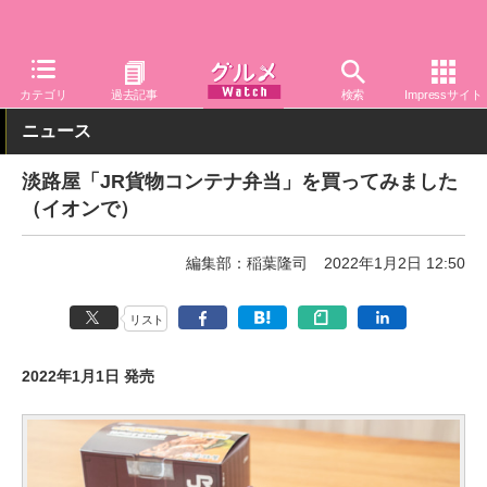
グルメ Watch
食品
弁当・惣菜
カテゴリ
過去記事
検索
Impressサイト
ニュース
淡路屋「JR貨物コンテナ弁当」を買ってみました
（イオンで）
編集部：稲葉隆司
2022年1月2日 12:50
リスト
2022年1月1日 発売