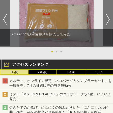
Amazonの政府備蓄米を購入してみた
●
●
●
アクセスランキング
1時間
24時間
1週間
1カ月
カルディ、オンライン限定「ネコバッグ＆タンブラーセット」を
一般販売。7月の抽選販売の当選無効分
ミスド「Mrs. GREEN APPLE」のコラボドーナツ4種、いよいよ
発売！
焼きたてのかるび、にんにくの旨みがきいた「にんにくカルビ
丼」発売。秘伝の甘辛だれを絡めた「豚カルビ丼」も復活