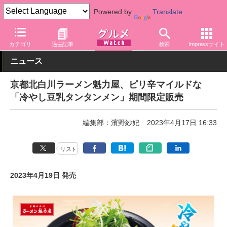
Powered by
Translate
グルメ Watch
料理ジャンル
ラーメン
カテゴリ
過去記事
検索
Impressサイト
ニュース
京都北白川ラーメン魁力屋、ピリ辛マイルドな
「冷やし豆乳タンタンメン」期間限定販売
編集部：濱野紗妃
2023年4月17日 16:33
リスト
2023年4月19日 発売