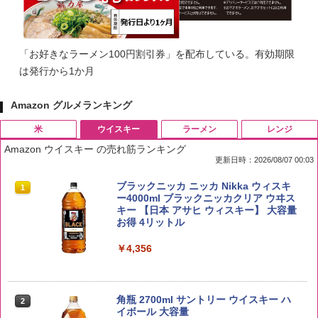
「お好きなラーメン100円割引券」を配布している。有効期限
は発行から1か月
Amazon グルメランキング
米
ウイスキー
ラーメン
レンジ
Amazon ウイスキー の売れ筋ランキング
更新日時：2026/08/07 00:03
by Amazon 国産ブレンド米 精米 5kg
ブラックニッカ ニッカ Nikka ウィスキ
1
1
ー4000ml ブラックニッカクリア ウヰス
キー 【日本 アサヒ ウィスキー】 大容量
￥2,650
お得 4リットル
￥4,356
野沢農産 無洗米 青い流るる コシヒカリ
2
5kg 長野県産 令和7年産
角瓶 2700ml サントリー ウイスキー ハ
2
イボール 大容量