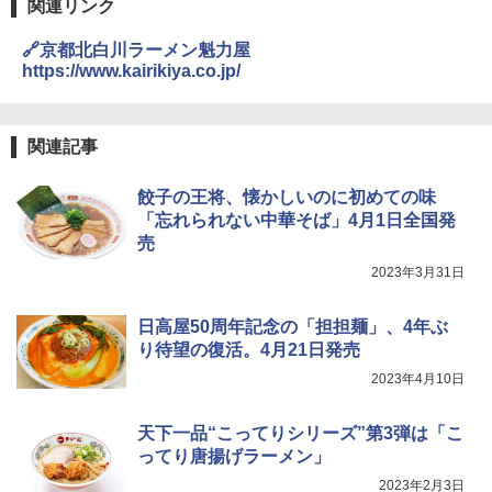
関連リンク
洗米モード 保温 予約機能 ブラック AMR
国分 tabete だし麺 千葉県産はまぐりだ
3
C-10M(B)
し 塩らーめん 108g×10袋 保存食 備蓄
🔗京都北白川ラーメン魁力屋
https://www.kairikiya.co.jp/
￥26,470
￥2,323
関連記事
[山善] スチームオーブンレンジ 省エネ
3
高効率 15L 一人暮らし 二人暮らし スチ
カップヌードル カップヌードルPRO シ
4
ーム調理 フラットテーブル トースト機
餃子の王将、懐かしいのに初めての味
ーフードヌードル 高たんぱく&低糖質 さ
能 自動メニュー33種 簡単お手入れ ブラ
「忘れられない中華そば」4月1日全国発
らに塩分控えめ 78g×12個
ック YRZ-WF150TV(B)
売
￥2,989
￥26,130
2023年3月31日
日高屋50周年記念の「担担麺」、4年ぶ
カップヌードル カップヌードルPRO し
5
り待望の復活。4月21日発売
TOSHIBA(東芝) スチームオーブンレン
4
ょうゆ 高たんぱく&低糖質 さらに塩分控
ジ 石窯ドーム ER-D80A(K) ブラック 25
えめ 75g×12個
2023年4月10日
0℃ 1段調理 フラットテーブル 電子レン
ジ 赤外線センサー ノンフライ調理 簡単
￥3,103
お手入れ 小型 新生活 一人暮らし 二人暮
天下一品“こってりシリーズ”第3弾は「こ
らし ファミリー
ってり唐揚げラーメン」
￥34,546
2023年2月3日