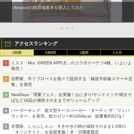
Amazonの政府備蓄米を購入してみた
●
●
●
アクセスランキング
1時間
24時間
1週間
1カ月
ミスド「Mrs. GREEN APPLE」のコラボドーナツ4種、いよいよ
発売！
吉野家、牛リブロースを熱々で提供する「極旨牛鉄板ステーキ定
食」を発売
NewDays「増量フェス」を実施！おにぎり/サンドイッチ/焼きそ
ばなど16品が値段そのままでボリュームアップ
バーガーキング、超大型チーズバーガー「ダーティ ザ・ワンパ
ウンダー」を発売。総カロリー約1656kcal、総重量約527g！
木曽路、しゃぶしゃぶ・すきやきの肉が値段そのまま1.5倍の
「キソジナイト」を追加実施！水・日曜夜限定