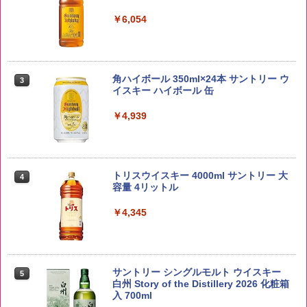
￥3,980
￥6,054
【在庫処分価格】ももたろう印 無洗米 5
3
kg 業務用 お米マイスターブレンド
角ハイボール 350ml×24本 サントリー ウ
3
イスキー ハイボール 缶
￥2,680
￥4,939
by Amazon あきたこまちブレンド 無洗
4
米 5kg
トリスウイスキー 4000ml サントリー 大
4
容量 4リットル
￥3,396
￥4,345
by Amazon 新潟県産 新潟のお米 無洗米
5
5kg
サントリー シングルモルト ウイスキー
5
白州 Story of the Distillery 2026 化粧箱
入 700ml
￥3,274