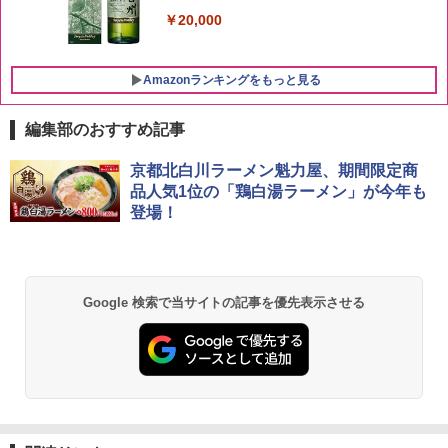
￥20,000
Amazonランキングをもっと見る
編集部のおすすめ記事
チキンラーメン どんぶり 85g×12個 日清
シャープ 過熱水蒸気 オーブンレンジ 23
京都北白川ラーメン魁力屋、期間限定商
1
1
食品 インスタント カップ麺
L 1段調理 ホワイト RE-WF232-W シン
品人気1位の「鶏白湯ラーメン」が今年も
プル操作 コンパクト 一人暮らし 二人暮
登場！
らし らくチン!（絶対湿度）センサー ノ
￥1,939
ンフライ調理 トースト スチームあたた
め ワイドフラット庫内 簡単お手入れ
￥29,192
【公式】ブタメン とんこつ味 35g×15個
2
Google 検索で当サイトの記事を優先表示させる
| 業務用 夜食 カップラーメン ミニカップ
麺 小腹 インスタント アウトドアにも ロ
ーリングストック 大人買い おやつカン
【セット買い】[山善] スチームオーブン
パニー
2
レンジ 25L 一人暮らし 二人暮らし フラ
ットテーブル スチーム調理 自動メニュ
￥1,451
ー19種搭載 角皿付き ブラック MRK-F25
0TSV(B) + 炊飯器 一人暮らし 5.5合 3種
類炊き分け機能 マイコン式 低温調理 無