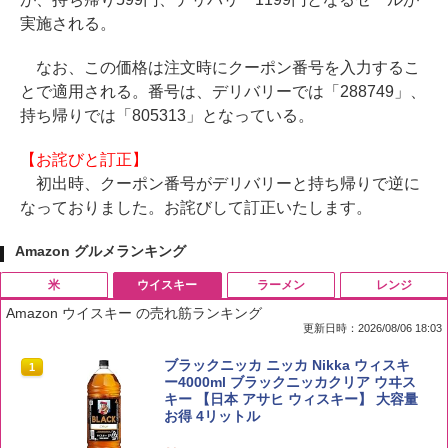
実施される。
なお、この価格は注文時にクーポン番号を入力するこ
とで適用される。番号は、デリバリーでは「288749」、
持ち帰りでは「805313」となっている。
【お詫びと訂正】
初出時、クーポン番号がデリバリーと持ち帰りで逆に
なっておりました。お詫びして訂正いたします。
Amazon グルメランキング
米
ウイスキー
ラーメン
レンジ
Amazon ウイスキー の売れ筋ランキング
更新日時：2026/08/06 18:03
by Amazon 国産ブレンド米 精米 5kg
ブラックニッカ ニッカ Nikka ウィスキ
1
1
ー4000ml ブラックニッカクリア ウヰス
キー 【日本 アサヒ ウィスキー】 大容量
￥2,650
お得 4リットル