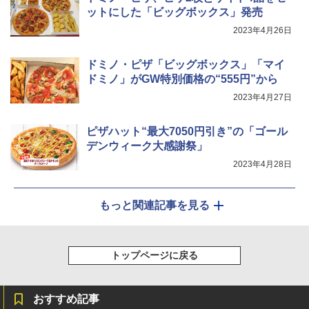
ットにした「ビッグボックス」発売
￥3,213
2023年4月26日
シャープ ウォーターオーブン ヘルシオ
5
AX-XJ1-B ブラック 30L 2段調理 コンベ
クション トースト機能
ドミノ・ピザ「ビッグボックス」「マイ
ドミノ」がGW特別価格の“555円”から
￥44,800
2023年4月27日
ピザハット“最大7050円引き”の「ゴール
デンウィーク大感謝祭」
2023年4月28日
もっと関連記事を見る
トップページに戻る
おすすめ記事