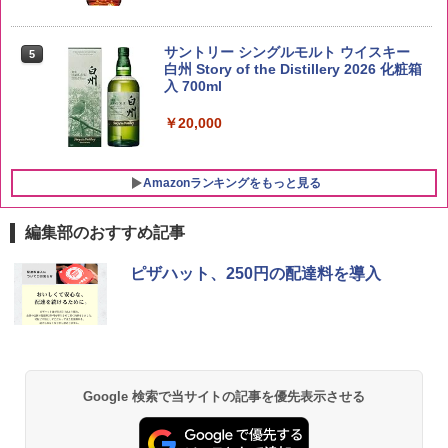
新潟県産新之助 無洗米 5kg 令和7年産
5
サントリー シングルモルト ウイスキー
5
白州 Story of the Distillery 2026 化粧箱
￥4,536
入 700ml
￥20,000
Amazonランキングをもっと見る
編集部のおすすめ記事
チキンラーメン どんぶり 85g×12個 日清
シャープ 過熱水蒸気 オーブンレンジ 26
ピザハット、250円の配達料を導入
1
1
食品 インスタント カップ麺
L コンベクション 2段調理 ホワイト RE-
SS26B-W
￥1,745
￥32,800
Google 検索で当サイトの記事を優先表示させる
【公式】ブタメン とんこつ味 35g×15個
2
[山善] スチームオーブンレンジ 25L 一人
| 業務用 夜食 カップラーメン ミニカップ
2
暮らし 二人暮らし フラットテーブル ス
麺 小腹 インスタント アウトドアにも ロ