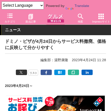
Powered by
Translate
グルメ Watch
店舗
ピザ
ドミノ・ピザ
カテゴリ
過去記事
検索
Impressサイト
ニュース
ドミノ・ピザが4月24日からサービス料撤廃、価格
に反映して分かりやすく
編集部：湯野康隆
2023年4月24日 11:28
リスト
2023年4月24日～