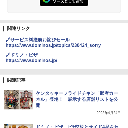
チーム調理 自動メニュー19種搭載 角皿
ーリングストック 大人買い おやつカン
付き ブラック MRK-F250TSV(B)
パニー
￥19,990
￥1,288
関連リンク
[山善] スチームオーブンレンジ 省エネ
国分 tabete だし麺 千葉県産はまぐりだ
3
3
🔗サービス料撤廃お詫びセール
高効率 15L 一人暮らし 二人暮らし スチ
し 塩らーめん 108g×10袋 保存食 備蓄
https://www.dominos.jp/topics/230424_sorry
ーム調理 フラットテーブル トースト機
能 自動メニュー33種 簡単お手入れ ブラ
￥2,293
🔗ドミノ・ピザ
ック YRZ-WF150TV(B)
https://www.dominos.jp/
￥26,800
カップヌードル カップヌードルPRO シ
4
関連記事
ーフードヌードル 高たんぱく&低糖質 さ
TOSHIBA(東芝) スチームオーブンレン
らに塩分控えめ 78g×12個
4
ジ 石窯ドーム ER-D80A(K) ブラック 25
ケンタッキーフライドチキン「武者カー
0℃ 1段調理 フラットテーブル 電子レン
￥2,989
ネル」登場！ 展示する店舗リストを公
ジ 赤外線センサー ノンフライ調理 簡単
開
お手入れ 小型 新生活 一人暮らし 二人暮
らし ファミリー
2023年4月24日
カップヌードル レギュラー 日清食品 カ
5
￥34,546
ップ麺 78g×20個
ドミノ・ピザ、ピザ2枚とサイド4品をセ