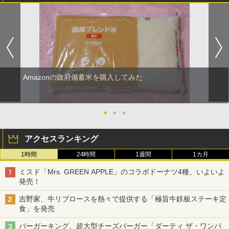
Amazonの政府備蓄米を購入してみた
●
●
●
アクセスランキング
1時間
24時間
1週間
1カ月
ミスド「Mrs. GREEN APPLE」のコラボドーナツ4種、いよいよ
発売！
吉野家、牛リブロースを熱々で提供する「極旨牛鉄板ステーキ定
食」を発売
バーガーキング、超大型チーズバーガー「ダーティ ザ・ワンパ