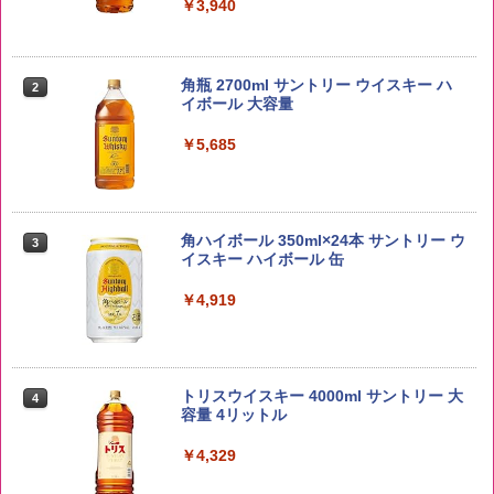
￥3,940
野沢農産 無洗米 青い流るる コシヒカリ
2
5kg 長野県産 令和7年産
角瓶 2700ml サントリー ウイスキー ハ
2
イボール 大容量
￥3,325
￥5,685
【在庫処分価格】ももたろう印 無洗米 5
3
kg 業務用 お米マイスターブレンド
角ハイボール 350ml×24本 サントリー ウ
3
イスキー ハイボール 缶
￥2,680
￥4,919
by Amazon あきたこまちブレンド 無洗
4
米 5kg
トリスウイスキー 4000ml サントリー 大
4
容量 4リットル
￥3,396
￥4,329