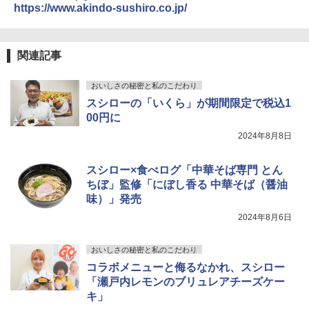
https://www.akindo-sushiro.co.jp/
￥26,130
トリスウイスキー 4000ml サントリー 大
4
カップヌードル カップヌードルPRO シ
4
容量 4リットル
ーフードヌードル 高たんぱく&低糖質 さ
関連記事
TOSHIBA(東芝) スチームオーブンレン
らに塩分控えめ 78g×12個
4
￥4,345
ジ 石窯ドーム ER-D80A(K) ブラック 25
おいしさの秘密と私のこだわり
0℃ 1段調理 フラットテーブル 電子レン
￥2,989
ジ 赤外線センサー ノンフライ調理 簡単
スシローの「いくら」が期間限定で税込1
お手入れ 小型 新生活 一人暮らし 二人暮
00円に
らし ファミリー
サントリー シングルモルト ウイスキー
2024年8月8日
5
マルちゃん マルちゃんZUBAAAN! 横浜
5
白州 Story of the Distillery 2026 化粧箱
￥34,546
家系醤油豚骨 3食パック 130g×3食
入 700ml
スシロー×食べログ「中華そば専門 とん
￥341
ちぼ」監修「にぼし香る 中華そば（醤油
￥20,000
味）」発売
シャープ ウォーターオーブン ヘルシオ
5
AX-XJ1-B ブラック 30L 2段調理 コンベ
2024年8月6日
クション トースト機能
￥44,800
おいしさの秘密と私のこだわり
コラボメニューと侮るなかれ、スシロー
「瀬戸内レモンのブリュレアチーズケー
キ」