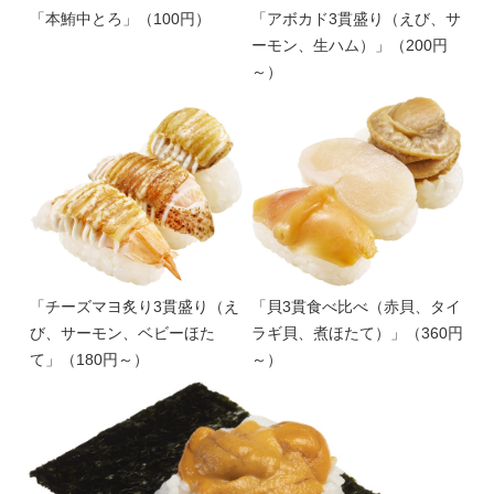
「本鮪中とろ」（100円）
「アボカド3貫盛り（えび、サ
ーモン、生ハム）」（200円
～）
「チーズマヨ炙り3貫盛り（え
「貝3貫食べ比べ（赤貝、タイ
び、サーモン、ベビーほた
ラギ貝、煮ほたて）」（360円
て」（180円～）
～）