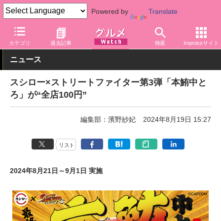
Powered by
Translate
グルメ Watch
店舗
寿司
スシロー
カテゴリ
過去記事
検索
Impressサイト
ニュース
スシロー×ストリートファイター第3弾「本鮪中と
ろ」が“全店100円”
編集部：濱野紗妃
2024年8月19日 15:27
リスト
2024年8月21日～9月1日 実施