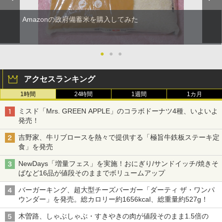
Amazonの政府備蓄米を購入してみた
●
●
●
アクセスランキング
1時間
24時間
1週間
1カ月
ミスド「Mrs. GREEN APPLE」のコラボドーナツ4種、いよいよ
発売！
吉野家、牛リブロースを熱々で提供する「極旨牛鉄板ステーキ定
食」を発売
NewDays「増量フェス」を実施！おにぎり/サンドイッチ/焼きそ
ばなど16品が値段そのままでボリュームアップ
バーガーキング、超大型チーズバーガー「ダーティ ザ・ワンパ
ウンダー」を発売。総カロリー約1656kcal、総重量約527g！
木曽路、しゃぶしゃぶ・すきやきの肉が値段そのまま1.5倍の