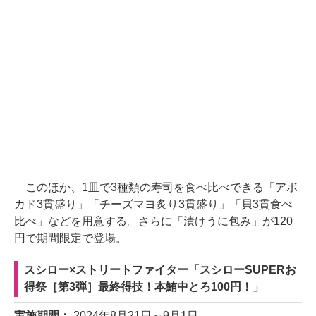
このほか、1皿で3種類の寿司を食べ比べできる「アボ
カド3貫盛り」「チーズマヨ炙り3貫盛り」「貝3貫食べ
比べ」などを用意する。さらに「漬けうに包み」が120
円で期間限定で登場。
スシロー×ストリートファイター「スシローSUPERお
得祭［第3弾］最終得技！本鮪中とろ100円！」
実施期間：
2024年8月21日～9月1日