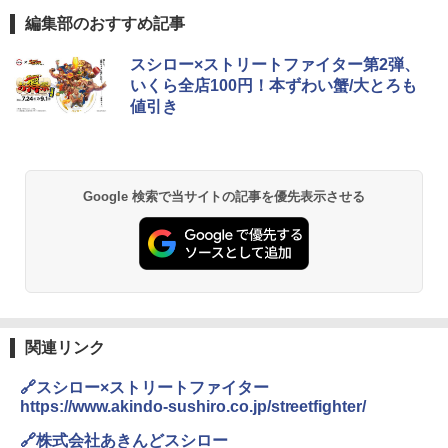
編集部のおすすめ記事
ブラックニッカ ニッカ Nikka ウィスキ
チキンラーメン どんぶり 85g×12個 日清
[山善] スチームオーブンレンジ 25L 一人
スシロー×ストリートファイター第2弾、
1
1
1
ー4000ml ブラックニッカクリア ウヰス
食品 インスタント カップ麺
暮らし 二人暮らし フラットテーブル ス
いくら全店100円！本ずわい蟹/大とろも
キー 【日本 アサヒ ウィスキー】 大容量
チーム調理 自動メニュー19種搭載 角皿
値引き
お得 4リットル
付き ブラック MRK-F250TSV(B)
￥1,939
￥4,356
￥22,800
【公式】ブタメン とんこつ味 35g×15個
2
Google 検索で当サイトの記事を優先表示させる
| 業務用 夜食 カップラーメン ミニカップ
角瓶 2700ml サントリー ウイスキー ハ
シャープ 過熱水蒸気 オーブンレンジ 26
麺 小腹 インスタント アウトドアにも ロ
2
2
イボール 大容量
L コンベクション 2段調理 ホワイト RE-
ーリングストック 大人買い おやつカン
SS26B-W
パニー
￥6,054
￥32,800
￥1,451
関連リンク
角ハイボール 350ml×24本 サントリー ウ
[山善] スチームオーブンレンジ 省エネ
3
国分 tabete だし麺 千葉県産はまぐりだ
3
3
イスキー ハイボール 缶
高効率 15L 一人暮らし 二人暮らし スチ
し 塩らーめん 108g×10袋 保存食 備蓄
🔗スシロー×ストリートファイター
ーム調理 フラットテーブル トースト機
https://www.akindo-sushiro.co.jp/streetfighter/
能 自動メニュー33種 簡単お手入れ ブラ
￥4,939
￥2,323
ック YRZ-WF150TV(B)
🔗株式会社あきんどスシロー