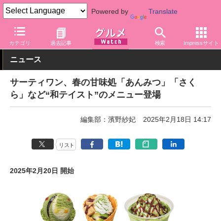
Powered by
Translate
グルメ Watch
店舗
ファストフード
サーティワン
カテゴリ
過去記事
検索
Impressサイト
ニュース
サーティワン、春の甘味処「あんみつ」「さく
ら」など“和テイスト”のメニュー登場
編集部：濱野紗妃
2025年2月18日 14:17
リスト
2025年2月20日 開始