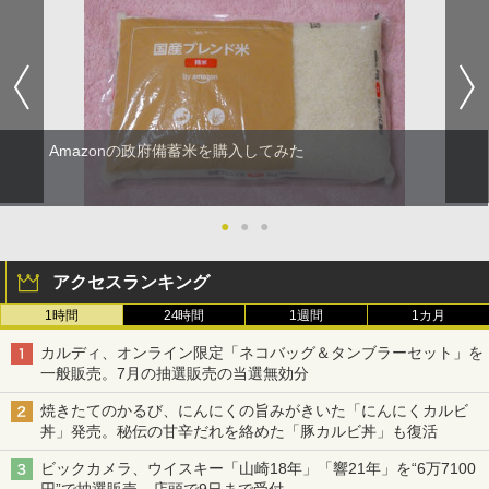
Amazonの政府備蓄米を購入してみた
●
●
●
アクセスランキング
1時間
24時間
1週間
1カ月
カルディ、オンライン限定「ネコバッグ＆タンブラーセット」を
一般販売。7月の抽選販売の当選無効分
焼きたてのかるび、にんにくの旨みがきいた「にんにくカルビ
丼」発売。秘伝の甘辛だれを絡めた「豚カルビ丼」も復活
ビックカメラ、ウイスキー「山崎18年」「響21年」を“6万7100