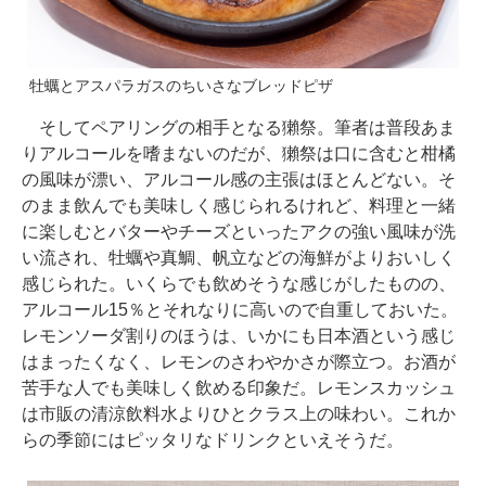
牡蠣とアスパラガスのちいさなブレッドピザ
そしてペアリングの相手となる獺祭。筆者は普段あま
りアルコールを嗜まないのだが、獺祭は口に含むと柑橘
の風味が漂い、アルコール感の主張はほとんどない。そ
のまま飲んでも美味しく感じられるけれど、料理と一緒
に楽しむとバターやチーズといったアクの強い風味が洗
い流され、牡蠣や真鯛、帆立などの海鮮がよりおいしく
感じられた。いくらでも飲めそうな感じがしたものの、
アルコール15％とそれなりに高いので自重しておいた。
レモンソーダ割りのほうは、いかにも日本酒という感じ
はまったくなく、レモンのさわやかさが際立つ。お酒が
苦手な人でも美味しく飲める印象だ。レモンスカッシュ
は市販の清涼飲料水よりひとクラス上の味わい。これか
らの季節にはピッタリなドリンクといえそうだ。