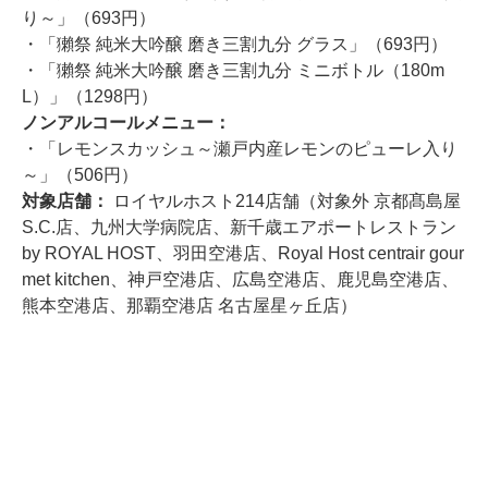
り～」（693円）
・「獺祭 純米大吟醸 磨き三割九分 グラス」（693円）
・「獺祭 純米大吟醸 磨き三割九分 ミニボトル（180m
L）」（1298円）
ノンアルコールメニュー：
・「レモンスカッシュ～瀬戸内産レモンのピューレ入り
～」（506円）
対象店舗：
ロイヤルホスト214店舗（対象外 京都髙島屋
S.C.店、九州大学病院店、新千歳エアポートレストラン
by ROYAL HOST、羽田空港店、Royal Host centrair gour
met kitchen、神戸空港店、広島空港店、鹿児島空港店、
熊本空港店、那覇空港店 名古屋星ヶ丘店）