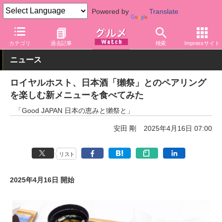
Powered by
Translate
グルメ Watch
店舗
レストラン
ロイヤルホスト
カテゴリ
過去記事
検索
Impressサイト
ニュース
ロイヤルホスト、日本酒「獺祭」とのペアリング
を楽しむ新メニューを食べてみた
「Good JAPAN 日本の恵みと獺祭と」
安田 剛
2025年4月16日 07:00
リスト
2025年4月16日 開始