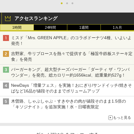
●
●
●
アクセスランキング
1時間
24時間
1週間
1カ月
ミスド「Mrs. GREEN APPLE」のコラボドーナツ4種、いよいよ
発売！
吉野家、牛リブロースを熱々で提供する「極旨牛鉄板ステーキ定
食」を発売
バーガーキング、超大型チーズバーガー「ダーティ ザ・ワンパ
ウンダー」を発売。総カロリー約1656kcal、総重量約527g！
NewDays「増量フェス」を実施！おにぎり/サンドイッチ/焼きそ
ばなど16品が値段そのままでボリュームアップ
木曽路、しゃぶしゃぶ・すきやきの肉が値段そのまま1.5倍の
「キソジナイト」を追加実施！水・日曜夜限定
もっと見る