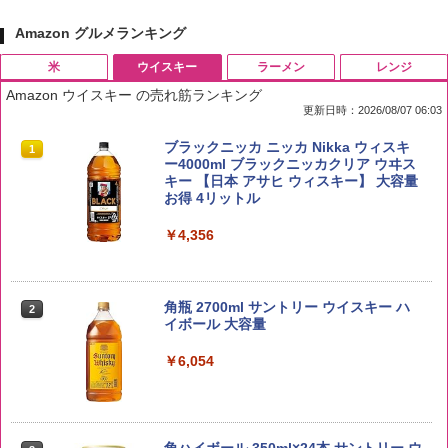
Amazon グルメランキング
米
ウイスキー
ラーメン
レンジ
Amazon ウイスキー の売れ筋ランキング
更新日時：2026/08/07 06:03
by Amazon 国産ブレンド米 精米 5kg
ブラックニッカ ニッカ Nikka ウィスキ
1
1
ー4000ml ブラックニッカクリア ウヰス
キー 【日本 アサヒ ウィスキー】 大容量
￥2,650
お得 4リットル
￥4,356
野沢農産 無洗米 青い流るる コシヒカリ
2
5kg 長野県産 令和7年産
角瓶 2700ml サントリー ウイスキー ハ
2
イボール 大容量
￥3,980
￥6,054
【在庫処分価格】ももたろう印 無洗米 5
3
kg 業務用 お米マイスターブレンド
角ハイボール 350ml×24本 サントリー ウ