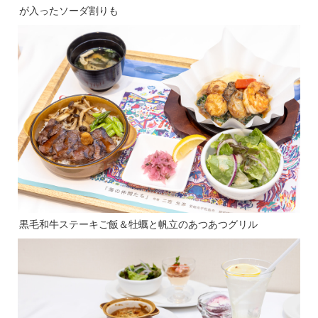
が入ったソーダ割りも
黒毛和牛ステーキご飯＆牡蠣と帆立のあつあつグリル