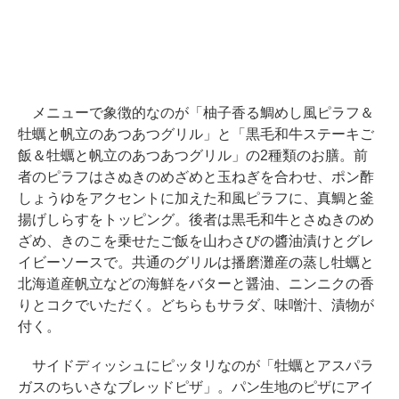
メニューで象徴的なのが「柚子香る鯛めし風ピラフ＆
牡蠣と帆立のあつあつグリル」と「黒毛和牛ステーキご
飯＆牡蠣と帆立のあつあつグリル」の2種類のお膳。前
者のピラフはさぬきのめざめと玉ねぎを合わせ、ポン酢
しょうゆをアクセントに加えた和風ピラフに、真鯛と釜
揚げしらすをトッピング。後者は黒毛和牛とさぬきのめ
ざめ、きのこを乗せたご飯を山わさびの醬油漬けとグレ
イビーソースで。共通のグリルは播磨灘産の蒸し牡蠣と
北海道産帆立などの海鮮をバターと醤油、ニンニクの香
りとコクでいただく。どちらもサラダ、味噌汁、漬物が
付く。
サイドディッシュにピッタリなのが「牡蠣とアスパラ
ガスのちいさなブレッドピザ」。パン生地のピザにアイ