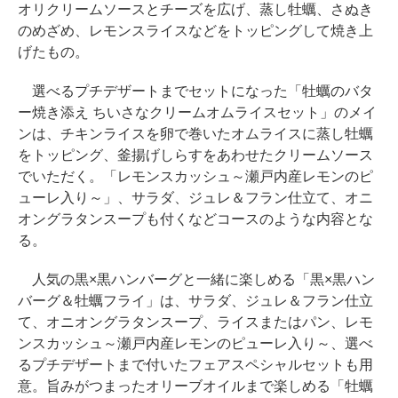
オリクリームソースとチーズを広げ、蒸し牡蠣、さぬき
のめざめ、レモンスライスなどをトッピングして焼き上
げたもの。
選べるプチデザートまでセットになった「牡蠣のバタ
ー焼き添え ちいさなクリームオムライスセット」のメイ
ンは、チキンライスを卵で巻いたオムライスに蒸し牡蠣
をトッピング、釜揚げしらすをあわせたクリームソース
でいただく。「レモンスカッシュ～瀬戸内産レモンのピ
ューレ入り～」、サラダ、ジュレ＆フラン仕立て、オニ
オングラタンスープも付くなどコースのような内容とな
る。
人気の黒×黒ハンバーグと一緒に楽しめる「黒×黒ハン
バーグ＆牡蠣フライ」は、サラダ、ジュレ＆フラン仕立
て、オニオングラタンスープ、ライスまたはパン、レモ
ンスカッシュ～瀬戸内産レモンのピューレ入り～、選べ
るプチデザートまで付いたフェアスペシャルセットも用
意。旨みがつまったオリーブオイルまで楽しめる「牡蠣