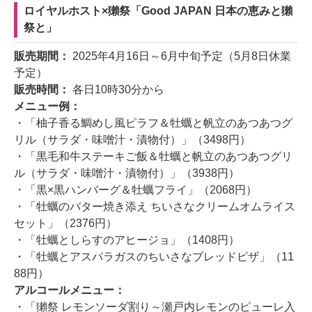
ロイヤルホスト×獺祭「Good JAPAN 日本の恵みと獺
祭と」
販売期間：
2025年4月16日～6月中旬予定（5月8日休業
予定）
販売時間：
各日10時30分から
メニュー例：
・「柚子香る鯛めし風ピラフ＆牡蠣と帆立のあつあつグ
リル（サラダ・味噌汁・漬物付）」（3498円）
・「黒毛和牛ステーキご飯＆牡蠣と帆立のあつあつグリ
ル（サラダ・味噌汁・漬物付）」（3938円）
・「黒×黒ハンバーグ＆牡蠣フライ」（2068円）
・「牡蠣のバター焼き添え ちいさなクリームオムライス
セット」（2376円）
・「牡蠣としらすのアヒージョ」（1408円）
・「牡蠣とアスパラガスのちいさなブレッドピザ」（11
88円）
アルコールメニュー：
・「獺祭 レモンソーダ割り～瀬戸内レモンのピューレ入