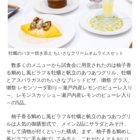
牡蠣のバター焼き添え ちいさなクリームオムライスセット
数多くのメニューから試食会に用意されたのは柚子香
る鯛めし風ピラフ＆牡蠣と帆立のあつあつグリル、牡蠣
とアスパラガスのちいさなブレッドピザ、獺祭 グラス、
獺祭 レモンソーダ割り～瀬戸内産レモンのピューレ入り
～、レモンスカッシュ～瀬戸内産レモンのピューレ入り
～の5品。
柚子香る鯛めし風ピラフ＆牡蠣と帆立のあつあつグリ
ルは人気の御膳形式で、メイン2品にサラダとみそ汁、
そして漬物が付くといった構成。まず、柚子香る鯛めし
風ピラフに手を伸ばしてみると、これがなんともおいし