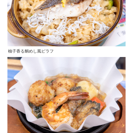
柚子香る鯛めし風ピラフ