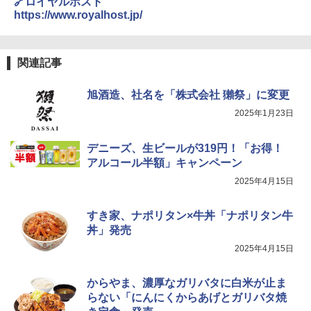
🔗ロイヤルホスト
￥26,130
https://www.royalhost.jp/
カップヌードル カップヌードルPRO シ
4
ーフードヌードル 高たんぱく&低糖質 さ
TOSHIBA(東芝) スチームオーブンレン
らに塩分控えめ 78g×12個
4
関連記事
ジ 石窯ドーム ER-D80A(K) ブラック 25
0℃ 1段調理 フラットテーブル 電子レン
￥2,989
旭酒造、社名を「株式会社 獺祭」に変更
ジ 赤外線センサー ノンフライ調理 簡単
お手入れ 小型 新生活 一人暮らし 二人暮
2025年1月23日
らし ファミリー
マルちゃん マルちゃんZUBAAAN! 横浜
5
￥34,546
家系醤油豚骨 3食パック 130g×3食
デニーズ、生ビールが319円！「お得！
アルコール半額」キャンペーン
￥341
2025年4月15日
シャープ ウォーターオーブン ヘルシオ
5
AX-XJ1-B ブラック 30L 2段調理 コンベ
すき家、ナポリタン×牛丼「ナポリタン牛
クション トースト機能
丼」発売
￥44,800
2025年4月15日
からやま、濃厚なガリバタに白米が止ま
らない「にんにくからあげとガリバタ焼