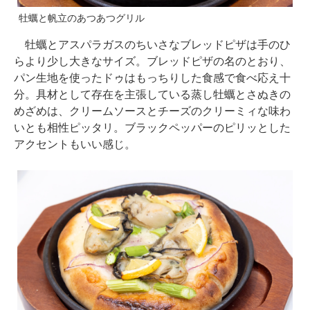
牡蠣と帆立のあつあつグリル
牡蠣とアスパラガスのちいさなブレッドピザは手のひ
らより少し大きなサイズ。ブレッドピザの名のとおり、
パン生地を使ったドゥはもっちりした食感で食べ応え十
分。具材として存在を主張している蒸し牡蠣とさぬきの
めざめは、クリームソースとチーズのクリーミィな味わ
いとも相性ピッタリ。ブラックペッパーのピリッとした
アクセントもいい感じ。