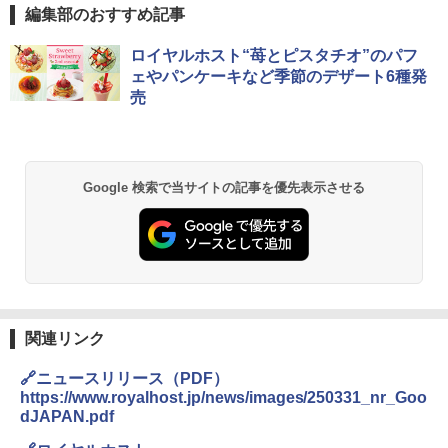
編集部のおすすめ記事
チキンラーメン どんぶり 85g×12個 日清
[山善] スチームオーブンレンジ 25L 一人
ロイヤルホスト“苺とピスタチオ”のパフ
1
1
食品 インスタント カップ麺
暮らし 二人暮らし フラットテーブル ス
ェやパンケーキなど季節のデザート6種発
チーム調理 自動メニュー19種搭載 角皿
売
付き ブラック MRK-F250TSV(B)
￥1,939
￥22,800
【公式】ブタメン とんこつ味 35g×15個
2
Google 検索で当サイトの記事を優先表示させる
| 業務用 夜食 カップラーメン ミニカップ
シャープ 過熱水蒸気 オーブンレンジ 26
麺 小腹 インスタント アウトドアにも ロ
2
L コンベクション 2段調理 ホワイト RE-
ーリングストック 大人買い おやつカン
SS26B-W
パニー
￥32,800
￥1,451
関連リンク
[山善] スチームオーブンレンジ 省エネ
国分 tabete だし麺 千葉県産はまぐりだ
3
3
高効率 15L 一人暮らし 二人暮らし スチ
し 塩らーめん 108g×10袋 保存食 備蓄
🔗ニュースリリース（PDF）
ーム調理 フラットテーブル トースト機
https://www.royalhost.jp/news/images/250331_nr_Goo
能 自動メニュー33種 簡単お手入れ ブラ
￥2,323
dJAPAN.pdf
ック YRZ-WF150TV(B)