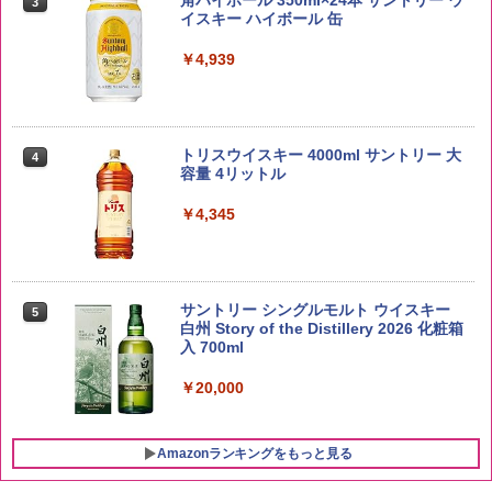
3
イスキー ハイボール 缶
￥2,680
￥4,939
by Amazon あきたこまちブレンド 無洗
4
米 5kg
トリスウイスキー 4000ml サントリー 大
4
容量 4リットル
￥3,396
￥4,345
by Amazon 新潟県産 新潟のお米 無洗米
5
5kg
サントリー シングルモルト ウイスキー
5
白州 Story of the Distillery 2026 化粧箱
入 700ml
￥3,274
￥20,000
Amazonランキングをもっと見る