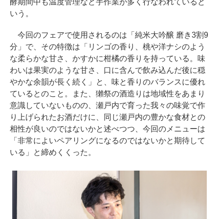
酵期間中も温度管理など手作業が多く行なわれていると
いう。
今回のフェアで使用されるのは「純米大吟醸 磨き3割9
分」で、その特徴は「リンゴの香り、桃や洋ナシのよう
な柔らかな甘さ、かすかに柑橘の香りを持っている。味
わいは果実のような甘さ、口に含んで飲み込んだ後に穏
やかな余韻が長く続く」と、味と香りのバランスに優れ
ているとのこと。また、獺祭の酒造りは地域性をあまり
意識していないものの、瀬戸内で育った我々の味覚で作
り上げられたお酒だけに、同じ瀬戸内の豊かな食材との
相性が良いのではないかと述べつつ、今回のメニューは
「非常によいペアリングになるのではないかと期待して
いる」と締めくくった。