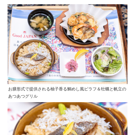
お膳形式で提供される柚子香る鯛めし風ピラフ＆牡蠣と帆立の
あつあつグリル