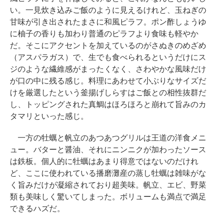
い。一見炊き込みご飯のように見えるけれど、玉ねぎの
甘味が引き出されたまさに和風ピラフ。ポン酢しょうゆ
に柚子の香りも加わり普通のピラフより食味も軽やか
だ。そこにアクセントを加えているのがさぬきのめざめ
（アスパラガス）で、生でも食べられるというだけにス
ジのような繊維感がまったくなく、さわやかな風味だけ
が口の中に残る感じ。料理にあわせて小ぶりなサイズだ
けを厳選したという釜揚げしらすはご飯との相性抜群だ
し、トッピングされた真鯛はほろほろと崩れて旨みのカ
タマリといった感じ。
一方の牡蠣と帆立のあつあつグリルは王道の洋食メニ
ュー。バターと醤油、それにニンニクが加わったソース
は鉄板。個人的に牡蠣はあまり得意ではないのだけれ
ど、ここに使われている播磨灘産の蒸し牡蠣は雑味がな
く旨みだけが凝縮されており超美味。帆立、エビ、野菜
類も美味しく驚いてしまった。ボリュームも満点で満足
できるハズだ。