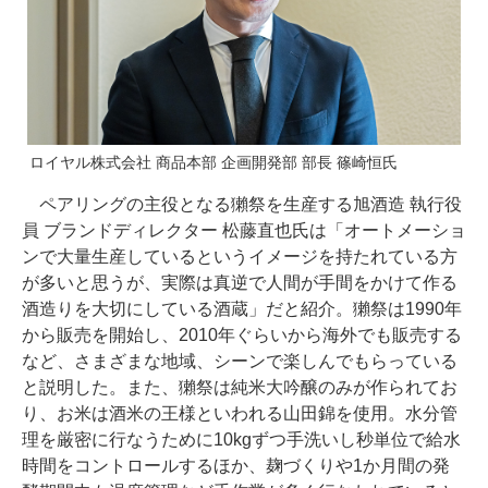
ロイヤル株式会社 商品本部 企画開発部 部長 篠崎恒氏
ペアリングの主役となる獺祭を生産する旭酒造 執行役
員 ブランドディレクター 松藤直也氏は「オートメーショ
ンで大量生産しているというイメージを持たれている方
が多いと思うが、実際は真逆で人間が手間をかけて作る
酒造りを大切にしている酒蔵」だと紹介。獺祭は1990年
から販売を開始し、2010年ぐらいから海外でも販売する
など、さまざまな地域、シーンで楽しんでもらっている
と説明した。また、獺祭は純米大吟醸のみが作られてお
り、お米は酒米の王様といわれる山田錦を使用。水分管
理を厳密に行なうために10kgずつ手洗いし秒単位で給水
時間をコントロールするほか、麹づくりや1か月間の発