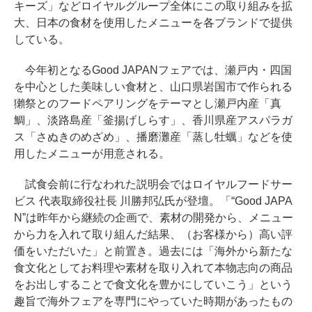
キーズ」などロイヤルグループ全体にこの取り組みを拡
大、日本の食材を使用したメニューを各ブランドで提供
している。
今年初となるGood JAPANフェアでは、瀬戸内・四国
を中心とした美味しい食材と、山口県岩国市で作られる
獺祭とのフードペアリングをテーマとし瀬戸内産「真
鯛」、淡路島産「釜揚げしらす」、香川県産アスパラガ
ス「さぬきのめざめ」、播磨灘産「蒸し牡蠣」などを使
用したメニューが用意される。
試食会前に行なわれた説明会ではロイヤルフードサー
ビス 代表取締役社長 川勝邦弘氏が登壇。「“Good JAPA
N”は昨年から継続の企画で、素材の開発から、メニュー
から力を入れて取り組んだ結果、（お客様から）高い評
価をいただいた」と前置き。過去には「海外から新たな
食文化としてお料理や素材を取り入れて本物志向の商品
をお出しすることで食文化を豊かにしていこう」という
趣旨で海外フェアを専門にやっていた時期があったもの