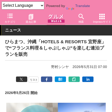
Powered by
Translate
グルメ Watch
地域
沖縄
カテゴリ
過去記事
検索
Impressサイト
ニュース
ひらまつ、沖縄「HOTELS & RESORTS 宜野座」
で“フランス料理＆しゃぶしゃぶ”を楽しむ連泊プ
ランを販売
野村シンヤ
2026年5月31日 07:00
リスト
2026年5月26日 開始