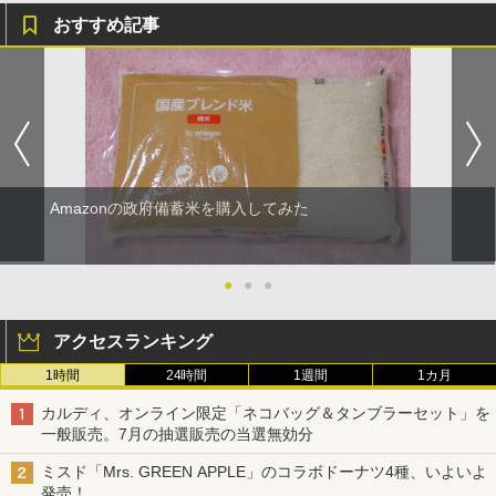
おすすめ記事
Amazonの政府備蓄米を購入してみた
●
●
●
アクセスランキング
1時間
24時間
1週間
1カ月
カルディ、オンライン限定「ネコバッグ＆タンブラーセット」を
一般販売。7月の抽選販売の当選無効分
ミスド「Mrs. GREEN APPLE」のコラボドーナツ4種、いよいよ
発売！