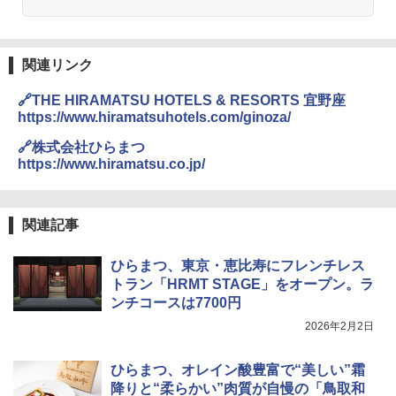
フライ調理 トースト スチームあたため
￥1,288
ワイドフラット庫内 簡単お手入れ
￥29,478
関連リンク
カップヌードル カップヌードルPRO シ
3
ーフードヌードル 高たんぱく&低糖質 さ
🔗THE HIRAMATSU HOTELS & RESORTS 宜野座
らに塩分控えめ 78g×12個
https://www.hiramatsuhotels.com/ginoza/
[山善] スチームオーブンレンジ 省エネ
3
高効率 15L 一人暮らし 二人暮らし スチ
￥3,248
🔗株式会社ひらまつ
ーム調理 フラットテーブル トースト機
https://www.hiramatsu.co.jp/
能 自動メニュー33種 簡単お手入れ ブラ
ック YRZ-WF150TV(B)
カップヌードル レギュラー 日清食品 カ
4
￥26,130
関連記事
ップ麺 78g×20個
￥3,475
ひらまつ、東京・恵比寿にフレンチレス
TOSHIBA(東芝) スチームオーブンレン
トラン「HRMT STAGE」をオープン。ラ
4
ジ 石窯ドーム ER-D80A(K) ブラック 25
ンチコースは7700円
0℃ 1段調理 フラットテーブル 電子レン
2026年2月2日
ジ 赤外線センサー ノンフライ調理 簡単
マルちゃん マルちゃんZUBAAAN! 横浜
5
お手入れ 小型 新生活 一人暮らし 二人暮
家系醤油豚骨 3食パック 130g×3食
らし ファミリー
ひらまつ、オレイン酸豊富で“美しい”霜
￥467
降りと“柔らかい”肉質が自慢の「鳥取和
￥34,546