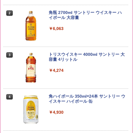
新潟ケンベイ【精米】新潟県産にじのき
2
らめき 5kg 令和7年産
角瓶 2700ml サントリー ウイスキー ハ
2
イボール 大容量
￥3,056
￥6,063
by Amazon あきたこまちブレンド 無洗
3
米 5kg
トリスウイスキー 4000ml サントリー 大
3
容量 4リットル
￥3,396
￥4,274
野沢農産 無洗米 青い流るる コシヒカリ
4
5kg 長野県産 令和7年産
角ハイボール 350ml×24本 サントリー ウ
4
イスキー ハイボール 缶
￥3,980
￥4,930
【在庫処分価格】ももたろう印 無洗米 5
5