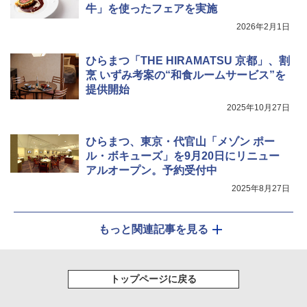
牛」を使ったフェアを実施
2026年2月1日
シャープ ウォーターオーブン ヘルシオ
5
AX-XJ1-B ブラック 30L 2段調理 コンベ
ひらまつ「THE HIRAMATSU 京都」、割
クション トースト機能
烹 いずみ考案の“和食ルームサービス”を
提供開始
￥44,800
2025年10月27日
ひらまつ、東京・代官山「メゾン ポー
ル・ボキューズ」を9月20日にリニュー
アルオープン。予約受付中
2025年8月27日
もっと関連記事を見る
トップページに戻る