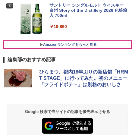
kg 業務用 お米マイスターブレンド
サントリー シングルモルト ウイスキー
5
白州 Story of the Distillery 2026 化粧箱
入 700ml
￥2,680
￥19,860
Amazonランキングをもっと見る
編集部のおすすめ記事
チキンラーメン どんぶり 85g×12個 日清
[山善] スチームオーブンレンジ 25L 一人
ひらまつ、都内18年ぶりの新店舗「HRM
1
1
食品 インスタント カップ麺
暮らし 二人暮らし フラットテーブル ス
T STAGE」に行ってみた。初のメニュー
チーム調理 自動メニュー19種搭載 角皿
「フライドポテト」は別格のおいしさ
付き ブラック MRK-F250TSV(B)
￥1,939
￥22,800
【公式】ブタメン とんこつ味 35g×15個
2
Google 検索で当サイトの記事を優先表示させる
| 業務用 夜食 カップラーメン ミニカップ
シャープ 過熱水蒸気 オーブンレンジ 23
麺 小腹 インスタント アウトドアにも ロ
2
L 1段調理 ブラック RE-WF232-B シンプ
ーリングストック 大人買い おやつカン
ル操作 コンパクト 一人暮らし 二人暮ら
パニー
し らくチン!（絶対湿度）センサー ノン