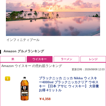
インフィニティプール
Amazon グルメランキング
米
ウイスキー
ラーメン
レンジ
Amazon ウイスキー の売れ筋ランキング
更新日時：2026/08/08 12:03
by Amazon 国産ブレンド米 精米 5kg
ブラックニッカ ニッカ Nikka ウィスキ
1
1
ー4000ml ブラックニッカクリア ウヰス
キー 【日本 アサヒ ウィスキー】 大容量
￥2,650
お得 4リットル
￥4,358