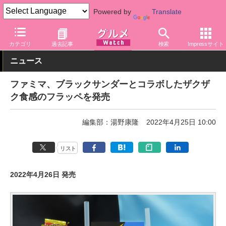
Powered by
Translate
グルメ Watch
店舗
コンビニ
ファミリーマート
カテゴリ
過去記事
検索
Impressサイト
ニュース
ファミマ、ブラックサンダーとコラボしたザクザ
ク食感のフラッペを発売
編集部：湯野康隆
2022年4月25日 10:00
リスト
2022年4月26日 発売