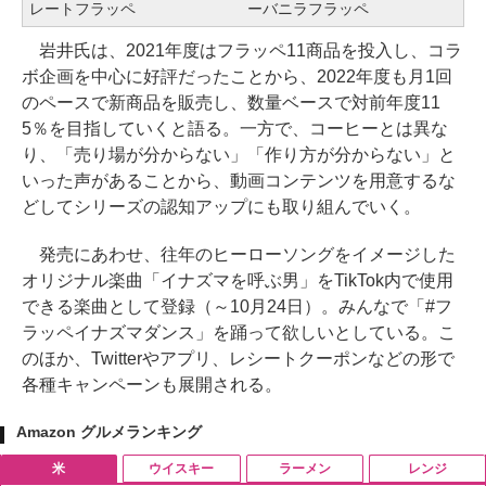
レートフラッペ
ーバニラフラッペ
岩井氏は、2021年度はフラッペ11商品を投入し、コラ
ボ企画を中心に好評だったことから、2022年度も月1回
のペースで新商品を販売し、数量ベースで対前年度11
5％を目指していくと語る。一方で、コーヒーとは異な
り、「売り場が分からない」「作り方が分からない」と
いった声があることから、動画コンテンツを用意するな
どしてシリーズの認知アップにも取り組んでいく。
発売にあわせ、往年のヒーローソングをイメージした
オリジナル楽曲「イナズマを呼ぶ男」をTikTok内で使用
できる楽曲として登録（～10月24日）。みんなで「#フ
ラッペイナズマダンス」を踊って欲しいとしている。こ
のほか、Twitterやアプリ、レシートクーポンなどの形で
各種キャンペーンも展開される。
Amazon グルメランキング
米
ウイスキー
ラーメン
レンジ