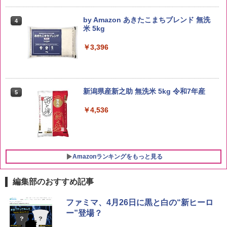
by Amazon あきたこまちブレンド 無洗
4
米 5kg
￥3,396
新潟県産新之助 無洗米 5kg 令和7年産
5
￥4,536
Amazonランキングをもっと見る
編集部のおすすめ記事
ブラックニッカ ニッカ Nikka ウィスキ
チキンラーメン どんぶり 85g×12個 日清
シャープ 過熱水蒸気 オーブンレンジ 26
ファミマ、4月26日に黒と白の“新ヒーロ
1
1
1
ー4000ml ブラックニッカクリア ウヰス
食品 インスタント カップ麺
L コンベクション 2段調理 ホワイト RE-
ー”登場？
キー 【日本 アサヒ ウィスキー】 大容量
SS26B-W