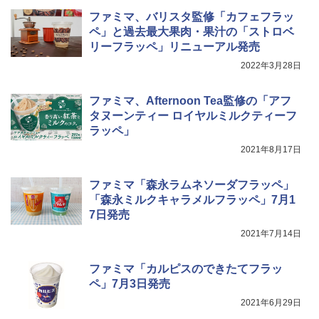
0℃ 1段調理 フラットテーブル 電子レン
￥2,989
ファミマ、バリスタ監修「カフェフラッ
ジ 赤外線センサー ノンフライ調理 簡単
ペ」と過去最大果肉・果汁の「ストロベ
お手入れ 小型 新生活 一人暮らし 二人暮
リーフラッペ」リニューアル発売
らし ファミリー
サントリー シングルモルト ウイスキー
5
カップヌードル レギュラー 日清食品 カ
2022年3月28日
5
白州 Story of the Distillery 2026 化粧箱
￥34,546
ップ麺 78g×20個
入 700ml
ファミマ、Afternoon Tea監修の「アフ
￥3,213
￥20,000
タヌーンティー ロイヤルミルクティーフ
シャープ ウォーターオーブン ヘルシオ
5
ラッペ」
AX-XJ1-B ブラック 30L 2段調理 コンベ
クション トースト機能
2021年8月17日
￥44,800
ファミマ「森永ラムネソーダフラッペ」
「森永ミルクキャラメルフラッペ」7月1
7日発売
2021年7月14日
ファミマ「カルピスのできたてフラッ
ペ」7月3日発売
2021年6月29日