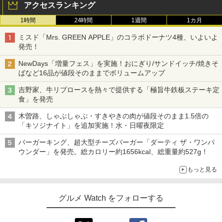
アクセスランキング
1時間
24時間
1週間
1カ月
ミスド「Mrs. GREEN APPLE」のコラボドーナツ4種、いよいよ
発売！
NewDays「増量フェス」を実施！おにぎり/サンドイッチ/焼きそ
ばなど16品が値段そのままでボリュームアップ
吉野家、牛リブロースを熱々で提供する「極旨牛鉄板ステーキ定
食」を発売
木曽路、しゃぶしゃぶ・すきやきの肉が値段そのまま1.5倍の
「キソジナイト」を追加実施！水・日曜夜限定
バーガーキング、超大型チーズバーガー「ダーティ ザ・ワンパ
ウンダー」を発売。総カロリー約1656kcal、総重量約527g！
もっと見る
グルメ Watch をフォローする