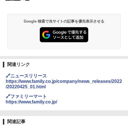
お得 4リットル
￥1,745
￥32,800
￥3,940
Google 検索で当サイトの記事を優先表示させる
【公式】ブタメン とんこつ味 35g×15個
2
[山善] スチームオーブンレンジ 25L 一人
| 業務用 夜食 カップラーメン ミニカップ
2
角瓶 2700ml サントリー ウイスキー ハ
暮らし 二人暮らし フラットテーブル ス
麺 小腹 インスタント アウトドアにも ロ
2
イボール 大容量
チーム調理 自動メニュー19種搭載 角皿
ーリングストック 大人買い おやつカン
付き ブラック MRK-F250TSV(B)
パニー
￥5,685
￥19,990
￥1,288
関連リンク
角ハイボール 350ml×24本 サントリー ウ
[山善] スチームオーブンレンジ 省エネ
3
国分 tabete だし麺 千葉県産はまぐりだ
3
3
🔗ニュースリリース
イスキー ハイボール 缶
高効率 15L 一人暮らし 二人暮らし スチ
し 塩らーめん 108g×10袋 保存食 備蓄
https://www.family.co.jp/company/news_releases/2022
ーム調理 フラットテーブル トースト機
/20220425_01.html
能 自動メニュー33種 簡単お手入れ ブラ
￥4,919
￥2,293
ック YRZ-WF150TV(B)
🔗ファミリーマート
https://www.family.co.jp/
￥26,800
トリスウイスキー 4000ml サントリー 大
4
カップヌードル カップヌードルPRO シ
4
容量 4リットル
ーフードヌードル 高たんぱく&低糖質 さ
関連記事
TOSHIBA(東芝) スチームオーブンレン
らに塩分控えめ 78g×12個
4
￥4,329
ジ 石窯ドーム ER-D80A(K) ブラック 25