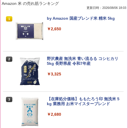
Amazon 米 の売れ筋ランキング
更新日時：2026/08/06 18:03
by Amazon 国産ブレンド米 精米 5kg
1
￥2,650
野沢農産 無洗米 青い流るる コシヒカリ
2
5kg 長野県産 令和7年産
￥3,325
【在庫処分価格】ももたろう印 無洗米 5
3
kg 業務用 お米マイスターブレンド
￥2,680