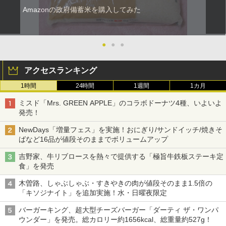
Amazonの政府備蓄米を購入してみた
●
●
●
アクセスランキング
1時間
24時間
1週間
1カ月
ミスド「Mrs. GREEN APPLE」のコラボドーナツ4種、いよいよ
発売！
NewDays「増量フェス」を実施！おにぎり/サンドイッチ/焼きそ
ばなど16品が値段そのままでボリュームアップ
吉野家、牛リブロースを熱々で提供する「極旨牛鉄板ステーキ定
食」を発売
木曽路、しゃぶしゃぶ・すきやきの肉が値段そのまま1.5倍の
「キソジナイト」を追加実施！水・日曜夜限定
バーガーキング、超大型チーズバーガー「ダーティ ザ・ワンパ
ウンダー」を発売。総カロリー約1656kcal、総重量約527g！