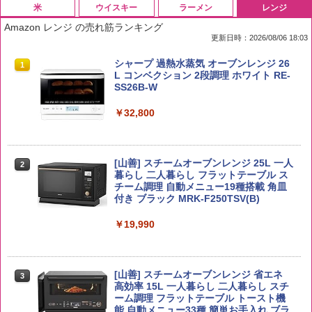
米
ウイスキー
ラーメン
レンジ
Amazon レンジ の売れ筋ランキング
更新日時：2026/08/06 18:03
by Amazon 国産ブレンド米 精米 5kg
ブラックニッカ ニッカ Nikka ウィスキ
チキンラーメン どんぶり 85g×12個 日清
シャープ 過熱水蒸気 オーブンレンジ 26
1
1
1
1
ー4000ml ブラックニッカクリア ウヰス
食品 インスタント カップ麺
L コンベクション 2段調理 ホワイト RE-
キー 【日本 アサヒ ウィスキー】 大容量
SS26B-W
￥2,650
お得 4リットル
￥1,745
￥32,800
￥3,940
【公式】ブタメン とんこつ味 35g×15個
2
野沢農産 無洗米 青い流るる コシヒカリ
[山善] スチームオーブンレンジ 25L 一人
2
| 業務用 夜食 カップラーメン ミニカップ
2
5kg 長野県産 令和7年産
角瓶 2700ml サントリー ウイスキー ハ
暮らし 二人暮らし フラットテーブル ス
麺 小腹 インスタント アウトドアにも ロ
2
イボール 大容量
チーム調理 自動メニュー19種搭載 角皿
ーリングストック 大人買い おやつカン
付き ブラック MRK-F250TSV(B)
￥3,325
パニー
￥5,685
￥19,990
￥1,288
【在庫処分価格】ももたろう印 無洗米 5
3
kg 業務用 お米マイスターブレンド
角ハイボール 350ml×24本 サントリー ウ
[山善] スチームオーブンレンジ 省エネ
3
国分 tabete だし麺 千葉県産はまぐりだ
3
3
イスキー ハイボール 缶
高効率 15L 一人暮らし 二人暮らし スチ
し 塩らーめん 108g×10袋 保存食 備蓄
￥2,680
ーム調理 フラットテーブル トースト機
能 自動メニュー33種 簡単お手入れ ブラ
￥4,919