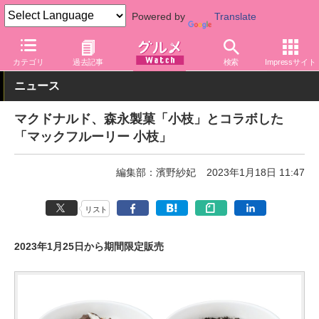
Powered by
Translate
グルメ Watch
店舗
ファストフード
マクドナルド
カテゴリ
過去記事
検索
Impressサイト
ニュース
マクドナルド、森永製菓「小枝」とコラボした
「マックフルーリー 小枝」
編集部：濱野紗妃
2023年1月18日 11:47
リスト
2023年1月25日から期間限定販売