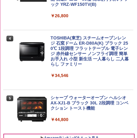
￥2,293
ック YRZ-WF150TV(B)
￥26,800
by Amazon あきたこまちブレンド 無洗
4
米 5kg
トリスウイスキー 4000ml サントリー 大
4
カップヌードル カップヌードルPRO シ
4
容量 4リットル
ーフードヌードル 高たんぱく&低糖質 さ
￥3,396
TOSHIBA(東芝) スチームオーブンレン
らに塩分控えめ 78g×12個
4
￥4,329
ジ 石窯ドーム ER-D80A(K) ブラック 25
0℃ 1段調理 フラットテーブル 電子レン
￥2,989
ジ 赤外線センサー ノンフライ調理 簡単
お手入れ 小型 新生活 一人暮らし 二人暮
新潟県産新之助 無洗米 5kg 令和7年産
らし ファミリー
5
サントリー シングルモルト ウイスキー
5
カップヌードル レギュラー 日清食品 カ
5
白州 Story of the Distillery 2026 化粧箱
￥4,536
￥34,546
ップ麺 78g×20個
入 700ml
￥3,213
￥20,000
シャープ ウォーターオーブン ヘルシオ
5
AX-XJ1-B ブラック 30L 2段調理 コンベ
クション トースト機能
￥44,800
Amazonランキングをもっと見る