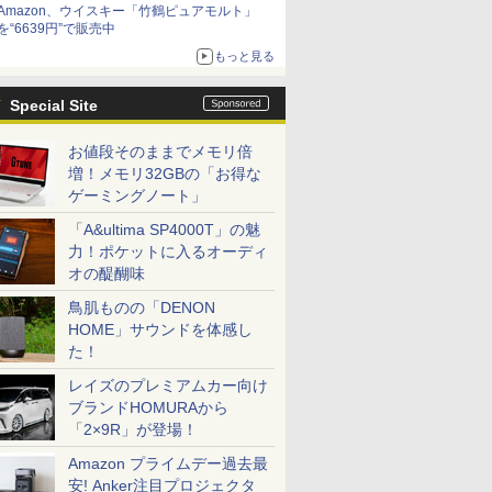
Amazon、ウイスキー「竹鶴ピュアモルト」
を“6639円”で販売中
もっと見る
Special Site
お値段そのままでメモリ倍
増！メモリ32GBの「お得な
ゲーミングノート」
「A&ultima SP4000T」の魅
力！ポケットに入るオーディ
オの醍醐味
鳥肌ものの「DENON
HOME」サウンドを体感し
た！
レイズのプレミアムカー向け
ブランドHOMURAから
「2×9R」が登場！
Amazon プライムデー過去最
安! Anker注目プロジェクタ