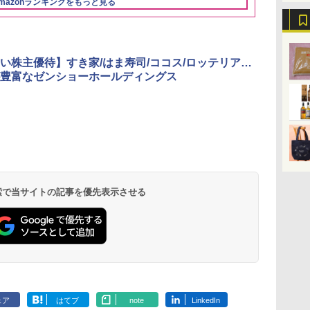
mazonランキングをもっと見る
パ
3
4
5
6
い株主優待】すき家/はま寿司/ココス/ロッテリア…
豊富なゼンショーホールディングス
 オ
[山善] スチームオーブ
TOSHIBA(東芝) スチ
シャープ ウォーターオ
パナソニック
段
ンレンジ 省エネ 高効率
ームオーブンレンジ 石
ーブン ヘルシオ AX-
レンジ スチー
15L 一人暮らし 二人暮
窯ドーム ER-D80A(K)
XJ1-B ブラック 30L 2
ロ 最高峰モデル
操作
らし スチーム調理 フラ
ブラック 250℃ 1段調
段調理 コンベクション
段 おまかせグ
 検索で当サイトの記事を優先表示させる
￥26,130
￥34,546
￥44,800
￥116,700
し
ットテーブル トースト
理 フラットテーブル
トースト機能
細・64眼ス
!
機能 自動メニュー33種
電子レンジ 赤外線セン
サー 時短料理
ー
簡単お手入れ ブラック
サー ノンフライ調理
携 ブラック N
ス
YRZ-WF150TV(B)
簡単お手入れ 小型 新
UBS10D-K
 ワ
生活 一人暮らし 二人
単
暮らし ファミリー
ェア
はてブ
note
LinkedIn