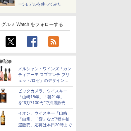
ー3モデルを使ってみた
グルメ Watch をフォローする
新記事
メルシャン・ワインズ「カン
ティアーモ スプマンテ ブリ
ュット/ロゼ」のデザインを
リニューアル。ハーフボトル
ビックカメラ、ウイスキー
も登場
「山崎18年」「響21年」
を“6万7100円”で抽選販売。
店頭で9日まで受付
イオン、ウイスキー「山崎」
「白州」「響」など7種を抽
選販売。応募は本日20時まで