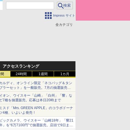
Impress サイト
全カテゴリ
アクセスランキング
時間
24時間
1週間
1カ月
カルディ、オンライン限定「ネコバッグ＆タン
ブラーセット」を一般販売。7月の抽選販売の
当選無効分
イオン、ウイスキー「山崎」「白州」「響」な
ど7種を抽選販売。応募は本日20時まで
ミスド「Mrs. GREEN APPLE」のコラボドーナ
ツ4種、いよいよ発売！
ビックカメラ、ウイスキー「山崎18年」「響21
年」を“6万7100円”で抽選販売。店頭で9日まで
受付