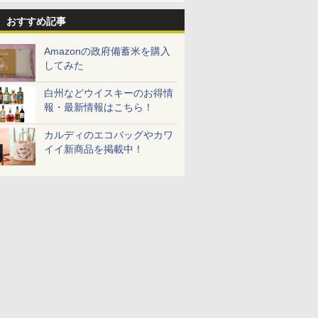
おすすめ記事
Amazonの政府備蓄米を購入
7
8
9
10
してみた
白州などウイスキーのお得情
報・最新情報はこちら！
カルディのエコバッグやカワ
イイ新商品を掲載中！
 オーブン
日立 過熱水蒸気 オーブ
コンフィー(COMFEE')
ER-D3000B-K(グラン
ER-D70B
ム ビスト
ンレンジ ヘルシーシェ
スチームオーブンレン
ブラック) 石窯ドーム
石窯ドーム
 30L 2
フ 31L MRO-S8C W ホ
ジ 25L フラットテーブ
過熱水蒸気オーブンレ
ンジ 26L
リル 高精
ワイト 重量センサー
ル 発酵・トースト機能
ンジ 30L
￥39,837
￥19,780
￥56,800
￥26,961
ピードセン
250℃1段式ワイドオー
オートメニュー23種 オ
 スマホ連
ブン
ーブン～250℃ レンジ
E-
~1000W高出力 全国対
応 ヘルツフリー カップ
スチーム調理 予熱対応
自動脱臭 消音モード
【2年メーカー保証】
ブラック CF-EA261-
BK