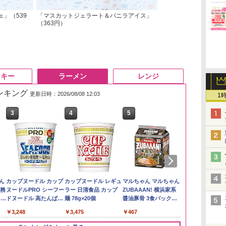
」（539
「マスカットジェラート＆バニラアイス」
（363円）
スキー
ラーメン
レンジ
ランキング
更新日時：2026/08/08 12:03
1
3
3
3
4
4
4
5
5
5
6
6
6
】
リ
ん
by Amazon あきたこ
トリスウイスキー
カップヌードル カップ
野沢農産 無洗米 青い
角ハイボール
カップヌードル レギュ
【在庫処分価格】もも
サントリー シングルモ
マルちゃん マルちゃん
新潟県産新之
【数量限定】
国分 tabete
め
ボー
業務
まちブレンド 無洗米
4000ml サントリー 大
ヌードルPRO シーフー
流るる コシヒカリ 5kg
350ml×24本 サントリ
ラー 日清食品 カップ
たろう印 無洗米 5kg
ルト ウイスキー 白州
ZUBAAAN! 横浜家系
5kg 令和7年
ザ・バレル 
葉県産はまぐ
メン
5kg
容量 4リットル
ドヌードル 高たんぱく
長野県産 令和7年産
ー ウイスキー ハイボ
麺 78g×20個
業務用 お米マイスター
Story of the Distillery
醤油豚骨 3食パック
スキー500ml 
らーめん 108g
￥2,772
イン
&低糖質 さらに塩分控
ール 缶
ブレンド
2026 化粧箱入 700ml
130g×3食
日本 500ml 
存食 備蓄
￥3,396
￥4,274
￥3,248
￥3,980
￥4,930
￥3,475
￥2,680
￥19,860
￥467
￥4,402
￥2,323
に
えめ 78g×12個
フト プレゼン
ク
に】