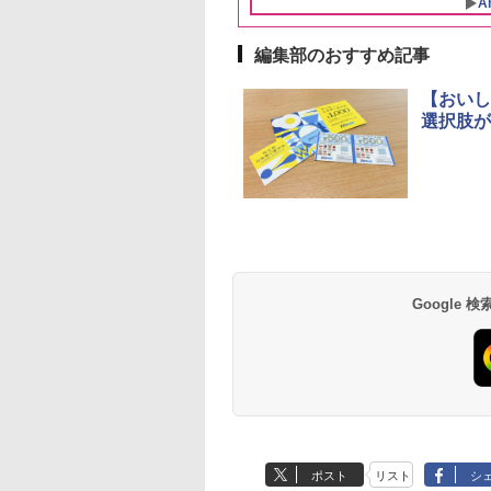
A
トル
大人買い おやつカン
ニー
編集部のおすすめ記事
10
1
2
【おいし
選択肢が
D3000B-K(グラン
ER-D70B-W ホワイト
[山善] スチームオーブ
シャープ 過熱水蒸気
ック) 石窯ドーム
石窯ドーム オーブンレ
ンレンジ 25L 一人暮ら
ーブンレンジ 23L 1
水蒸気オーブンレ
ンジ 26L
し 二人暮らし フラット
調理 ブラック RE-
30L
テーブル スチーム調理
WF232-B シンプル
Google
,800
￥26,961
￥22,800
￥29,478
自動メニュー19種搭載
コンパクト 一人暮ら
角皿付き ブラック
二人暮らし らくチン
MRK-F250TSV(B)
（絶対湿度）センサ
ノンフライ調理 トー
ト スチームあたため
イドフラット庫内 簡
お手入れ
ポスト
リスト
シ