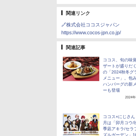
関連リンク
🔗株式会社ココスジャパン
https://www.cocos-jpn.co.jp/
関連記事
ココス、旬の味
ザートが盛りだ
の「2024秋冬グ
メニュー」。包
ハンバーグの新
ーも登場
2024
ココス×にじさん
月は「卯月コウ/
季凪アキラ/セラ
ズルガーデン」1