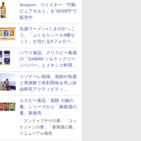
Amazon、ウイスキー「竹鶴
ピュアモルト」を“6639円”で
販売中
丸源ラーメン×くまのがっこ
う、「ぷくもりシール4種セ
ット」が当たるXフォロー＆
リポストキャンペーン実施
ハウス食品、クリスピー食感
の「GABAN ソルティグリー
ンペパー」とメキシコ料理に
合う「GABAN チポトレペパ
リゾナーレ熱海、漁師や魚屋
ー」発売
と実体験で未利用魚を学ぶ自
由研究アクティビティ
「Fisherman's Academy」を
エスビー食品「菜館 小鍋の
実施中
素」シリーズから「麻辣湯の
素」新発売
「スンドゥブチゲの素」「ユッ
ケジャンの素」「参鶏湯の素」
リニューアル発売