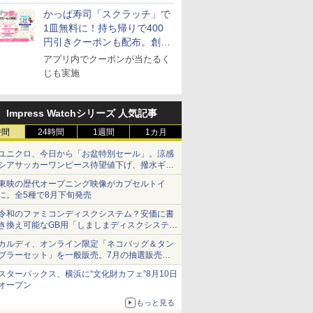
可能
かっぱ寿司「スクラッチ」で
1皿無料に！持ち帰りで400
円引きクーポンも配布。創業
祭特別企画第4弾
アプリ内でクーポンが当たるく
じも実施
Impress Watchシリーズ 人気記事
時間
24時間
1週間
1カ月
ユニクロ、今日から「お盆特別セール」。涼感
7
7
7
8
8
8
9
9
9
10
10
10
シアサッカーワンピース待望値下げ、撥水ギア
ショーツは1990円に
東映の歴代オープニング映像がカプセルトイ
に。全5種で8月下旬発売
令和のファミコンディスクシステム？安価に書
き換え可能なGB用「しましまディスクシステ
ム」
カルディ、オンライン限定「ネコバッグ＆タン
助 無洗米
フロム・
 だし麺 千
by Amazon 新潟県産
サントリー シングルモ
カップヌードル カップ
フクテイライス【白
甲州韮崎 オリジナル ブ
カップヌードル パクチ
by Amazon 秋田県産
ティーチャーズ ハイラ
人気 カップ麺 12種類
新潟県産コ
サントリー
一蘭 ラー
ブラーセット」を一般販売。7月の抽選販売の
産
モルトウイ
りだし 塩
新潟のお米 無洗米 5kg
ルト ウイスキー 山崎
ヌードルPRO しょうゆ
米】北東北産 お米 米
レンド ウイスキー 4リ
ー香るトムヤムクンヌ
あきたこまち 無洗米
ンドクリーム 4000ml
詰め合わせ セット 12
㎏) 精米 
＜角＞ 業
麺ストレート
当選無効分
スターバックス、横浜に“文化財カフェ”8月10日
アサヒ [
×10袋 保
Story of the Distillery
高たんぱく&低糖質 さ
あきたこまち 令和7年
ットル 日本 大容量
ードル [世界三大スー
5kg 令和7年産 産地精
サントリー スコッチ
個アソート
米のたかさ
ットボトル 
645g
￥3,274
オープン
]【中元 ギ
2026 化粧箱入 700ml
らに塩分控えめ
産 (5kg)
4000ml 4L
プ] 日清食品 カップ麺
米
ウイスキー 4リットル
5000ml 5l
￥23,000
￥3,103
￥3,300
￥3,725
￥2,594
￥3,497
￥6,395
￥2,250
￥3,893
￥10,490
￥2,091
ト 贈り物
75g×12個
75g×12個
大容量
もっと見る