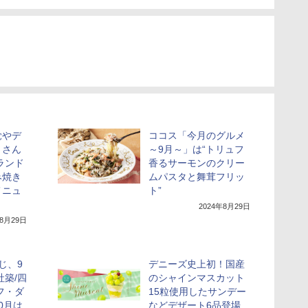
覚やデ
ココス「今月のグルメ
くさん
～9月～」は“トリュフ
ランド
香るサーモンのクリー
み焼き
ムパスタと舞茸フリッ
メニュ
ト”
2024年8月29日
年8月29日
じ、9
デニーズ史上初！国産
社築/四
のシャインマスカット
フ・ダ
15粒使用したサンデー
0月は
などデザート6品登場