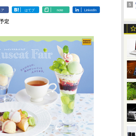
ェア
はてブ
note
LinkedIn
売予定