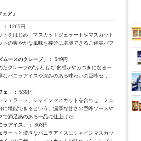
フェア」
」：
1265円
トをはじめ、マスカットジェラートやマスカット
ットの爽やかな風味を存分に堪能できるご褒美パフ
ズムースのクレープ」：
649円
たクレープの“ふわもち”食感がやみつきになる一
厚なバニラアイスや深みのある味わいの巨峰ゼリ
フェ」：
539円
ジェラート、シャインマスカットを合わせ、ミニ
分に堪能できるという。濃厚な甘さの巨峰ソースや
プで満足感のある一品に仕上げた。
ニラアイス」：
363円
ラートと濃厚なバニラアイスにシャインマスカッ