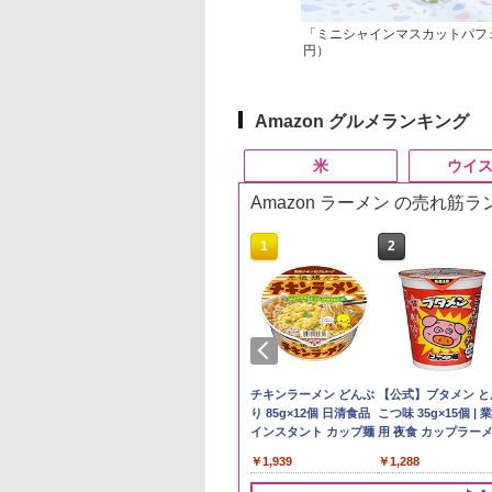
「ミニシャインマスカットパフェ
円）
Amazon グルメランキング
米
ウイ
Amazon ラーメン の売れ筋
10
10
10
1
1
1
2
2
2
 Amazon 秋田県産
ーチャーズ ハイラ
 カップ麺 12種類
新潟県産コシヒカリ (5
サントリー 角瓶 特製
一蘭 ラーメン 博多細
by Amazon 国産ブレ
ブラックニッカ ニッカ
チキンラーメン どんぶ
新潟ケンベイ【精米
角瓶 2700ml サント
【公式】ブタメン と
たこまち 無洗米
クリーム 4000ml
合わせ セット 12
㎏) 精米 令和7年産 お
＜角＞ 業務店専用 ペ
麺ストレート (5食)
ンド米 精米 5kg
Nikka ウィスキー
り 85g×12個 日清食品
新潟県産にじのきら
ー ウイスキー ハイ
こつ味 35g×15個 | 
g 令和7年産 産地精
トリー スコッチ
ソート
米のたかさか
ットボトル 40度
645g
4000ml ブラックニッ
インスタント カップ麺
き 5kg 令和7年産
ル 大容量
用 夜食 カップラー
￥2,650
スキー 4リットル
5000ml 5l
カクリア ウヰスキー
ミニカップ麺 小腹 
497
395
250
￥3,893
￥10,490
￥2,091
￥4,358
￥1,939
￥3,056
￥6,063
￥1,288
量
【日本 アサヒ ウィスキ
スタント アウトドア
ー】 大容量 お得 4リッ
も ローリングストッ