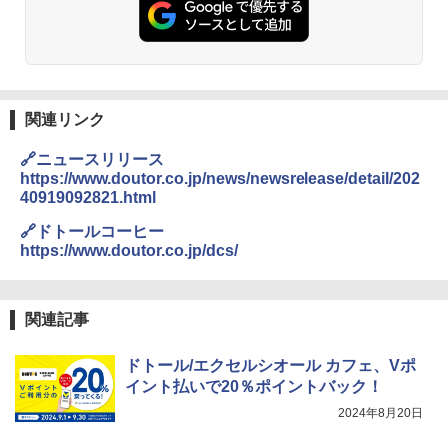
チーム調理 自動メニュー19種搭載 角皿
付き ブラック MRK-F250TSV(B)
￥19,990
関連リンク
[山善] スチームオーブンレンジ 省エネ
3
高効率 15L 一人暮らし 二人暮らし スチ
🔗ニュースリリース
ーム調理 フラットテーブル トースト機
https://www.doutor.co.jp/news/newsrelease/detail/202
能 自動メニュー33種 簡単お手入れ ブラ
40919092821.html
ック YRZ-WF150TV(B)
🔗ドトールコーヒー
￥26,800
https://www.doutor.co.jp/dcs/
TOSHIBA(東芝) スチームオーブンレン
4
関連記事
ジ 石窯ドーム ER-D80A(K) ブラック 25
0℃ 1段調理 フラットテーブル 電子レン
ドトール/エクセルシオール カフェ、Vポ
ジ 赤外線センサー ノンフライ調理 簡単
お手入れ 小型 新生活 一人暮らし 二人暮
イント払いで20％ポイントバック！
らし ファミリー
2024年8月20日
￥34,546