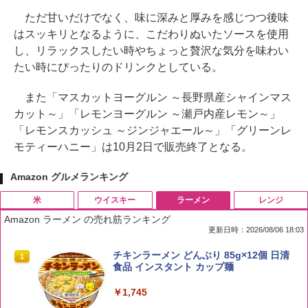
ただ甘いだけでなく、味に深みと厚みを感じつつ後味
はスッキリとなるように、こだわりぬいたソースを使用
し、リラックスしたい時やちょっと贅沢な気分を味わい
たい時にぴったりのドリンクとしている。
また「マスカットヨーグルン ～長野県産シャインマス
カット～」「レモンヨーグルン ～瀬戸内産レモン～」
「レモンスカッシュ ～ジンジャエール～」「グリーンレ
モティーハニー」は10月2日で販売終了となる。
Amazon グルメランキング
米
ウイスキー
ラーメン
レンジ
Amazon ラーメン の売れ筋ランキング
更新日時：2026/08/06 18:03
by Amazon 国産ブレンド米 精米 5kg
ブラックニッカ ニッカ Nikka ウィスキ
チキンラーメン どんぶり 85g×12個 日清
1
1
1
ー4000ml ブラックニッカクリア ウヰス
食品 インスタント カップ麺
キー 【日本 アサヒ ウィスキー】 大容量
￥2,650
お得 4リットル
￥1,745