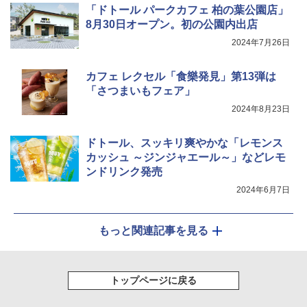
「ドトール パークカフェ 柏の葉公園店」
8月30日オープン。初の公園内出店
シャープ ウォーターオーブン ヘルシオ
2024年7月26日
5
AX-XJ1-B ブラック 30L 2段調理 コンベ
クション トースト機能
カフェ レクセル「食樂発見」第13弾は
￥44,800
「さつまいもフェア」
2024年8月23日
ドトール、スッキリ爽やかな「レモンス
カッシュ ～ジンジャエール～」などレモ
ンドリンク発売
2024年6月7日
もっと関連記事を見る
トップページに戻る