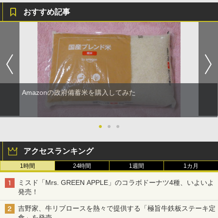
おすすめ記事
Amazonの政府備蓄米を購入してみた
●
●
●
アクセスランキング
1時間
24時間
1週間
1カ月
ミスド「Mrs. GREEN APPLE」のコラボドーナツ4種、いよいよ
発売！
吉野家、牛リブロースを熱々で提供する「極旨牛鉄板ステーキ定
食」を発売