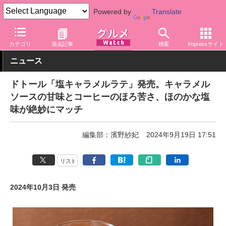
Powered by
Translate
グルメ Watch
店舗
カフェ
ドトール
カテゴリ
過去記事
検索
Impressサイト
ニュース
ドトール「塩キャラメルラテ」発売。キャラメル
ソースの甘味とコーヒーのほろ苦さ、ほのかな塩
味が絶妙にマッチ
編集部：濱野紗妃
2024年9月19日 17:51
リスト
2024年10月3日 発売