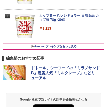
新潟県産新之助 無洗米 5kg 令和7年産
5
サントリー シングルモルト ウイスキー
5
カップヌードル レギュラー 日清食品 カ
5
白州 Story of the Distillery 2026 化粧箱
￥4,536
ップ麺 78g×20個
入 700ml
￥3,213
￥20,000
Amazonランキングをもっと見る
編集部のおすすめ記事
シャープ 過熱水蒸気 オーブンレンジ 26
ドトール、シーフードの「ミラノサンド
1
L コンベクション 2段調理 ホワイト RE-
B」定番人気「ミルクレープ」などリニ
SS26B-W
ューアル
￥32,800
Google 検索で当サイトの記事を優先表示させる
[山善] スチームオーブンレンジ 25L 一人
2
暮らし 二人暮らし フラットテーブル ス