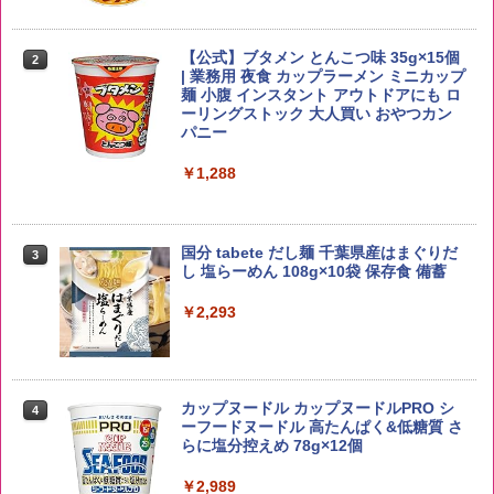
￥3,940
【公式】ブタメン とんこつ味 35g×15個
2
野沢農産 無洗米 青い流るる コシヒカリ
2
| 業務用 夜食 カップラーメン ミニカップ
5kg 長野県産 令和7年産
角瓶 2700ml サントリー ウイスキー ハ
麺 小腹 インスタント アウトドアにも ロ
2
イボール 大容量
ーリングストック 大人買い おやつカン
￥3,325
パニー
￥5,685
￥1,288
【在庫処分価格】ももたろう印 無洗米 5
3
kg 業務用 お米マイスターブレンド
角ハイボール 350ml×24本 サントリー ウ
3
国分 tabete だし麺 千葉県産はまぐりだ
3
イスキー ハイボール 缶
し 塩らーめん 108g×10袋 保存食 備蓄
￥2,680
￥4,919
￥2,293
by Amazon あきたこまちブレンド 無洗
4
米 5kg
トリスウイスキー 4000ml サントリー 大
4
カップヌードル カップヌードルPRO シ
4
容量 4リットル
ーフードヌードル 高たんぱく&低糖質 さ
￥3,396
らに塩分控えめ 78g×12個
￥4,329
￥2,989