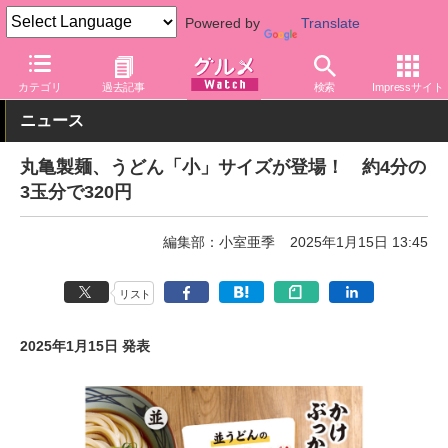
Powered by
Translate
グルメ Watch
店舗
麺
丸亀製麺
カテゴリ
過去記事
検索
Impressサイト
ニュース
丸亀製麺、うどん「小」サイズが登場！ 約4分の
3玉分で320円
編集部：小室亜季
2025年1月15日 13:45
リスト
2025年1月15日 発表