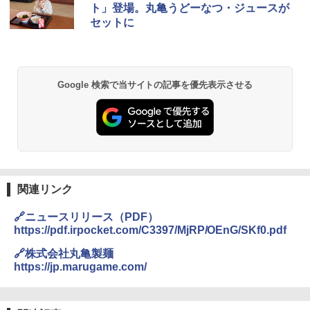
ー4000ml ブラックニッカクリア ウヰス
食品 インスタント カップ麺
L コンベクション 2段調理 ホワイト RE-
ト」登場。丸亀うどーなつ・ジュースが
キー 【日本 アサヒ ウィスキー】 大容量
SS26B-W
セットに
お得 4リットル
￥1,745
￥32,800
￥3,940
【公式】ブタメン とんこつ味 35g×15個
2
Google 検索で当サイトの記事を優先表示させる
[山善] スチームオーブンレンジ 25L 一人
| 業務用 夜食 カップラーメン ミニカップ
2
角瓶 2700ml サントリー ウイスキー ハ
暮らし 二人暮らし フラットテーブル ス
麺 小腹 インスタント アウトドアにも ロ
2
イボール 大容量
チーム調理 自動メニュー19種搭載 角皿
ーリングストック 大人買い おやつカン
付き ブラック MRK-F250TSV(B)
パニー
￥5,685
￥19,990
￥1,288
関連リンク
角ハイボール 350ml×24本 サントリー ウ
[山善] スチームオーブンレンジ 省エネ
3
国分 tabete だし麺 千葉県産はまぐりだ
3
3
イスキー ハイボール 缶
高効率 15L 一人暮らし 二人暮らし スチ
し 塩らーめん 108g×10袋 保存食 備蓄
🔗ニュースリリース（PDF）
ーム調理 フラットテーブル トースト機
https://pdf.irpocket.com/C3397/MjRP/OEnG/SKf0.pdf
能 自動メニュー33種 簡単お手入れ ブラ
￥4,919
￥2,293
ック YRZ-WF150TV(B)
🔗株式会社丸亀製麺
https://jp.marugame.com/
￥26,800
トリスウイスキー 4000ml サントリー 大
4
カップヌードル カップヌードルPRO シ
4
容量 4リットル