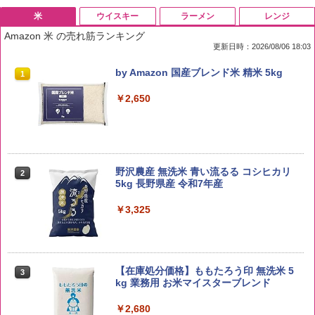
米
ウイスキー
ラーメン
レンジ
Amazon 米 の売れ筋ランキング
更新日時：2026/08/06 18:03
by Amazon 国産ブレンド米 精米 5kg
1
￥2,650
野沢農産 無洗米 青い流るる コシヒカリ
2
5kg 長野県産 令和7年産
￥3,325
【在庫処分価格】ももたろう印 無洗米 5
3
kg 業務用 お米マイスターブレンド
￥2,680