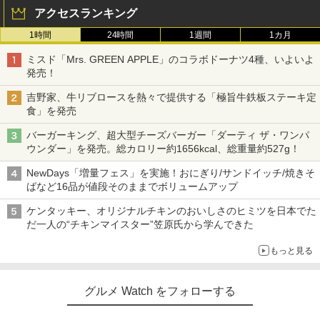
アクセスランキング
1時間
24時間
1週間
1カ月
ミスド「Mrs. GREEN APPLE」のコラボドーナツ4種、いよいよ
発売！
吉野家、牛リブロースを熱々で提供する「極旨牛鉄板ステーキ定
食」を発売
バーガーキング、超大型チーズバーガー「ダーティ ザ・ワンパ
ウンダー」を発売。総カロリー約1656kcal、総重量約527g！
NewDays「増量フェス」を実施！おにぎり/サンドイッチ/焼きそ
ばなど16品が値段そのままでボリュームアップ
ケンタッキー、オリジナルチキンのおいしさのヒミツを日本でた
だ一人の“チキンマイスター”笠原氏から学んできた
もっと見る
グルメ Watch をフォローする