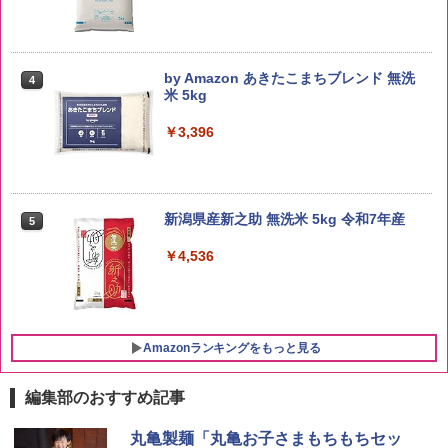
by Amazon あきたこまちブレンド 無洗
4
米 5kg
￥3,396
新潟県産新之助 無洗米 5kg 令和7年産
5
￥4,536
Amazonランキングをもっと見る
編集部のおすすめ記事
ブラックニッカ ニッカ Nikka ウィスキ
チキンラーメン どんぶり 85g×12個 日清
シャープ 過熱水蒸気 オーブンレンジ 26
丸亀製麺「丸亀お子さまもちもちセッ
1
1
1