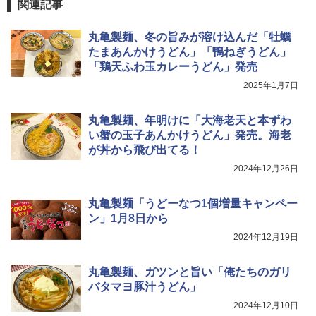
ーフードヌードル 高たんぱく&低糖質 さ
関連記事
TOSHIBA(東芝) スチームオーブンレン
らに塩分控えめ 78g×12個
4
￥4,329
ジ 石窯ドーム ER-D80A(K) ブラック 25
丸亀製麺、冬の旨みが溶け込んだ「牡蠣
0℃ 1段調理 フラットテーブル 電子レン
￥2,989
ジ 赤外線センサー ノンフライ調理 簡単
たまあんかけうどん」「鴨ねぎうどん」
お手入れ 小型 新生活 一人暮らし 二人暮
「鶏天ふわ玉カレーうどん」発売
らし ファミリー
2025年1月7日
サントリー シングルモルト ウイスキー
5
カップヌードル レギュラー 日清食品 カ
5
白州 Story of the Distillery 2026 化粧箱
￥34,546
ップ麺 78g×20個
入 700ml
丸亀製麺、年明けに「大海老天と本ずわ
￥3,213
い蟹の玉子あんかけうどん」発売。海老
￥20,000
が丼から飛び出てる！
シャープ ウォーターオーブン ヘルシオ
5
AX-XJ1-B ブラック 30L 2段調理 コンベ
2024年12月26日
クション トースト機能
￥44,800
丸亀製麺「うどーなつ1個増量キャンペー
ン」1月8日から
2024年12月19日
丸亀製麺、ガツンと旨い「俺たちのガリ
バタマヨ豚汁うどん」
2024年12月10日