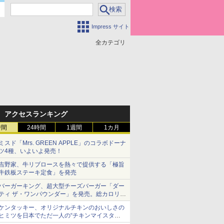
Impress サイト
全カテゴリ
アクセスランキング
時間
24時間
1週間
1カ月
ミスド「Mrs. GREEN APPLE」のコラボドーナ
ツ4種、いよいよ発売！
吉野家、牛リブロースを熱々で提供する「極旨
牛鉄板ステーキ定食」を発売
バーガーキング、超大型チーズバーガー「ダー
ティ ザ・ワンパウンダー」を発売。総カロリー
約1656kcal、総重量約527g！
ケンタッキー、オリジナルチキンのおいしさの
ヒミツを日本でただ一人の“チキンマイスタ
ー”笠原氏から学んできた