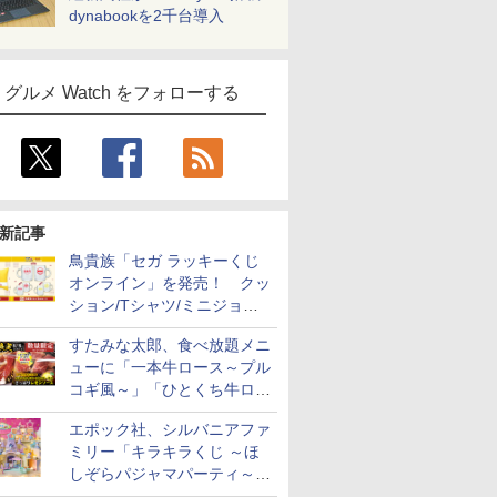
dynabookを2千台導入
グルメ Watch をフォローする
新記事
鳥貴族「セガ ラッキーくじ
オンライン」を発売！ クッ
ション/Tシャツ/ミニジョッ
キ/ステッカーなど全7賞
すたみな太郎、食べ放題メニ
ューに「一本牛ロース～プル
コギ風～」「ひとくち牛ロー
スステーキ」をお盆限定で追
エポック社、シルバニアファ
加
ミリー「キラキラくじ ～ほ
しぞらパジャマパーティ～」
を発売。人形/家具/建物など