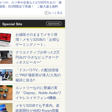
かつや、カツ丼や定食などが150円引きの「感
謝祭」8日間限定で実施！ ご飯大盛も無料
もっと見る
Special Site
お値段そのままでメモリ倍
増！メモリ32GBの「お得な
ゲーミングノート」
クリエイティブが作った2万
円台の“小さなピュアオーデ
ィオスピーカー”
「ドスパラTV」の配信現場
に“PAD”撮影班が潜入!人気の
秘訣に迫る!!
エントリーなのに脅威の実
力!「Osprey」Noble Audioワ
イヤレスイヤフォン4機種を
一気に聴く
メモリ32GBでも予算内。産
経新聞社がAMD Ryzen搭載