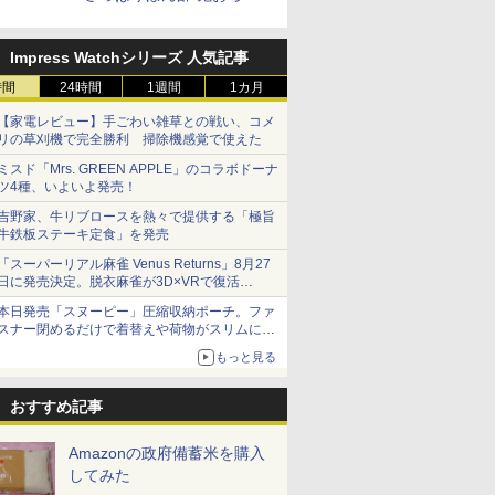
牛カルビ丼」など4品を発売
Impress Watchシリーズ 人気記事
時間
24時間
1週間
1カ月
【家電レビュー】手ごわい雑草との戦い、コメ
リの草刈機で完全勝利 掃除機感覚で使えた
ミスド「Mrs. GREEN APPLE」のコラボドーナ
ツ4種、いよいよ発売！
吉野家、牛リブロースを熱々で提供する「極旨
牛鉄板ステーキ定食」を発売
「スーパーリアル麻雀 Venus Returns」8月27
日に発売決定。脱衣麻雀が3D×VRで復活
発売から2週間は20%オフになるセールが実施
本日発売「スヌーピー」圧縮収納ポーチ。ファ
スナー閉めるだけで着替えや荷物がスリムにま
とまる
もっと見る
おすすめ記事
Amazonの政府備蓄米を購入
してみた