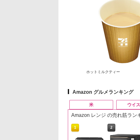
ホットミルクティー
Amazon グルメランキング
米
ウイ
Amazon レンジ の売れ筋ラ
10
10
10
10
1
1
1
1
2
2
2
2