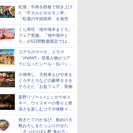
まるおばけ」のシール/キャ
松屋、牛肉を鉄板で焼き上げ
ンディなども
た「牛カルビホルモン丼」
「松屋の牛焼肉丼」を発売
くら寿司「地中海本まぐろ」
フェア実施。「地中海中と
ろ」が5日間数量限定で110
円！
コアラのマーチ、ドラマ
「VIVANT」登場人物がコア
ラになったシール・缶バッジ
を発売
小僧寿し、天然車えびや本ま
ぐろ中とろなどの豪華ネタを
そろえた「お盆フェア」実施
星野リゾート×ニッカウヰス
キー、ウイスキーの香りと奥
深さを楽しむコラボ体験イベ
ントをOMO5小樽で提供開始
焼きたてのかるび、粗めの大
根おろしをたっぷりのせた
「さっぱりぽん酢 鬼おろし