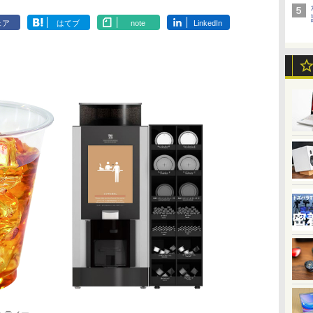
ェア
はてブ
note
LinkedIn