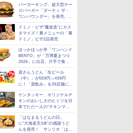
バーガーキング、超大型チー
ズバーガー「ダーティ ザ・
ワンパウンダー」を発売。総
カロリー約1656kcal、総重量
ドミノ・ピザ“魔改造”にカス
約527g！
タマイズ！裏メニューの「裏
ドミノ」ピザ2品発売
ほっかほっか亭「ワンハンド
BENTO」が「万博夏まつり
2026」に出店。片手で食べ
られる海苔弁や和牛きんぴら
資さんうどん「生ビール
を販売
（中）」が559円→439円
に！「資飲み」を39店舗に拡
大
ケンタッキー、オリジナルチ
キンのおいしさのヒミツを日
本でただ一人の“チキンマイ
スター”笠原氏から学んでき
「はなまるうどんの日」
た
に“大海老天3本”の感謝うど
んを発売！ サンリオ「はな