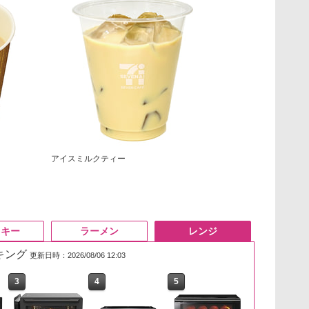
アイスミルクティー
スキー
ラーメン
レンジ
ンキング
更新日時：2026/08/06 12:03
3
3
3
3
4
4
4
4
5
5
5
5
6
6
6
6