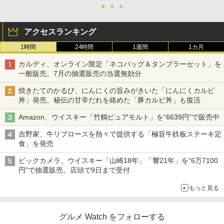
●
●
●
アクセスランキング
1時間
24時間
1週間
1カ月
カルディ、オンライン限定「ネコバッグ＆タンブラーセット」を
一般販売。7月の抽選販売の当選無効分
焼きたてのかるび、にんにくの旨みがきいた「にんにくカルビ
丼」発売。秘伝の甘辛だれを絡めた「豚カルビ丼」も復活
Amazon、ウイスキー「竹鶴ピュアモルト」を“6639円”で販売中
吉野家、牛リブロースを熱々で提供する「極旨牛鉄板ステーキ定
食」を発売
ビックカメラ、ウイスキー「山崎18年」「響21年」を“6万7100
円”で抽選販売。店頭で9日まで受付
もっと見る
グルメ Watch をフォローする