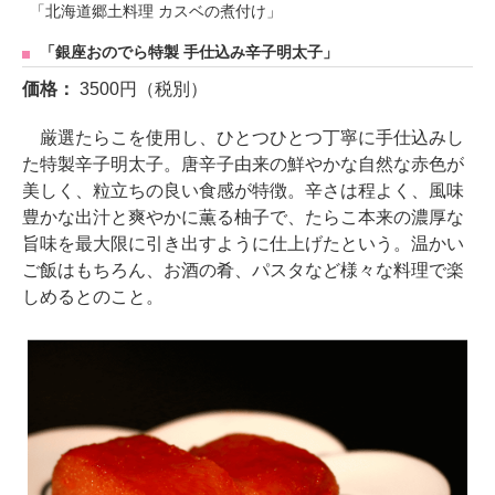
「北海道郷土料理 カスベの煮付け」
「銀座おのでら特製 手仕込み辛子明太子」
価格：
3500円（税別）
厳選たらこを使用し、ひとつひとつ丁寧に手仕込みし
た特製辛子明太子。唐辛子由来の鮮やかな自然な赤色が
美しく、粒立ちの良い食感が特徴。辛さは程よく、風味
豊かな出汁と爽やかに薫る柚子で、たらこ本来の濃厚な
旨味を最大限に引き出すように仕上げたという。温かい
ご飯はもちろん、お酒の肴、パスタなど様々な料理で楽
しめるとのこと。