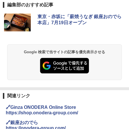
編集部のおすすめ記事
ブラックニッカ ニッカ Nikka ウィスキ
チキンラーメン どんぶり 85g×12個 日清
[山善] スチームオーブンレンジ 25L 一人
東京・赤坂に「薪焼うなぎ 銀座おのでら
1
1
1
ー4000ml ブラックニッカクリア ウヰス
食品 インスタント カップ麺
暮らし 二人暮らし フラットテーブル ス
本店」7月19日オープン
キー 【日本 アサヒ ウィスキー】 大容量
チーム調理 自動メニュー19種搭載 角皿
お得 4リットル
付き ブラック MRK-F250TSV(B)
￥1,939
￥4,358
￥22,800
Google 検索で当サイトの記事を優先表示させる
【公式】ブタメン とんこつ味 35g×15個
2
| 業務用 夜食 カップラーメン ミニカップ
角瓶 2700ml サントリー ウイスキー ハ
シャープ 過熱水蒸気 オーブンレンジ 26
麺 小腹 インスタント アウトドアにも ロ
2
2
イボール 大容量
L コンベクション 2段調理 ホワイト RE-
ーリングストック 大人買い おやつカン
SS26B-W
パニー
￥6,055
￥32,800
￥1,288
関連リンク
角ハイボール 350ml×24本 サントリー ウ
【セット買い】 [山善] スチームオーブン
3
国分 tabete だし麺 千葉県産はまぐりだ
3
3
🔗Ginza ONODERA Online Store
イスキー ハイボール 缶
レンジ 省エネ 高効率 15L 一人暮らし 二
し 塩らーめん 108g×10袋 保存食 備蓄
https://shop.onodera-group.com/
人暮らし フラットテーブル グレー YRZ-
WF150TV(H) + 炊飯器 5.5合 マイコン式
￥4,927
￥2,323
🔗銀座おのでら
低温調理 AMRC-10M(B) ブラック
https://onodera-group.com/