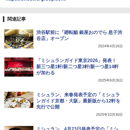
￥34,280
トリスウイスキー 4000ml サントリー 大
4
カップヌードル カップヌードルPRO シ
4
関連記事
容量 4リットル
ーフードヌードル 高たんぱく&低糖質 さ
TOSHIBA(東芝) スチームオーブンレン
らに塩分控えめ 78g×12個
4
￥4,274
ジ 石窯ドーム ER-D80A(K) ブラック 25
渋谷駅前に「廻転鮨 銀座おのでら 息子渋
0℃ 1段調理 フラットテーブル 電子レン
￥3,248
谷店」オープン
ジ 赤外線センサー ノンフライ調理 簡単
お手入れ 小型 新生活 一人暮らし 二人暮
2024年4月16日
らし ファミリー
サントリー シングルモルト ウイスキー
5
カップヌードル カップヌードルPRO し
5
「ミシュランガイド東京2026」発表！
白州 Story of the Distillery 2026 化粧箱
￥34,546
ょうゆ 高たんぱく&低糖質 さらに塩分控
入 700ml
新三つ星1軒/新二つ星3軒/新一つ星14軒
えめ 75g×12個
が加わる
￥19,860
￥2,885
2025年9月26日
シャープ ウォーターオーブン ヘルシオ
5
AX-XJ1-B ブラック 30L 2段調理 コンベ
クション トースト機能
ミシュラン、来春発表予定の「ミシュラ
ンガイド京都・大阪」最新版から12軒を
￥44,800
先行で公開
2025年10月30日
ミシュラン、4月23日発表予定の「ミシ