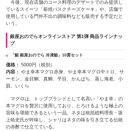
今後、現在店舗のコース料理のデザートでのみ提供し
ているスイーツ「薪焼バスクチーズケーキ」や、店舗で
使用している門外不出の調味料なども販売する予定だと
いう。
銀座おのでらオンラインストア 第1弾 商品ラインナッ
プ
「鮨 銀座おのでら 冷凍鮨」10貫セット
価格：
5000円（税別）
内容：
やま幸本マグロ赤身、やま幸本マグロ中トロ、サ
ーモン、金目鯛、真鯛、平目、かんぱち、蒸し海老、小
肌、いくら
マグロは、トップブランドとして名高い「やま幸」の
本マグロを贅沢に使用しており、とろけるような極上の
旨味を堪能できるという一品。ネタは統括総料理長・坂
上暁史氏が吟味し、シャリはネタの味を引き立てる伝統
の赤酢で仕立てている。