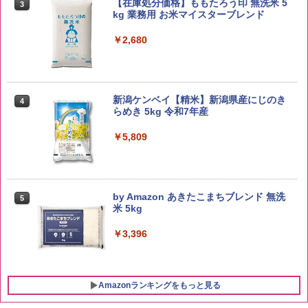
【在庫処分価格】ももたろう印 無洗米 5
3
kg 業務用 お米マイスターブレンド
￥2,680
新潟ケンベイ【精米】新潟県産にじのき
4
らめき 5kg 令和7年産
￥5,809
by Amazon あきたこまちブレンド 無洗
5
米 5kg
￥3,396
Amazonランキングをもっと見る