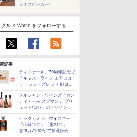
ィオスピーカー”
グルメ Watch をフォローする
新記事
ティファール、70周年記念で
「キャストライン エアココ
ット フレーズレッド IHココ
ット鍋 24cm」数量限定発売
メルシャン・ワインズ「カン
ティアーモ スプマンテ ブリ
ュット/ロゼ」のデザインを
リニューアル。ハーフボトル
ビックカメラ、ウイスキー
も登場
「山崎18年」「響21年」
を“6万7100円”で抽選販売。
店頭で9日まで受付