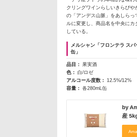
クリングワインらしいきらびや
の「アンデス山脈」をあしらっ
ルに変更し、商品名を中央にカ
している。
メルシャン「フロンテラ スパ
缶」
品目：
果実酒
色：
白/ロゼ
アルコール度数：
12.5%/12%
容量：
各280mL缶
by 
産 5k