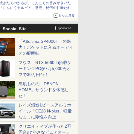
焼きたてのかるび、にんにくの旨みがきいた
「にんにくカルビ丼」発売。秘伝の甘辛だれを
絡めた「豚カルビ丼」も復活
もっと見る
Special Site
「A&ultima SP4000T」の魅
力！ポケットに入るオーディ
オの醍醐味
マウス、RTX 5060 Ti搭載ゲ
ーミングPCが7万5,000円オ
フで30万円台！
鳥肌ものの「DENON
HOME」サウンドを体感し
た！
レイズ鍛造1ピースアルミホ
イール「CE28 N-plus」軽量
なままに剛性を向上
クリエイティブが作った2万
円台の“小さなピュアオーデ