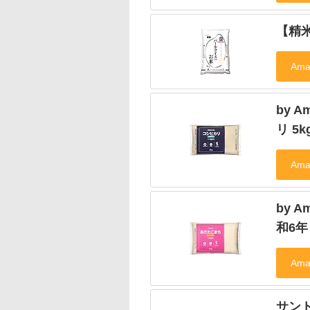
【精
by 
リ 5k
by 
和6年
サン