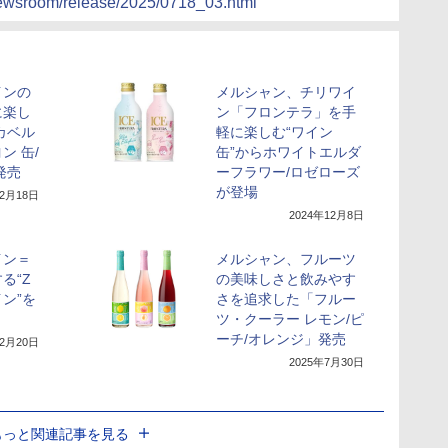
/newsroom/release/2025/0718_03.html
インの
メルシャン、チリワイ
に楽し
ン「フロンテラ」を手
カベル
軽に楽しむ“ワイン
ン 缶/
缶”からホワイトエルダ
発売
ーフラワー/ロゼローズ
が登場
年2月18日
2024年12月8日
イン＝
メルシャン、フルーツ
る“Z
の美味しさと飲みやす
ン”を
さを追求した「フルー
ツ・クーラー レモン/ピ
ーチ/オレンジ」発売
年2月20日
2025年7月30日
もっと関連記事を見る