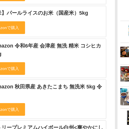
米】パールライスのお米（国産米）5kg
Amazon 令和6年産 会津産 無洗 精米 コシヒカ
g
Amazon 秋田県産 あきたこまち 無洗米 5kg 令
トリープレミアムハイボール白州<爽やかにし