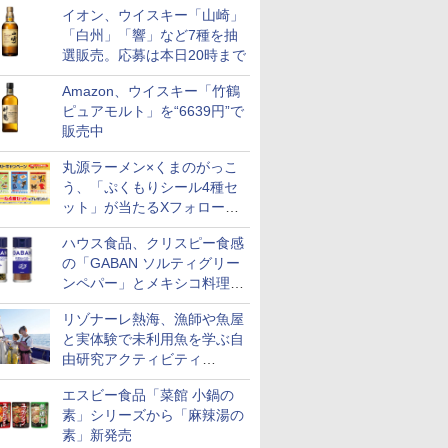
イオン、ウイスキー「山崎」
「白州」「響」など7種を抽
選販売。応募は本日20時まで
Amazon、ウイスキー「竹鶴
ピュアモルト」を“6639円”で
販売中
丸源ラーメン×くまのがっこ
う、「ぷくもりシール4種セ
ット」が当たるXフォロー＆
リポストキャンペーン実施
ハウス食品、クリスピー食感
の「GABAN ソルティグリー
ンペパー」とメキシコ料理に
合う「GABAN チポトレペパ
リゾナーレ熱海、漁師や魚屋
ー」発売
と実体験で未利用魚を学ぶ自
由研究アクティビティ
「Fisherman's Academy」を
エスビー食品「菜館 小鍋の
実施中
素」シリーズから「麻辣湯の
素」新発売