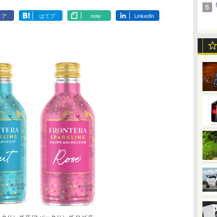
ェア
はてブ
note
LinkedIn