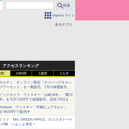
Impress サイト
全カテゴリ
アクセスランキング
時間
24時間
1週間
1カ月
カルディ、オンライン限定「ネコバッグ＆タン
ブラーセット」を一般販売。7月の抽選販売の
当選無効分
ビックカメラ、ウイスキー「山崎18年」「響21
年」を“6万7100円”で抽選販売。店頭で9日まで
受付
Amazon、ウイスキー「竹鶴ピュアモルト」
を“6639円”で販売中
ミスド「Mrs. GREEN APPLE」のコラボドーナ
ツ4種、いよいよ発売！