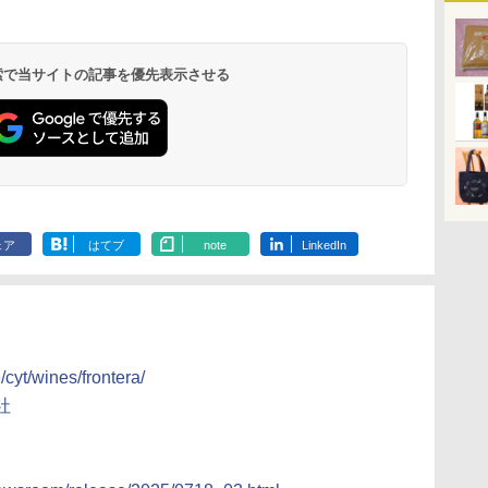
 検索で当サイトの記事を優先表示させる
ェア
はてブ
note
LinkedIn
/cyt/wines/frontera/
社