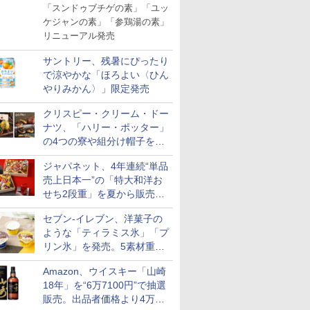
「スンドゥブチゲの素」「ユッ
ケジャンの素」「参鶏湯の素」
リニューアル発売
サントリー、残暑にぴったり
で涼やかな「ほろよい〈ひん
やりみかん〉」限定発売
クリスピー・クリーム・ドー
ナツ、「ハリー・ポッター」
の4つの寮や組分け帽子をイ
メージしたドーナツなど発売
ジャパネット、4年連続“単品
売上日本一”の「特大和洋お
せち2段重」を夏から販売。
73品・年越しそば付き
セブン-イレブン、洋菓子の
ような「ティラミス氷」「プ
リン氷」を発売。5素材重ね
と2層仕立ての濃厚な味わい
Amazon、ウイスキー「山崎
18年」を“6万7100円”で抽選
販売。出品者価格より4万