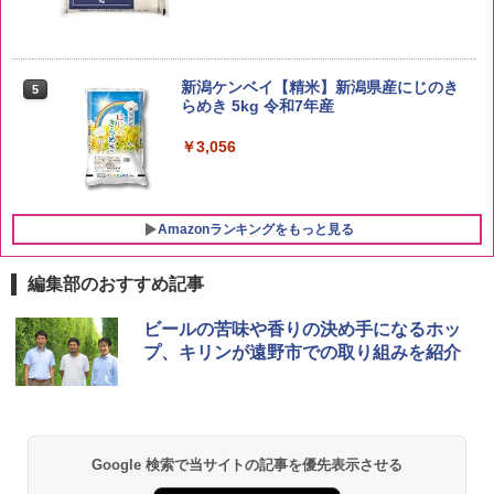
新潟ケンベイ【精米】新潟県産にじのき
5
らめき 5kg 令和7年産
￥3,056
Amazonランキングをもっと見る
編集部のおすすめ記事
ブラックニッカ ニッカ Nikka ウィスキ
チキンラーメン どんぶり 85g×12個 日清
[山善] スチームオーブンレンジ 25L 一人
ビールの苦味や香りの決め手になるホッ
1
1
1
ー4000ml ブラックニッカクリア ウヰス
食品 インスタント カップ麺
暮らし 二人暮らし フラットテーブル ス
プ、キリンが遠野市での取り組みを紹介
キー 【日本 アサヒ ウィスキー】 大容量
チーム調理 自動メニュー19種搭載 角皿
お得 4リットル
付き ブラック MRK-F250TSV(B)
￥1,939
￥4,358
￥22,800
Google 検索で当サイトの記事を優先表示させる
【公式】ブタメン とんこつ味 35g×15個
2
| 業務用 夜食 カップラーメン ミニカップ