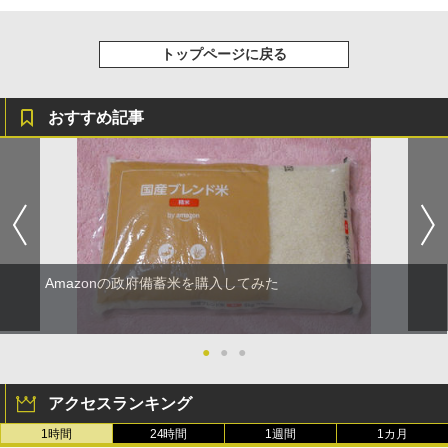
トップページに戻る
おすすめ記事
Amazonの政府備蓄米を購入してみた
●
●
●
アクセスランキング
1時間
24時間
1週間
1カ月