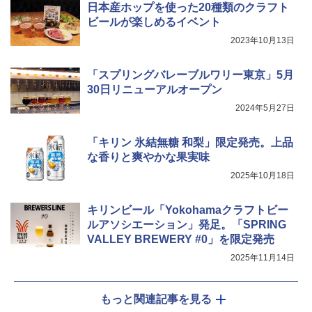
白州 Story of the Distillery 2026 化粧箱
￥34,546
ょうゆ 高たんぱく&低糖質 さらに塩分控
日本産ホップを使った20種類のクラフト
入 700ml
えめ 75g×12個
ビールが楽しめるイベント
￥19,860
2023年10月13日
￥2,885
シャープ ウォーターオーブン ヘルシオ
5
AX-XJ1-B ブラック 30L 2段調理 コンベ
「スプリングバレーブルワリー東京」5月
クション トースト機能
30日リニューアルオープン
￥44,800
2024年5月27日
「キリン 氷結無糖 和梨」限定発売。上品
な香りと爽やかな果実味
2025年10月18日
キリンビール「Yokohamaクラフトビー
ルアソシエーション」発足。「SPRING
VALLEY BREWERY #0」を限定発売
2025年11月14日
もっと関連記事を見る