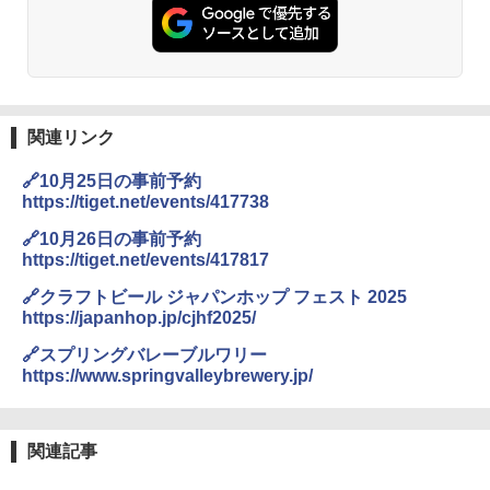
角瓶 2700ml サントリー ウイスキー ハ
シャープ 過熱水蒸気 オーブンレンジ 26
麺 小腹 インスタント アウトドアにも ロ
2
2
イボール 大容量
L コンベクション 2段調理 ホワイト RE-
ーリングストック 大人買い おやつカン
SS26B-W
パニー
￥6,055
￥32,800
￥1,288
関連リンク
角ハイボール 350ml×24本 サントリー ウ
[山善] スチームオーブンレンジ 省エネ
3
国分 tabete だし麺 千葉県産はまぐりだ
3
3
🔗10月25日の事前予約
イスキー ハイボール 缶
高効率 15L 一人暮らし 二人暮らし スチ
し 塩らーめん 108g×10袋 保存食 備蓄
https://tiget.net/events/417738
ーム調理 フラットテーブル トースト機
能 自動メニュー33種 簡単お手入れ ブラ
￥4,927
￥2,323
🔗10月26日の事前予約
ック YRZ-WF150TV(B)
https://tiget.net/events/417817
￥26,130
🔗クラフトビール ジャパンホップ フェスト 2025
https://japanhop.jp/cjhf2025/
トリスウイスキー 4000ml サントリー 大
4
カップヌードル カップヌードルPRO シ
4
容量 4リットル
ーフードヌードル 高たんぱく&低糖質 さ
🔗スプリングバレーブルワリー
TOSHIBA(東芝) スチームオーブンレン
らに塩分控えめ 78g×12個
4
https://www.springvalleybrewery.jp/
￥4,274
ジ 石窯ドーム ER-D80A(K) ブラック 25
0℃ 1段調理 フラットテーブル 電子レン
￥3,248
ジ 赤外線センサー ノンフライ調理 簡単
お手入れ 小型 新生活 一人暮らし 二人暮
関連記事
らし ファミリー
サントリー シングルモルト ウイスキー
5
カップヌードル カップヌードルPRO し
5