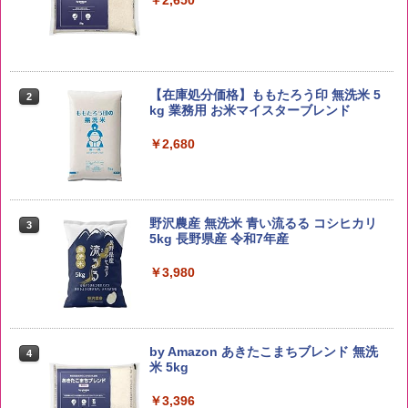
￥2,650
【在庫処分価格】ももたろう印 無洗米 5
2
kg 業務用 お米マイスターブレンド
￥2,680
野沢農産 無洗米 青い流るる コシヒカリ
3
5kg 長野県産 令和7年産
￥3,980
by Amazon あきたこまちブレンド 無洗
4
米 5kg
￥3,396