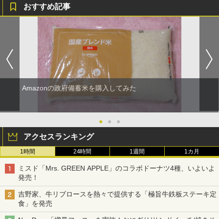
おすすめ記事
Amazonの政府備蓄米を購入してみた
●
●
●
アクセスランキング
1時間
24時間
1週間
1カ月
ミスド「Mrs. GREEN APPLE」のコラボドーナツ4種、いよいよ
発売！
吉野家、牛リブロースを熱々で提供する「極旨牛鉄板ステーキ定
食」を発売