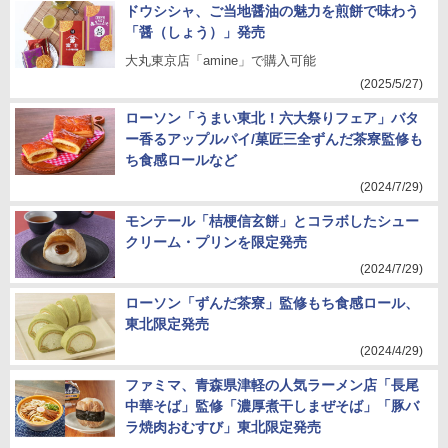
ドウシシャ、ご当地醤油の魅力を煎餅で味わう
「醤（しょう）」発売
大丸東京店「amine」で購入可能
(2025/5/27)
ローソン「うまい東北！六大祭りフェア」バタ
ー香るアップルパイ/菓匠三全ずんだ茶寮監修も
ち食感ロールなど
(2024/7/29)
モンテール「桔梗信玄餅」とコラボしたシュー
クリーム・プリンを限定発売
(2024/7/29)
ローソン「ずんだ茶寮」監修もち食感ロール、
東北限定発売
(2024/4/29)
ファミマ、青森県津軽の人気ラーメン店「長尾
中華そば」監修「濃厚煮干しまぜそば」「豚バ
ラ焼肉おむすび」東北限定発売