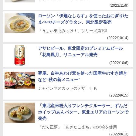
(2022/11/9)
ローソン「伊達なしらす」を使ったおにぎり/た
まぺぺ/チーズグラタン、東北限定発売
「うまい東北みっけ！」シリーズ第1弾
(2022/10/14)
アサヒビール、東北限定のプレミアムビール
「花鳥風月」リニューアル発売
(2022/10/6)
夢庵、白神あわび茸を使った国産牛のすき焼き
など“秋の新メニュー”
シャインマスカットのデザートも
(2022/9/15)
「東北産米粉入りフレンチクルーラー」ずんだ
ホイップ/あんバター、東北エリアのローソンで
発売
「だて正夢」「あきたこまち」の米粉を使用
(2022/9/13)