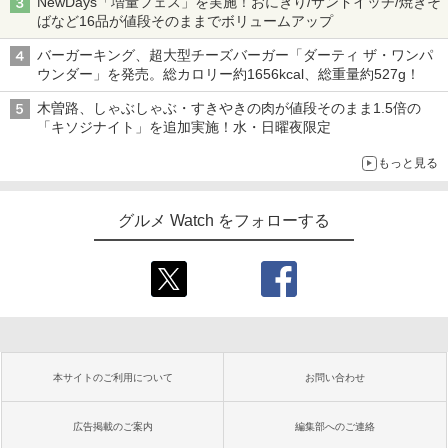
NewDays「増量フェス」を実施！おにぎり/サンドイッチ/焼きそ
ばなど16品が値段そのままでボリュームアップ
バーガーキング、超大型チーズバーガー「ダーティ ザ・ワンパ
ウンダー」を発売。総カロリー約1656kcal、総重量約527g！
木曽路、しゃぶしゃぶ・すきやきの肉が値段そのまま1.5倍の
「キソジナイト」を追加実施！水・日曜夜限定
もっと見る
グルメ Watch をフォローする
本サイトのご利用について
お問い合わせ
広告掲載のご案内
編集部へのご連絡