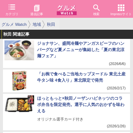
カテゴリ
過去記事
検索
Impressサイト
グルメ Watch
地域
秋田
秋田 関連記事
ジョナサン、盛岡冷麺やアンガスビーフのハン
バーグなど夏メニューが集結した「夏の東北涼
麺フェア」
(2026/6/6)
「お椀で食べるご当地カップヌードル 東北土産
牛タン味 4食入り」東北限定で発売
(2026/2/17)
ほっともっと×秋田ノーザンハピネッツのコラ
ボ弁当を限定発売。選手に人気のおかずを味わ
える
オリジナル選手カード付き
(2026/1/26)