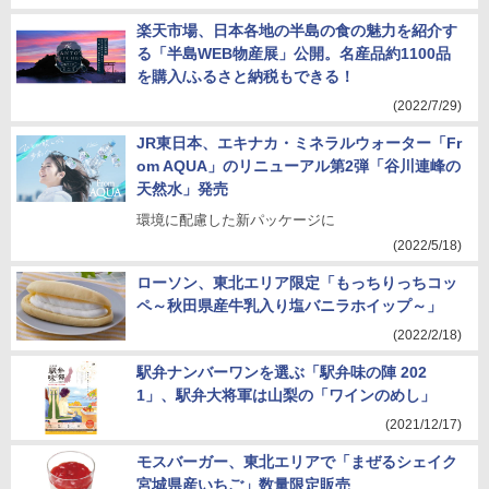
楽天市場、日本各地の半島の食の魅力を紹介す
る「半島WEB物産展」公開。名産品約1100品
を購入/ふるさと納税もできる！
(2022/7/29)
JR東日本、エキナカ・ミネラルウォーター「Fr
om AQUA」のリニューアル第2弾「谷川連峰の
天然水」発売
環境に配慮した新パッケージに
(2022/5/18)
ローソン、東北エリア限定「もっちりっちコッ
ペ～秋田県産牛乳入り塩バニラホイップ～」
(2022/2/18)
駅弁ナンバーワンを選ぶ「駅弁味の陣 202
1」、駅弁大将軍は山梨の「ワインのめし」
(2021/12/17)
モスバーガー、東北エリアで「まぜるシェイク
宮城県産いちご」数量限定販売