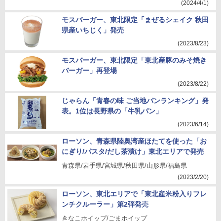
(2024/4/1)
モスバーガー、東北限定「まぜるシェイク 秋田
県産いちじく」発売
(2023/8/23)
モスバーガー、東北限定「東北産豚のみそ焼き
バーガー」再登場
(2023/8/22)
じゃらん「青春の味 ご当地パンランキング」発
表。1位は長野県の「牛乳パン」
(2023/6/14)
ローソン、青森県陸奥湾産ほたてを使った「お
にぎり/パスタ/だし茶漬け」東北エリアで発売
青森県/岩手県/宮城県/秋田県/山形県/福島県
(2023/2/20)
ローソン、東北エリアで「東北産米粉入りフレ
ンチクルーラー」第2弾発売
きなこホイップ/ごまホイップ