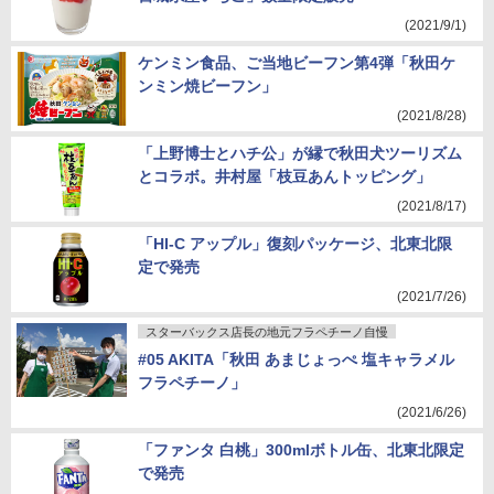
(2021/9/1)
ケンミン食品、ご当地ビーフン第4弾「秋田ケ
ンミン焼ビーフン」
(2021/8/28)
「上野博士とハチ公」が縁で秋田犬ツーリズム
とコラボ。井村屋「枝豆あんトッピング」
(2021/8/17)
「HI-C アップル」復刻パッケージ、北東北限
定で発売
(2021/7/26)
スターバックス店長の地元フラペチーノ自慢
#05 AKITA「秋田 あまじょっぺ 塩キャラメル
フラペチーノ」
(2021/6/26)
「ファンタ 白桃」300mlボトル缶、北東北限定
で発売